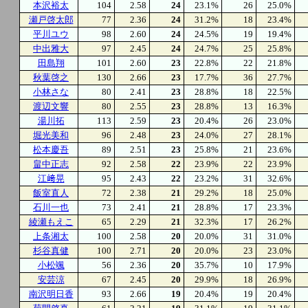
本沢裕太
104
2.58
24
23.1%
26
25.0%
瀬戸啓太郎
77
2.36
24
31.2%
18
23.4%
平川ユウ
98
2.60
24
24.5%
19
19.4%
中出雅大
97
2.45
24
24.7%
25
25.8%
田島翔
101
2.60
23
22.8%
22
21.8%
秋葉啓之
130
2.66
23
17.7%
36
27.7%
小林さな
80
2.41
23
28.8%
18
22.5%
渡辺文響
80
2.55
23
28.8%
13
16.3%
湯川拓
113
2.59
23
20.4%
26
23.0%
堀光美和
96
2.48
23
24.0%
27
28.1%
松本慶吾
89
2.51
23
25.8%
21
23.6%
畠中正志
92
2.58
22
23.9%
22
23.9%
江﨑晃
95
2.43
22
23.2%
31
32.6%
飯室直人
72
2.38
21
29.2%
18
25.0%
石川一也
73
2.41
21
28.8%
17
23.3%
綾瀬もえこ
65
2.29
21
32.3%
17
26.2%
上条湘太
100
2.58
20
20.0%
31
31.0%
杉谷真健
100
2.71
20
20.0%
23
23.0%
小松颯
56
2.36
20
35.7%
10
17.9%
安芸涼
67
2.45
20
29.9%
18
26.9%
南沢明日香
93
2.66
19
20.4%
19
20.4%