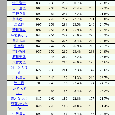
津田挙士
833
2.38
256
30.7%
198
23.8%
山下達也
908
2.38
249
27.4%
248
27.3%
宇野良香
890
2.51
242
27.2%
192
21.6%
島崎啓一
856
2.42
237
27.7%
221
25.8%
江原翔
997
2.53
234
23.5%
246
24.7%
荒川真衣
892
2.51
231
25.9%
213
23.9%
麻宮あかね
1044
2.51
229
21.9%
295
28.3%
臼井大樹
965
2.57
226
23.4%
218
22.6%
中西龍
840
2.42
226
26.9%
216
25.7%
狩野哲郎
937
2.52
219
23.4%
233
24.9%
石川安牌
773
2.45
210
27.2%
198
25.6%
大古力也
772
2.45
208
26.9%
190
24.6%
秋山ともひ
622
2.35
201
32.3%
147
23.6%
さ
小林隼人
819
2.49
199
24.3%
219
26.7%
辻直樹
705
2.43
193
27.4%
174
24.7%
だてあず
795
2.55
186
23.4%
200
25.2%
み。
曽木なつこ
815
2.62
186
22.8%
177
21.7%
斎藤みつた
646
2.45
186
28.8%
138
21.4%
か
中居康大
690
2.53
182
26.4%
155
22.5%