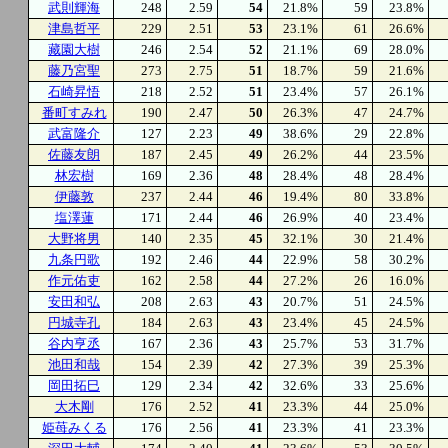
武則輝海
248
2.59
54
21.8%
59
23.8%
津島哲平
229
2.51
53
23.1%
61
26.6%
藏園大樹
246
2.54
52
21.1%
69
28.0%
藤乃宮聖
273
2.75
51
18.7%
59
21.6%
石崎昇悟
218
2.52
51
23.4%
57
26.1%
番町すみれ
190
2.47
50
26.3%
47
24.7%
武富隆介
127
2.23
49
38.6%
29
22.8%
佐藤友朗
187
2.45
49
26.2%
44
23.5%
林宏樹
169
2.36
48
28.4%
48
28.4%
伊藤敦
237
2.44
46
19.4%
80
33.8%
塩澤蓮
171
2.44
46
26.9%
40
23.4%
大野将男
140
2.35
45
32.1%
30
21.4%
九条円歌
192
2.46
44
22.9%
58
30.2%
作元佑吏
162
2.58
44
27.2%
26
16.0%
安田和弘
208
2.63
43
20.7%
51
24.5%
円城寺孔
184
2.63
43
23.4%
45
24.5%
谷内亨丞
167
2.36
43
25.7%
53
31.7%
池田和哉
154
2.39
42
27.3%
39
25.3%
岡田拓巳
129
2.34
42
32.6%
33
25.6%
大木剛
176
2.52
41
23.3%
44
25.0%
姫苺みくる
176
2.56
41
23.3%
41
23.3%