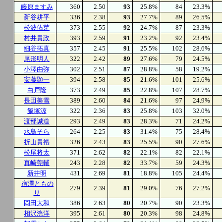
藤原ますみ
360
2.50
93
25.8%
84
23.3%
新谷耕平
336
2.38
93
27.7%
89
26.5%
松波佑芽
373
2.55
92
24.7%
87
23.3%
村井貴政
393
2.59
91
23.2%
92
23.4%
細谷拓真
357
2.45
91
25.5%
102
28.6%
尾形明人
322
2.42
89
27.6%
79
24.5%
小澤由弥
302
2.51
87
28.8%
58
19.2%
安藤顕一
394
2.58
85
21.6%
101
25.6%
白戸隆
373
2.49
85
22.8%
107
28.7%
長田美雪
389
2.60
84
21.6%
97
24.9%
飯塚涼
322
2.36
83
25.8%
103
32.0%
渡部誠道
293
2.49
83
28.3%
71
24.2%
水鳥そら
264
2.25
83
31.4%
75
28.4%
折山貴裕
326
2.43
83
25.5%
90
27.6%
松尾将太
371
2.62
82
22.1%
82
22.1%
真崎莞輔
243
2.28
82
33.7%
59
24.3%
新井明
431
2.69
81
18.8%
105
24.4%
宿澤ともの
279
2.39
81
29.0%
76
27.2%
り
岡田大和
386
2.63
80
20.7%
90
23.3%
相沢洸洋
395
2.61
80
20.3%
98
24.8%