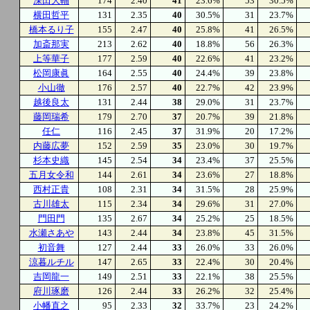
深田大輔
174
2.40
41
23.6%
53
30.5%
横田哲平
131
2.35
40
30.5%
31
23.7%
橋本るり子
155
2.47
40
25.8%
41
26.5%
加斎那実
213
2.62
40
18.8%
56
26.3%
上等華子
177
2.59
40
22.6%
41
23.2%
松岡康眞
164
2.55
40
24.4%
39
23.8%
小山徹
176
2.57
40
22.7%
42
23.9%
越後良太
131
2.44
38
29.0%
31
23.7%
藤岡瑞希
179
2.70
37
20.7%
39
21.8%
任仁
116
2.45
37
31.9%
20
17.2%
内藤広夢
152
2.59
35
23.0%
30
19.7%
杉本史織
145
2.54
34
23.4%
37
25.5%
五月女令和
144
2.61
34
23.6%
27
18.8%
西村正貴
108
2.31
34
31.5%
28
25.9%
古川雄太
115
2.34
34
29.6%
31
27.0%
門田門
135
2.67
34
25.2%
25
18.5%
水瀬さあや
143
2.44
34
23.8%
45
31.5%
初音舞
127
2.44
33
26.0%
33
26.0%
涼暮ルチル
147
2.65
33
22.4%
30
20.4%
吉岡龍一
149
2.51
33
22.1%
38
25.5%
府川琢磨
126
2.44
33
26.2%
32
25.4%
小幡直之
95
2.33
32
33.7%
23
24.2%