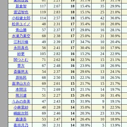
菊間啓真
61
2.21
19
31.1%
19
31.1%
新倉智
117
2.67
18
15.4%
35
29.9%
渡辺智也
119
2.83
18
15.1%
25
21.0%
小椋健太郎
114
2.57
18
15.8%
42
36.8%
松井ユイノ
48
2.31
17
35.4%
10
20.8%
青山勝
57
2.37
17
29.8%
16
28.1%
水瀬乃素空
68
2.38
17
25.0%
21
30.9%
江利川修
49
2.39
17
34.7%
10
20.4%
永田真也
56
2.41
17
30.4%
10
17.9%
紗更
105
2.82
16
15.2%
24
22.9%
関つとむ
71
2.62
16
22.5%
15
21.1%
曹方
67
2.48
16
23.9%
18
26.9%
斎藤悠太
54
2.37
16
29.6%
13
24.1%
原拓民
68
2.50
15
22.1%
18
26.5%
嘉津山大介
69
2.61
15
21.7%
15
21.7%
本間涼
71
2.69
15
21.1%
14
19.7%
熊川遼
51
2.27
15
29.4%
16
31.4%
うみの奈美
47
2.43
15
31.9%
9
19.1%
小林里紗
40
2.28
14
35.0%
9
22.5%
嶋銀次郎
69
2.46
14
20.3%
23
33.3%
森謙吾
53
2.47
14
26.4%
10
18.9%
夜持月乃
36
2.31
14
38.9%
5
13.9%