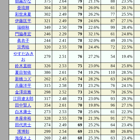
朝霧かな
375
2.64
79
21.1%
88
23.5%
亜琉輝
304
2.58
79
26.0%
61
20.1%
彩世来夏
302
2.49
79
26.2%
77
25.5%
伊藤匡平
321
2.49
79
24.6%
87
27.1%
瑞樹秋
349
2.50
79
22.6%
99
28.4%
門脇孝宏
246
2.29
79
32.1%
61
24.8%
眞衣子
244
2.41
78
32.0%
49
20.1%
宗秀暁
320
2.55
78
24.4%
72
22.5%
やすだみき
279
2.51
76
27.2%
54
19.4%
お
鈴木直樹
326
2.53
75
23.0%
84
25.8%
夏目智依
386
2.61
74
19.2%
110
28.5%
新橋コズ
262
2.45
74
28.2%
63
24.0%
兵藤洋平
315
2.58
73
23.2%
76
24.1%
金澤崇雅
298
2.52
73
24.5%
79
26.5%
江田遼太郎
317
2.48
73
23.0%
93
29.3%
田中賢人
354
2.61
70
19.8%
96
27.1%
白木康士
273
2.53
70
25.6%
61
22.3%
本座幸裕
328
2.55
70
21.3%
91
27.7%
田代恵士
274
2.49
69
25.2%
64
23.4%
濱博彰
299
2.54
69
23.1%
80
26.8%
海保さよ
269
2.48
68
25.3%
63
23.4%