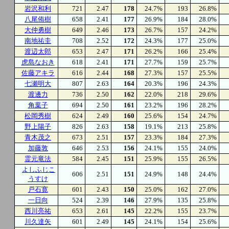
岩沢和利
721
2.47
178
24.7%
193
26.8%
八尾侑樹
658
2.41
177
26.9%
184
28.0%
大仲勇樹
649
2.46
173
26.7%
157
24.2%
南地祐圭
708
2.52
172
24.3%
177
25.0%
渡辺太郎
653
2.47
171
26.2%
166
25.4%
虎島なおき
618
2.41
171
27.7%
159
25.7%
佐藤アキラ
616
2.44
168
27.3%
157
25.5%
七瀬明大
807
2.63
164
20.3%
196
24.3%
渡邊力
736
2.50
162
22.0%
218
29.6%
角葉子
694
2.50
161
23.2%
196
28.2%
松岡秀樹
624
2.49
160
25.6%
154
24.7%
野上陽子
826
2.63
158
19.1%
213
25.8%
青木茂之
673
2.51
157
23.3%
184
27.3%
加藤敦
646
2.53
156
24.1%
155
24.0%
霊元竜法
584
2.45
151
25.9%
155
26.5%
よしふじこ
606
2.51
151
24.9%
148
24.4%
うすけ
戸石寛
601
2.43
150
25.0%
162
27.0%
一日向
524
2.39
146
27.9%
135
25.8%
西川亮祐
653
2.61
145
22.2%
155
23.7%
川久達矢
601
2.49
145
24.1%
154
25.6%