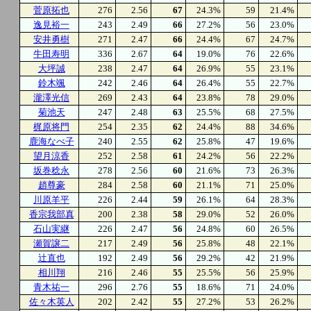
菅原拓也
276
2.56
67
24.3%
59
21.4%
逸見裕一
243
2.49
66
27.2%
56
23.0%
安井勇樹
271
2.47
66
24.4%
67
24.7%
牛田寿明
336
2.67
64
19.0%
76
22.6%
大坪誠
238
2.47
64
26.9%
55
23.1%
鈴木颯
242
2.46
64
26.4%
55
22.7%
瀧澤光信
269
2.43
64
23.8%
78
29.0%
菊池天
247
2.48
63
25.5%
68
27.5%
梶原将門
254
2.35
62
24.4%
88
34.6%
鹿海なべ子
240
2.55
62
25.8%
47
19.6%
望月涼香
252
2.58
61
24.2%
56
22.2%
坂巻稔永
278
2.56
60
21.6%
73
26.3%
趙尊豪
284
2.58
60
21.1%
71
25.0%
川原羊平
226
2.44
59
26.1%
64
28.3%
香宗我部真
200
2.38
58
29.0%
52
26.0%
石山実継
226
2.47
56
24.8%
60
26.5%
瀬賀譲二
217
2.49
56
25.8%
48
22.1%
辻直也
192
2.49
56
29.2%
42
21.9%
相川翔
216
2.46
55
25.5%
56
25.9%
青木祐一
296
2.76
55
18.6%
71
24.0%
佐々木英人
202
2.42
55
27.2%
53
26.2%