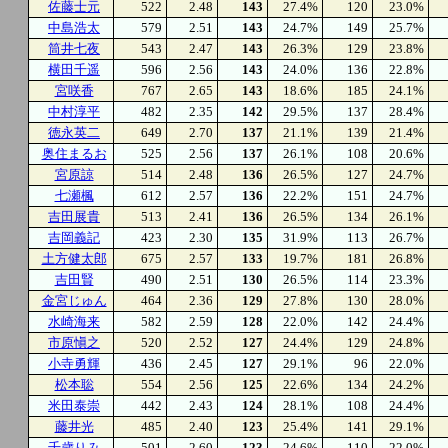
佐藤士元
522
2.48
143
27.4%
120
23.0%
中島浩太
579
2.51
143
24.7%
149
25.7%
筒井七夜
543
2.47
143
26.3%
129
23.8%
横田千遥
596
2.56
143
24.0%
136
22.8%
宮咲香
767
2.65
143
18.6%
185
24.1%
中村淳平
482
2.35
142
29.5%
137
28.4%
徳永英二
649
2.70
137
21.1%
139
21.4%
奥住まるお
525
2.56
137
26.1%
108
20.6%
宮原諒
514
2.48
136
26.5%
127
24.7%
七瀬楓
612
2.57
136
22.2%
151
24.7%
吉田展貴
513
2.41
136
26.5%
134
26.1%
吉岡義記
423
2.30
135
31.9%
113
26.7%
土方健太郎
675
2.57
133
19.7%
181
26.8%
吉田賢
490
2.51
130
26.5%
114
23.3%
金宮じゅん
464
2.36
129
27.8%
130
28.0%
水崎海来
582
2.59
128
22.0%
142
24.4%
市原愼之
520
2.52
127
24.4%
129
24.8%
小寺勇輝
436
2.45
127
29.1%
96
22.0%
松本聡
554
2.56
125
22.6%
134
24.2%
米田泰崇
442
2.43
124
28.1%
108
24.4%
藤井光
485
2.40
123
25.4%
141
29.1%
千歳りみ
501
2.60
123
24.6%
110
22.0%