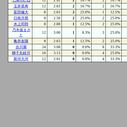
七海らむね
12
2.92
2
16.7%
2
16.7%
玉井英寿
12
2.83
2
16.7%
2
16.7%
富田倫大
8
2.63
2
25.0%
1
12.5%
日南月那
8
2.50
2
25.0%
2
25.0%
水上司郎
8
2.88
1
12.5%
2
25.0%
乃木坂まさ
12
3.00
1
8.3%
3
25.0%
と
亀井友陽
8
2.63
1
12.5%
2
25.0%
吉川麗
24
3.08
0
0.0%
8
33.3%
獅子丸睦月
16
3.13
0
0.0%
4
25.0%
新河大河
12
2.92
0
0.0%
4
33.3%