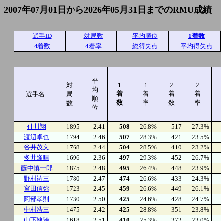
2007年07月01日から2026年05月31日までのRMU成績
選手ID
対局数
平均順位
1着数
4着数
4着率
総得失点
平均得失点
平
対
1
1
2
2
均
着
着
着
着
選手名
局
順
数
率
数
率
数
位
仲川翔
1895
2.41
508
26.8%
517
27.3%
渡辺卓也
1794
2.46
507
28.3%
421
23.5%
谷井茂文
1768
2.44
504
28.5%
410
23.2%
多井隆晴
1696
2.36
497
29.3%
452
26.7%
藤中慎一郎
1875
2.48
495
26.4%
448
23.9%
野村祐三
1780
2.47
474
26.6%
433
24.3%
宮田信弥
1723
2.45
459
26.6%
449
26.1%
阿部孝則
1730
2.50
425
24.6%
428
24.7%
中村浩三
1475
2.42
425
28.8%
351
23.8%
山下健治
1618
2.51
410
25.3%
372
23.0%