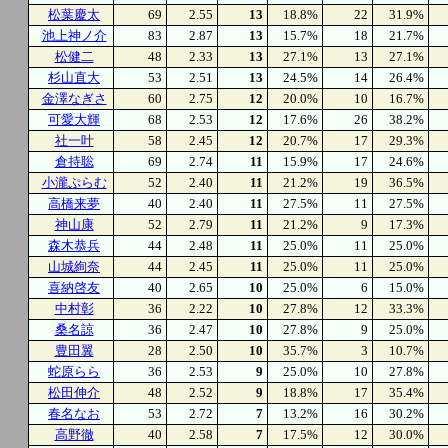
松葉慶太
69
2.55
13
18.8%
22
31.9%
池上神ノ介
83
2.87
13
15.7%
18
21.7%
松健二
48
2.33
13
27.1%
13
27.1%
杉山直大
53
2.51
13
24.5%
14
26.4%
金澤なぎさ
60
2.75
12
20.0%
10
16.7%
可愛大輝
68
2.53
12
17.6%
26
38.2%
社一叶
58
2.45
12
20.7%
17
29.3%
倉持聡
69
2.74
11
15.9%
17
24.6%
小瀧ぷらむ
52
2.40
11
21.2%
19
36.5%
高橋来夢
40
2.40
11
27.5%
11
27.5%
神山康
52
2.79
11
21.2%
9
17.3%
森木恭兵
44
2.48
11
25.0%
11
25.0%
山城絢奈
44
2.45
11
25.0%
11
25.0%
喜納啓友
40
2.65
10
25.0%
6
15.0%
中村彰
36
2.22
10
27.8%
12
33.3%
桑名諒
36
2.47
10
27.8%
9
25.0%
豊田翼
28
2.50
10
35.7%
3
10.7%
蛇原らら
36
2.53
9
25.0%
10
27.8%
松田伸介
48
2.52
9
18.8%
17
35.4%
春名なお
53
2.72
7
13.2%
16
30.2%
高野徹
40
2.58
7
17.5%
12
30.0%