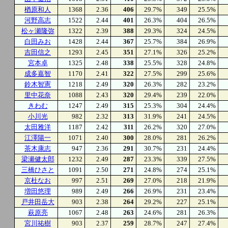
楢原和人
1368
2.36
406
29.7%
349
25.5%
河野高志
1522
2.44
401
26.3%
404
26.5%
松ヶ瀬隆弥
1322
2.39
388
29.3%
324
24.5%
白田みお
1428
2.44
367
25.7%
384
26.9%
吉田信之
1293
2.45
351
27.1%
326
25.2%
宮本卓
1325
2.48
338
25.5%
328
24.8%
成多嘉智
1170
2.41
322
27.5%
299
25.6%
鈴木智憲
1218
2.49
320
26.3%
282
23.2%
里中花奈
1088
2.43
320
29.4%
239
22.0%
きわむ
1247
2.49
315
25.3%
304
24.4%
小川光
982
2.32
313
31.9%
241
24.5%
太田雅洋
1187
2.42
311
26.2%
320
27.0%
江澤陽一
1071
2.40
300
28.0%
281
26.2%
茶木康志
947
2.36
291
30.7%
231
24.4%
梁瀬健太郎
1232
2.49
287
23.3%
339
27.5%
三橋ひさと
1091
2.50
271
24.8%
274
25.1%
京杜なお
997
2.51
269
27.0%
218
21.9%
増田悠理
989
2.49
266
26.9%
231
23.4%
戸井田岳大
903
2.38
264
29.2%
227
25.1%
萩原亮
1067
2.48
263
24.6%
281
26.3%
宮川祐樹
903
2.37
259
28.7%
247
27.4%