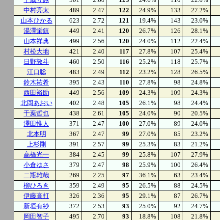
中村亮太
489
2.47
122
24.9%
133
27.2%
山本ひかる
623
2.72
121
19.4%
143
23.0%
湯澤栄鎮
449
2.41
120
26.7%
126
28.1%
山本祥典
499
2.56
120
24.0%
112
22.4%
村松大地
421
2.40
117
27.8%
107
25.4%
日野敦斗
460
2.50
116
25.2%
118
25.7%
江口聡
483
2.49
112
23.2%
128
26.5%
鈴木祐希
395
2.43
110
27.8%
98
24.8%
西田裕助
449
2.56
109
24.3%
109
24.3%
北岡あおい
402
2.48
105
26.1%
98
24.4%
千葉哲也
438
2.61
105
24.0%
90
20.5%
澤田惟人
371
2.47
100
27.0%
89
24.0%
北本明
367
2.47
99
27.0%
85
23.2%
上杉剛
391
2.57
99
25.3%
83
21.2%
高橋光一
384
2.45
99
25.8%
107
27.9%
小倉ゆさ
379
2.47
98
25.9%
100
26.4%
二瓶雄哉
269
2.25
97
36.1%
63
23.4%
柳ひろき
359
2.49
95
26.5%
88
24.5%
伊藤高打
326
2.36
95
29.1%
87
26.7%
新垣有紗
372
2.53
93
25.0%
92
24.7%
岡田智子
495
2.70
93
18.8%
108
21.8%