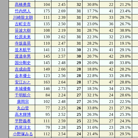
髙橋勇貴
104
2.45
32
30.8%
22
21.2%
竹内悠人
175
2.69
31
17.7%
41
23.4%
川崎龍太朗
111
2.39
31
27.9%
33
29.7%
古町圭市
135
2.50
31
23.0%
36
26.7%
笹波大樹
108
2.19
31
28.7%
42
38.9%
松原未来
139
2.62
31
22.3%
32
23.0%
寺坂嘉晃
110
2.47
31
28.2%
21
19.1%
並木航平
141
2.51
30
21.3%
41
29.1%
渡邉幸男
145
2.57
30
20.7%
42
29.0%
国分剛史
145
2.48
29
20.0%
49
33.8%
吉成由貴
149
2.66
28
18.8%
42
28.2%
金本優士
123
2.56
28
22.8%
33
26.8%
安江おと
163
2.64
28
17.2%
47
28.8%
本城優奏
146
2.73
27
18.5%
34
23.3%
千明航介
84
2.24
27
32.1%
24
28.6%
廣岡宗
102
2.48
27
26.5%
23
22.5%
丸山登
77
2.25
26
33.8%
21
27.3%
高木輝博
95
2.52
25
26.3%
24
25.3%
平野義孝
111
2.59
25
22.5%
27
24.3%
西尾涼太
79
2.28
25
31.6%
23
29.1%
小野塚みる
112
2.54
24
21.4%
33
29.5%