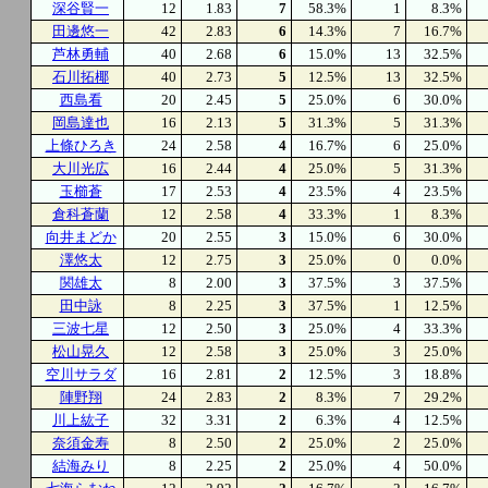
深谷賢一
12
1.83
7
58.3%
1
8.3%
田邊悠一
42
2.83
6
14.3%
7
16.7%
芦林勇輔
40
2.68
6
15.0%
13
32.5%
石川拓椰
40
2.73
5
12.5%
13
32.5%
西島看
20
2.45
5
25.0%
6
30.0%
岡島達也
16
2.13
5
31.3%
5
31.3%
上條ひろき
24
2.58
4
16.7%
6
25.0%
大川光広
16
2.44
4
25.0%
5
31.3%
玉櫛蒼
17
2.53
4
23.5%
4
23.5%
倉科蒼蘭
12
2.58
4
33.3%
1
8.3%
向井まどか
20
2.55
3
15.0%
6
30.0%
澤悠太
12
2.75
3
25.0%
0
0.0%
関雄太
8
2.00
3
37.5%
3
37.5%
田中詠
8
2.25
3
37.5%
1
12.5%
三波七星
12
2.50
3
25.0%
4
33.3%
松山晃久
12
2.58
3
25.0%
3
25.0%
空川サラダ
16
2.81
2
12.5%
3
18.8%
陣野翔
24
2.83
2
8.3%
7
29.2%
川上紘子
32
3.31
2
6.3%
4
12.5%
奈須金寿
8
2.50
2
25.0%
2
25.0%
結海みり
8
2.25
2
25.0%
4
50.0%