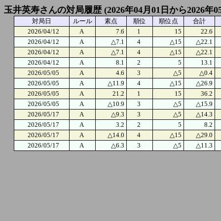
玉井英寿さんの対局履歴 (2026年04月01日から2026年0
対局日
ルール
素点
順位
順位点
合計
2026/04/12
A
7.6
1
15
22.6
2026/04/12
A
△7.1
4
△15
△22.1
2026/04/12
A
△7.1
4
△15
△22.1
2026/04/12
A
8.1
2
5
13.1
2026/05/05
A
4.6
3
△5
△0.4
2026/05/05
A
△11.9
4
△15
△26.9
2026/05/05
A
21.2
1
15
36.2
2026/05/05
A
△10.9
3
△5
△15.9
2026/05/17
A
△9.3
3
△5
△14.3
2026/05/17
A
3.2
2
5
8.2
2026/05/17
A
△14.0
4
△15
△29.0
2026/05/17
A
△6.3
3
△5
△11.3