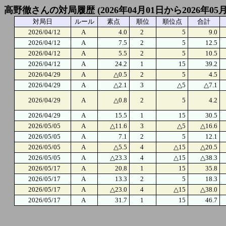
高野徹さんの対局履歴 (2026年04月01日から2026年05
対局日
ルール
素点
順位
順位点
合計
2026/04/12
A
4.0
2
5
9.0
2026/04/12
A
7.5
2
5
12.5
2026/04/12
A
5.5
2
5
10.5
2026/04/12
A
24.2
1
15
39.2
2026/04/29
A
△0.5
2
5
4.5
2026/04/29
A
△2.1
3
△5
△7.1
2026/04/29
A
△0.8
2
5
4.2
2026/04/29
A
15.5
1
15
30.5
2026/05/05
A
△11.6
3
△5
△16.6
2026/05/05
A
7.1
2
5
12.1
2026/05/05
A
△5.5
4
△15
△20.5
2026/05/05
A
△23.3
4
△15
△38.3
2026/05/17
A
20.8
1
15
35.8
2026/05/17
A
13.3
2
5
18.3
2026/05/17
A
△23.0
4
△15
△38.0
2026/05/17
A
31.7
1
15
46.7