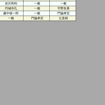
岩沢和利
一般
一般
円城寺孔
一般
宇野良香
藤中慎一郎
一般
門脇孝宏
一般
門脇孝宏
辻直樹