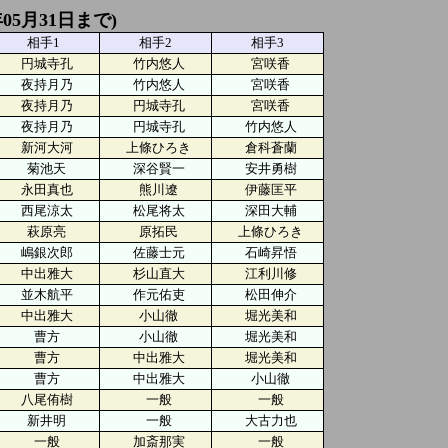
05月31日まで)
相手1
相手2
相手3
円城寺孔
竹内悠人
宮咲香
夜持月乃
竹内悠人
宮咲香
夜持月乃
円城寺孔
宮咲香
夜持月乃
円城寺孔
竹内悠人
新河大河
上條ひろき
倉科蒼蘭
菊池天
深谷賢一
安井勇樹
永田真也
熊川遼
伊藤匡平
西尾涼太
松尾将太
深田大輔
萩原亮
原拓民
上條ひろき
嶋銀次郎
佐藤士元
石崎昇悟
中出雅大
杉山直大
江利川修
並木航平
作元佑吏
松田伸介
中出雅大
小山徹
堀光美和
曹方
小山徹
堀光美和
曹方
中出雅大
堀光美和
曹方
中出雅大
小山徹
八尾侑樹
一般
一般
新井明
一般
大古力也
一般
加斎那実
一般