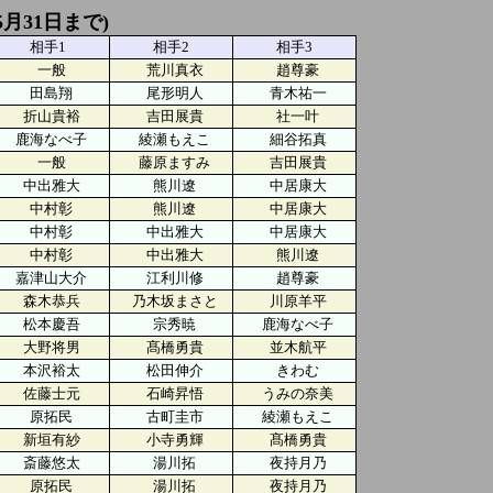
5月31日まで)
相手1
相手2
相手3
一般
荒川真衣
趙尊豪
田島翔
尾形明人
青木祐一
折山貴裕
吉田展貴
社一叶
鹿海なべ子
綾瀬もえこ
細谷拓真
一般
藤原ますみ
吉田展貴
中出雅大
熊川遼
中居康大
中村彰
熊川遼
中居康大
中村彰
中出雅大
中居康大
中村彰
中出雅大
熊川遼
嘉津山大介
江利川修
趙尊豪
森木恭兵
乃木坂まさと
川原羊平
松本慶吾
宗秀暁
鹿海なべ子
大野将男
髙橋勇貴
並木航平
本沢裕太
松田伸介
きわむ
佐藤士元
石崎昇悟
うみの奈美
原拓民
古町圭市
綾瀬もえこ
新垣有紗
小寺勇輝
髙橋勇貴
斎藤悠太
湯川拓
夜持月乃
原拓民
湯川拓
夜持月乃