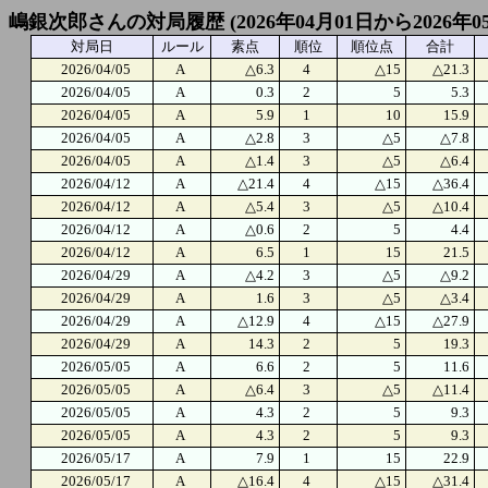
嶋銀次郎さんの対局履歴 (2026年04月01日から2026年0
対局日
ルール
素点
順位
順位点
合計
2026/04/05
A
△6.3
4
△15
△21.3
2026/04/05
A
0.3
2
5
5.3
2026/04/05
A
5.9
1
10
15.9
2026/04/05
A
△2.8
3
△5
△7.8
2026/04/05
A
△1.4
3
△5
△6.4
2026/04/12
A
△21.4
4
△15
△36.4
2026/04/12
A
△5.4
3
△5
△10.4
2026/04/12
A
△0.6
2
5
4.4
2026/04/12
A
6.5
1
15
21.5
2026/04/29
A
△4.2
3
△5
△9.2
2026/04/29
A
1.6
3
△5
△3.4
2026/04/29
A
△12.9
4
△15
△27.9
2026/04/29
A
14.3
2
5
19.3
2026/05/05
A
6.6
2
5
11.6
2026/05/05
A
△6.4
3
△5
△11.4
2026/05/05
A
4.3
2
5
9.3
2026/05/05
A
4.3
2
5
9.3
2026/05/17
A
7.9
1
15
22.9
2026/05/17
A
△16.4
4
△15
△31.4