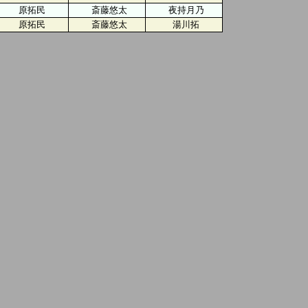
原拓民
斎藤悠太
夜持月乃
原拓民
斎藤悠太
湯川拓