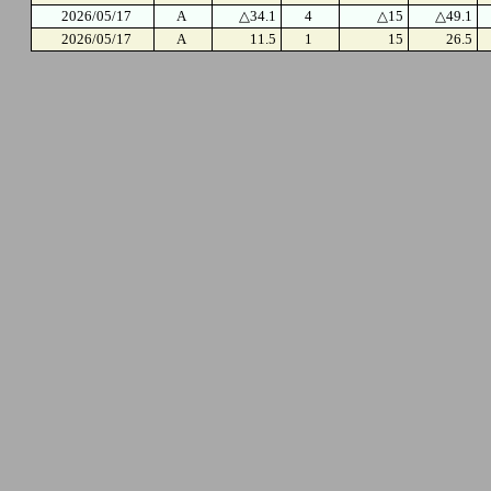
2026/05/17
A
△34.1
4
△15
△49.1
2026/05/17
A
11.5
1
15
26.5