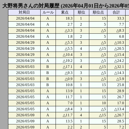
大野将男さんの対局履歴 (2026年04月01日から2026年0
対局日
ルール
素点
順位
順位点
合計
2026/04/04
A
18.3
1
15
33.3
2026/04/04
A
2.7
2
5
7.7
2026/04/04
A
△3.3
3
△5
△8.3
2026/04/04
A
1.8
2
5
6.8
2026/04/29
A
△5.3
3
△5
△10.3
2026/04/29
A
△5.5
4
△15
△20.5
2026/04/29
A
△10.4
3
△5
△15.4
2026/04/29
A
△19.2
3
△5
△24.2
2026/05/03
B
△17.1
4
△15
△32.1
2026/05/03
B
△9.3
3
△5
△14.3
2026/05/03
B
△0.9
3
△5
△5.9
2026/05/03
B
10.8
1
15
25.8
2026/05/05
A
13.9
1
15
28.9
2026/05/05
A
11.7
1
15
26.7
2026/05/05
A
7.0
1
10
17.0
2026/05/05
A
△8.4
3
△5
△13.4
2026/05/09
A
△11.7
4
△15
△26.7
2026/05/09
A
13.5
1
15
28.5
2026/05/09
A
2.2
2
5
7.2