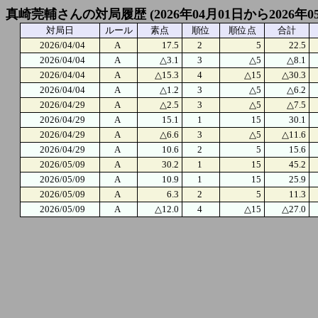
真崎莞輔さんの対局履歴 (2026年04月01日から2026年0
対局日
ルール
素点
順位
順位点
合計
2026/04/04
A
17.5
2
5
22.5
2026/04/04
A
△3.1
3
△5
△8.1
2026/04/04
A
△15.3
4
△15
△30.3
2026/04/04
A
△1.2
3
△5
△6.2
2026/04/29
A
△2.5
3
△5
△7.5
2026/04/29
A
15.1
1
15
30.1
2026/04/29
A
△6.6
3
△5
△11.6
2026/04/29
A
10.6
2
5
15.6
2026/05/09
A
30.2
1
15
45.2
2026/05/09
A
10.9
1
15
25.9
2026/05/09
A
6.3
2
5
11.3
2026/05/09
A
△12.0
4
△15
△27.0