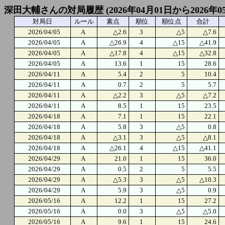
深田大輔さんの対局履歴 (2026年04月01日から2026年0
対局日
ルール
素点
順位
順位点
合計
2026/04/05
A
△2.6
3
△5
△7.6
2026/04/05
A
△26.9
4
△15
△41.9
2026/04/05
A
△17.8
4
△15
△32.8
2026/04/05
A
13.6
1
15
28.6
2026/04/11
A
5.4
2
5
10.4
2026/04/11
A
0.7
2
5
5.7
2026/04/11
A
△2.2
3
△5
△7.2
2026/04/11
A
8.5
1
15
23.5
2026/04/18
A
7.1
1
15
22.1
2026/04/18
A
5.8
3
△5
0.8
2026/04/18
A
△3.1
3
△5
△8.1
2026/04/18
A
△26.1
4
△15
△41.1
2026/04/29
A
21.0
1
15
36.0
2026/04/29
A
0.5
2
5
5.5
2026/04/29
A
△5.3
3
△5
△10.3
2026/04/29
A
5.9
3
△5
0.9
2026/05/16
A
12.2
1
15
27.2
2026/05/16
A
0.0
3
△5
△5.0
2026/05/16
A
9.6
1
15
24.6