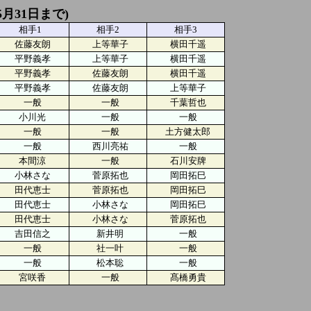
5月31日まで)
相手1
相手2
相手3
佐藤友朗
上等華子
横田千遥
平野義孝
上等華子
横田千遥
平野義孝
佐藤友朗
横田千遥
平野義孝
佐藤友朗
上等華子
一般
一般
千葉哲也
小川光
一般
一般
一般
一般
土方健太郎
一般
西川亮祐
一般
本間涼
一般
石川安牌
小林さな
菅原拓也
岡田拓巳
田代恵士
菅原拓也
岡田拓巳
田代恵士
小林さな
岡田拓巳
田代恵士
小林さな
菅原拓也
吉田信之
新井明
一般
一般
社一叶
一般
一般
松本聡
一般
宮咲香
一般
髙橋勇貴