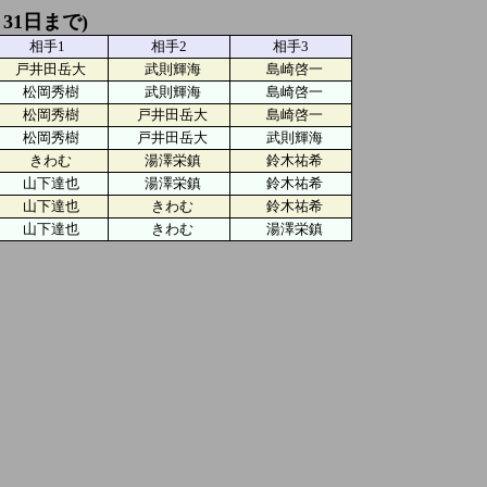
月31日まで)
相手1
相手2
相手3
戸井田岳大
武則輝海
島崎啓一
松岡秀樹
武則輝海
島崎啓一
松岡秀樹
戸井田岳大
島崎啓一
松岡秀樹
戸井田岳大
武則輝海
きわむ
湯澤栄鎮
鈴木祐希
山下達也
湯澤栄鎮
鈴木祐希
山下達也
きわむ
鈴木祐希
山下達也
きわむ
湯澤栄鎮