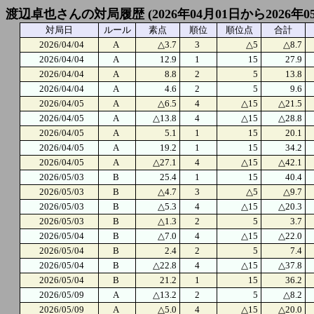
渡辺卓也さんの対局履歴 (2026年04月01日から2026年0
対局日
ルール
素点
順位
順位点
合計
2026/04/04
A
△3.7
3
△5
△8.7
2026/04/04
A
12.9
1
15
27.9
2026/04/04
A
8.8
2
5
13.8
2026/04/04
A
4.6
2
5
9.6
2026/04/05
A
△6.5
4
△15
△21.5
2026/04/05
A
△13.8
4
△15
△28.8
2026/04/05
A
5.1
1
15
20.1
2026/04/05
A
19.2
1
15
34.2
2026/04/05
A
△27.1
4
△15
△42.1
2026/05/03
B
25.4
1
15
40.4
2026/05/03
B
△4.7
3
△5
△9.7
2026/05/03
B
△5.3
4
△15
△20.3
2026/05/03
B
△1.3
2
5
3.7
2026/05/04
B
△7.0
4
△15
△22.0
2026/05/04
B
2.4
2
5
7.4
2026/05/04
B
△22.8
4
△15
△37.8
2026/05/04
B
21.2
1
15
36.2
2026/05/09
A
△13.2
2
5
△8.2
2026/05/09
A
△5.0
4
△15
△20.0