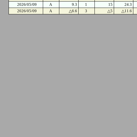
2026/05/09
A
9.3
1
15
24.3
2026/05/09
A
△6.6
3
△5
△11.6