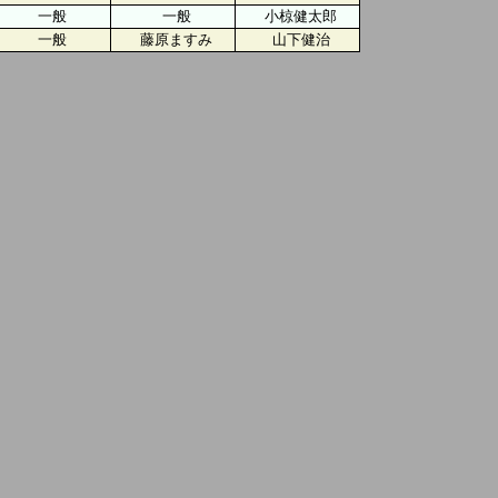
一般
一般
小椋健太郎
一般
藤原ますみ
山下健治