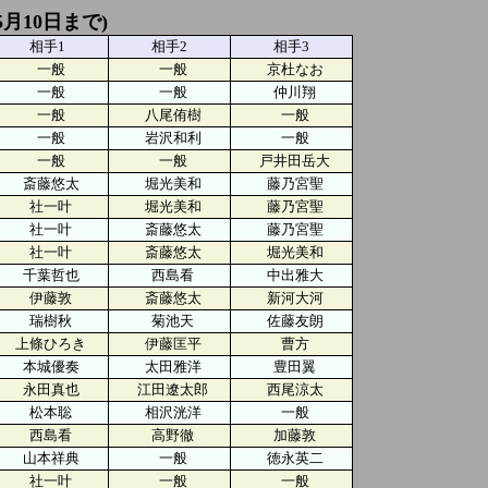
5月10日まで)
相手1
相手2
相手3
一般
一般
京杜なお
一般
一般
仲川翔
一般
八尾侑樹
一般
一般
岩沢和利
一般
一般
一般
戸井田岳大
斎藤悠太
堀光美和
藤乃宮聖
社一叶
堀光美和
藤乃宮聖
社一叶
斎藤悠太
藤乃宮聖
社一叶
斎藤悠太
堀光美和
千葉哲也
西島看
中出雅大
伊藤敦
斎藤悠太
新河大河
瑞樹秋
菊池天
佐藤友朗
上條ひろき
伊藤匡平
曹方
本城優奏
太田雅洋
豊田翼
永田真也
江田遼太郎
西尾涼太
松本聡
相沢洸洋
一般
西島看
高野徹
加藤敦
山本祥典
一般
徳永英二
社一叶
一般
一般