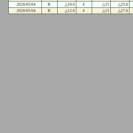
2026/05/04
B
△10.6
4
△15
△25.6
2026/05/04
B
△12.6
4
△15
△27.6