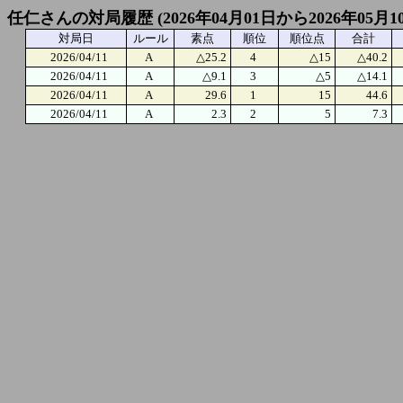
任仁さんの対局履歴 (2026年04月01日から2026年05月1
対局日
ルール
素点
順位
順位点
合計
2026/04/11
A
△25.2
4
△15
△40.2
2026/04/11
A
△9.1
3
△5
△14.1
2026/04/11
A
29.6
1
15
44.6
2026/04/11
A
2.3
2
5
7.3