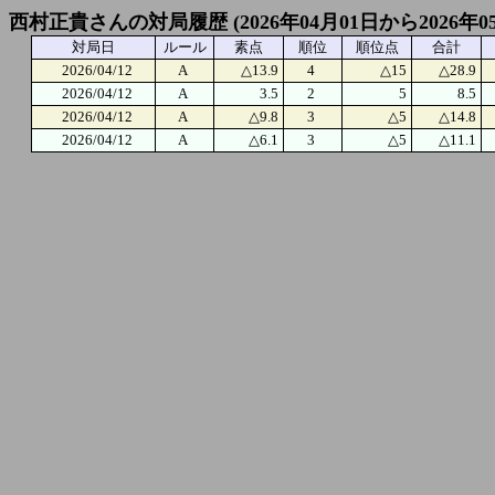
西村正貴さんの対局履歴 (2026年04月01日から2026年0
対局日
ルール
素点
順位
順位点
合計
2026/04/12
A
△13.9
4
△15
△28.9
2026/04/12
A
3.5
2
5
8.5
2026/04/12
A
△9.8
3
△5
△14.8
2026/04/12
A
△6.1
3
△5
△11.1