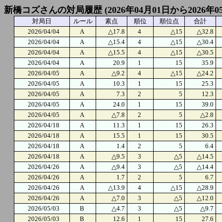
新橋コズさんの対局履歴 (2026年04月01日から2026年0
対局日
ルール
素点
順位
順位点
合計
2026/04/04
A
△17.8
4
△15
△32.8
2026/04/04
A
△15.4
4
△15
△30.4
2026/04/04
A
△15.5
4
△15
△30.5
2026/04/04
A
20.9
1
15
35.9
2026/04/05
A
△9.2
4
△15
△24.2
2026/04/05
A
10.3
1
15
25.3
2026/04/05
A
7.3
2
5
12.3
2026/04/05
A
24.0
1
15
39.0
2026/04/05
A
△7.8
2
5
△2.8
2026/04/18
A
11.3
1
15
26.3
2026/04/18
A
15.5
1
15
30.5
2026/04/18
A
1.4
2
5
6.4
2026/04/18
A
△9.5
3
△5
△14.5
2026/04/26
A
△9.4
3
△5
△14.4
2026/04/26
A
1.7
2
5
6.7
2026/04/26
A
△13.9
4
△15
△28.9
2026/04/26
A
△7.0
3
△5
△12.0
2026/05/03
B
△4.7
3
△5
△9.7
2026/05/03
B
12.6
1
15
27.6