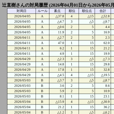
辻直樹さんの対局履歴 (2026年04月01日から2026年05
対局日
ルール
素点
順位
順位点
合計
2026/04/05
A
△37.8
4
△15
△52.8
2026/04/05
A
△4.7
3
△5
△9.7
2026/04/05
A
△0.6
2
5
4.4
2026/04/05
A
11.9
2
5
16.9
2026/04/11
A
△2.7
2
5
2.3
2026/04/11
A
47.0
1
15
62.0
2026/04/11
A
6.2
1
15
21.2
2026/04/11
A
4.9
1
15
19.9
2026/04/29
A
△2.3
3
△5
△7.3
2026/04/29
A
14.8
1
15
29.8
2026/04/29
A
17.8
1
15
32.8
2026/04/29
A
△4.5
4
△15
△19.5
2026/05/03
B
△3.7
3
△5
△8.7
2026/05/03
B
3.6
2
5
8.6
2026/05/03
B
5.9
2
5
10.9
2026/05/03
B
8.1
1
15
23.1
2026/05/04
B
△15.9
4
△15
△30.9
2026/05/04
B
21.2
1
15
36.2
2026/05/04
B
△1.2
3
△5
△6.2