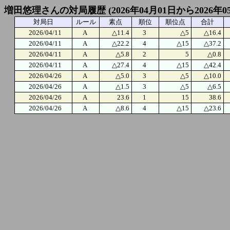
増田悠理さんの対局履歴 (2026年04月01日から2026年0
対局日
ルール
素点
順位
順位点
合計
2026/04/11
A
△11.4
3
△5
△16.4
2026/04/11
A
△22.2
4
△15
△37.2
2026/04/11
A
△5.8
2
5
△0.8
2026/04/11
A
△27.4
4
△15
△42.4
2026/04/26
A
△5.0
3
△5
△10.0
2026/04/26
A
△1.5
3
△5
△6.5
2026/04/26
A
23.6
1
15
38.6
2026/04/26
A
△8.6
4
△15
△23.6