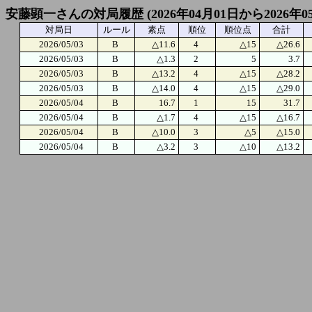
安藤顕一さんの対局履歴 (2026年04月01日から2026年0
対局日
ルール
素点
順位
順位点
合計
2026/05/03
B
△11.6
4
△15
△26.6
2026/05/03
B
△1.3
2
5
3.7
2026/05/03
B
△13.2
4
△15
△28.2
2026/05/03
B
△14.0
4
△15
△29.0
2026/05/04
B
16.7
1
15
31.7
2026/05/04
B
△1.7
4
△15
△16.7
2026/05/04
B
△10.0
3
△5
△15.0
2026/05/04
B
△3.2
3
△10
△13.2