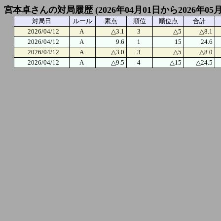
宮本卓さんの対局履歴 (2026年04月01日から2026年05
対局日
ルール
素点
順位
順位点
合計
2026/04/12
A
△3.1
3
△5
△8.1
2026/04/12
A
9.6
1
15
24.6
2026/04/12
A
△3.0
3
△5
△8.0
2026/04/12
A
△9.5
4
△15
△24.5