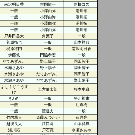
南沢明日香
吉岡龍一
新橋コズ
一般
小澤由弥
湯川拓
一般
小澤由弥
湯川拓
一般
小澤由弥
湯川拓
一般
小澤由弥
湯川拓
戸井田岳大
角葉子
一般
菅原拓也
一般
山本祥典
梶原将門
一般
南沢明日香
伊藤敦
門脇孝宏
一般
だてあずみ。
野上陽子
岡田智子
水瀬さあや
野上陽子
岡田智子
水瀬さあや
だてあずみ。
岡田智子
水瀬さあや
だてあずみ。
野上陽子
よしふじこうす
土方健太郎
杉本史織
け
きわむ
一般
平川裕粛
一般
一般
辻直樹
一般
渡邊力
一般
竹内悠人
斎藤みつたか
萩原亮
越後良太
江口聡
山本祥典
湯川拓
戸石寛
水瀬さあや