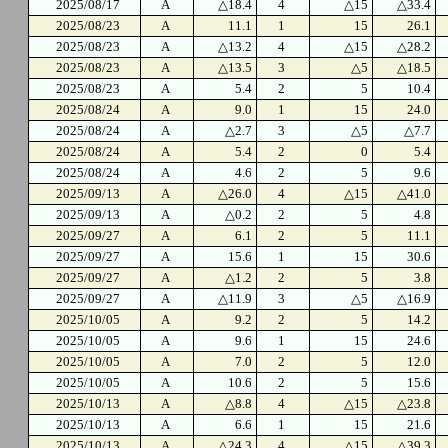
2025/08/17
A
△18.4
4
△15
△33.4
2025/08/23
A
11.1
1
15
26.1
2025/08/23
A
△13.2
4
△15
△28.2
2025/08/23
A
△13.5
3
△5
△18.5
2025/08/23
A
5.4
2
5
10.4
2025/08/24
A
9.0
1
15
24.0
2025/08/24
A
△2.7
3
△5
△7.7
2025/08/24
A
5.4
2
0
5.4
2025/08/24
A
4.6
2
5
9.6
2025/09/13
A
△26.0
4
△15
△41.0
2025/09/13
A
△0.2
2
5
4.8
2025/09/27
A
6.1
2
5
11.1
2025/09/27
A
15.6
1
15
30.6
2025/09/27
A
△1.2
2
5
3.8
2025/09/27
A
△11.9
3
△5
△16.9
2025/10/05
A
9.2
2
5
14.2
2025/10/05
A
9.6
1
15
24.6
2025/10/05
A
7.0
2
5
12.0
2025/10/05
A
10.6
2
5
15.6
2025/10/13
A
△8.8
4
△15
△23.8
2025/10/13
A
6.6
1
15
21.6
2025/10/13
A
△24.3
4
△15
△39.3