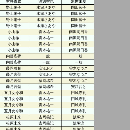
村井貴政
渡辺智也
彩世来夏
野上陽子
水瀬さあや
岡田智子
野上陽子
水瀬さあや
岡田智子
野上陽子
水瀬さあや
岡田智子
野上陽子
水瀬さあや
岡田智子
小山徹
青木祐一
南沢明日香
小山徹
青木祐一
南沢明日香
小山徹
青木祐一
南沢明日香
小山徹
青木祐一
南沢明日香
内藤広夢
一般
一般
内藤広夢
一般
一般
藤岡瑞希
安江おと
曽木なつこ
藤乃宮聖
安江おと
曽木なつこ
藤乃宮聖
藤岡瑞希
曽木なつこ
藤乃宮聖
藤岡瑞希
安江おと
五月女令和
青木祐一
円城寺孔
五月女令和
青木祐一
円城寺孔
五月女令和
青木祐一
円城寺孔
五月女令和
青木祐一
円城寺孔
松原未来
吉岡義記
飯塚涼
松原未来
吉岡義記
飯塚涼
松原未来
吉岡義記
飯塚涼