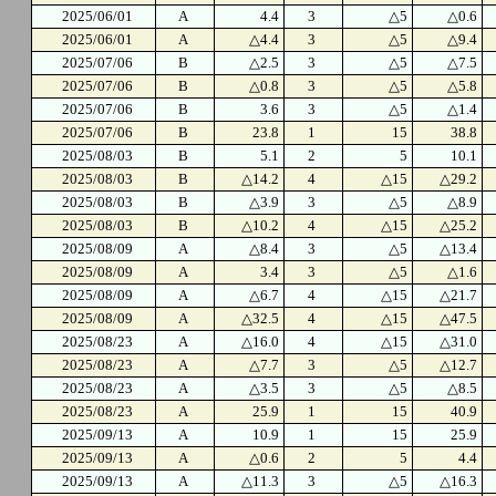
2025/06/01
A
4.4
3
△5
△0.6
2025/06/01
A
△4.4
3
△5
△9.4
2025/07/06
B
△2.5
3
△5
△7.5
2025/07/06
B
△0.8
3
△5
△5.8
2025/07/06
B
3.6
3
△5
△1.4
2025/07/06
B
23.8
1
15
38.8
2025/08/03
B
5.1
2
5
10.1
2025/08/03
B
△14.2
4
△15
△29.2
2025/08/03
B
△3.9
3
△5
△8.9
2025/08/03
B
△10.2
4
△15
△25.2
2025/08/09
A
△8.4
3
△5
△13.4
2025/08/09
A
3.4
3
△5
△1.6
2025/08/09
A
△6.7
4
△15
△21.7
2025/08/09
A
△32.5
4
△15
△47.5
2025/08/23
A
△16.0
4
△15
△31.0
2025/08/23
A
△7.7
3
△5
△12.7
2025/08/23
A
△3.5
3
△5
△8.5
2025/08/23
A
25.9
1
15
40.9
2025/09/13
A
10.9
1
15
25.9
2025/09/13
A
△0.6
2
5
4.4
2025/09/13
A
△11.3
3
△5
△16.3