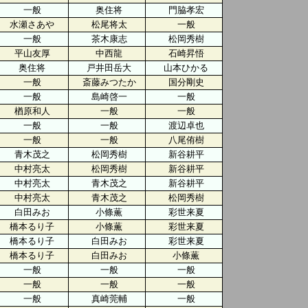
一般
奥住将
門脇孝宏
水瀬さあや
松尾将太
一般
一般
茶木康志
松岡秀樹
平山友厚
中西龍
石崎昇悟
奥住将
戸井田岳大
山本ひかる
一般
斎藤みつたか
国分剛史
一般
島崎啓一
一般
楢原和人
一般
一般
一般
一般
渡辺卓也
一般
一般
八尾侑樹
青木茂之
松岡秀樹
新谷耕平
中村亮太
松岡秀樹
新谷耕平
中村亮太
青木茂之
新谷耕平
中村亮太
青木茂之
松岡秀樹
白田みお
小條薫
彩世来夏
橋本るり子
小條薫
彩世来夏
橋本るり子
白田みお
彩世来夏
橋本るり子
白田みお
小條薫
一般
一般
一般
一般
一般
一般
一般
真崎莞輔
一般