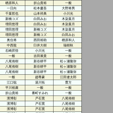
楢原和人
折山貴裕
一般
一日向
松本慶吾
大野将男
千葉哲也
山本祥典
小川光
新橋コズ
白田みお
木染葉月
増田悠理
白田みお
木染葉月
増田悠理
新橋コズ
木染葉月
増田悠理
新橋コズ
白田みお
奥住将
西田裕助
楢原和人
中西龍
臼井大樹
瑞樹秋
石崎昇悟
小川光
一般
一般
吉田展貴
一般
八尾侑樹
新谷耕平
松ヶ瀬隆弥
八尾侑樹
新谷耕平
松ヶ瀬隆弥
八尾侑樹
新谷耕平
松ヶ瀬隆弥
一般
趙尊豪
江田遼太郎
江口聡
湯川拓
曹方
平川裕粛
一般
一般
折山貴裕
番町すみれ
一般
濱博彰
戸石寛
八尾侑樹
濱博彰
戸石寛
八尾侑樹
濱博彰
戸石寛
八尾侑樹