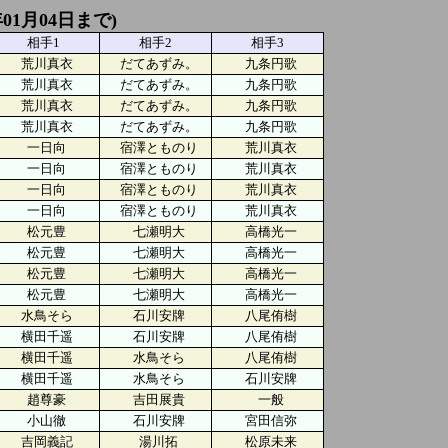
01月04日まで)
相手1
相手2
相手3
荒川真衣
だてあずみ。
九条円歌
荒川真衣
だてあずみ。
九条円歌
荒川真衣
だてあずみ。
九条円歌
荒川真衣
だてあずみ。
九条円歌
一日向
宿澤とものり
荒川真衣
一日向
宿澤とものり
荒川真衣
一日向
宿澤とものり
荒川真衣
一日向
宿澤とものり
荒川真衣
松元豊
七瀬明大
高橋光一
松元豊
七瀬明大
高橋光一
松元豊
七瀬明大
高橋光一
松元豊
七瀬明大
高橋光一
水鳥そら
石川安牌
八尾侑樹
横田千遥
石川安牌
八尾侑樹
横田千遥
水鳥そら
八尾侑樹
横田千遥
水鳥そら
石川安牌
趙尊豪
吉田展貴
一般
小山徹
石川安牌
宮田信弥
吉岡義記
湯川拓
松原未来