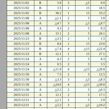
2025/11/02
B
5.9
3
△5
0.9
2025/11/02
B
3.5
1
15
18.5
2025/11/02
B
38.2
1
15
53.2
2025/11/08
A
△1.1
2
5
3.9
2025/11/08
A
△4.7
3
△5
△9.7
2025/11/08
A
4.3
2
5
9.3
2025/11/08
A
15.1
2
5
20.1
2025/11/23
B
△3.5
2
5
1.5
2025/11/23
B
8.6
1
15
23.6
2025/11/23
B
△7.4
4
△15
△22.4
2025/11/23
B
12.1
1
15
27.1
2025/11/24
A
4.3
2
5
9.3
2025/11/24
A
0.5
2
5
5.5
2025/11/24
A
△11.9
4
△15
△26.9
2025/11/30
A
7.5
2
5
12.5
2025/11/30
A
△3.3
3
△5
△8.3
2025/11/30
A
△24.0
4
△15
△39.0
2025/11/30
A
△5.3
2
5
△0.3
2025/12/21
A
12.1
2
5
17.1
2025/12/21
A
△2.1
2
5
2.9
2025/12/21
A
△5.2
3
△5
△10.2