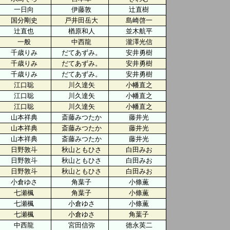
一日向
伊藤敦
辻直樹
国分剛史
戸井田岳大
島崎啓一
辻直也
楢原和人
並木航平
一般
中西龍
瀧澤光信
千歳りみ
だてあずみ。
安井勇樹
千歳りみ
だてあずみ。
安井勇樹
千歳りみ
だてあずみ。
安井勇樹
江口聡
川久達矢
小幡直之
江口聡
川久達矢
小幡直之
江口聡
川久達矢
小幡直之
山本祥典
斎藤みつたか
藤井光
山本祥典
斎藤みつたか
藤井光
山本祥典
斎藤みつたか
藤井光
日野敦斗
秋山ともひさ
白田みお
日野敦斗
秋山ともひさ
白田みお
日野敦斗
秋山ともひさ
白田みお
小倉ゆさ
角葉子
小條薫
七瀬楓
角葉子
小條薫
七瀬楓
小倉ゆさ
小條薫
七瀬楓
小倉ゆさ
角葉子
中西龍
宮田信弥
徳永英二