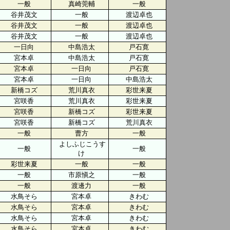
一般
真崎莞輔
一般
谷井茂文
一般
渡辺卓也
谷井茂文
一般
渡辺卓也
谷井茂文
一般
渡辺卓也
一日向
中島浩太
戸石寛
宮本卓
中島浩太
戸石寛
宮本卓
一日向
戸石寛
宮本卓
一日向
中島浩太
新橋コズ
荒川真衣
彩世来夏
宮咲香
荒川真衣
彩世来夏
宮咲香
新橋コズ
彩世来夏
宮咲香
新橋コズ
荒川真衣
一般
曹方
一般
よしふじこうす
一般
一般
け
彩世来夏
一般
一般
一般
市原愼之
一般
一般
渡邊力
一般
水鳥そら
宮本卓
きわむ
水鳥そら
宮本卓
きわむ
水鳥そら
宮本卓
きわむ
水鳥そら
宮本卓
きわむ