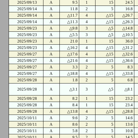
2025/09/13
A
9.5
1
15
24.5
2025/09/14
A
11.8
2
5
16.8
2025/09/14
A
△11.7
4
△15
△26.7
2025/09/14
A
△11.3
4
△15
△26.3
2025/09/23
A
△9.8
3
△5
△14.8
2025/09/23
A
△5.5
3
△5
△10.5
2025/09/23
A
21.0
1
15
36.0
2025/09/23
A
△16.2
4
△15
△31.2
2025/09/27
A
△17.6
4
△15
△32.6
2025/09/27
A
△21.6
4
△15
△36.6
2025/09/27
A
3.3
2
5
8.3
2025/09/27
A
△18.8
4
△15
△33.8
2025/09/28
A
1.8
2
5
6.8
2025/09/28
A
△3.1
3
△5
△8.1
2025/09/28
A
8.2
1
15
23.2
2025/09/28
A
8.4
1
15
23.4
2025/09/28
A
△13.8
4
△15
△28.8
2025/10/11
A
9.6
2
5
14.6
2025/10/11
A
8.6
2
5
13.6
2025/10/11
A
5.8
2
5
10.8
2025/10/11
A
9.5
2
5
14.5