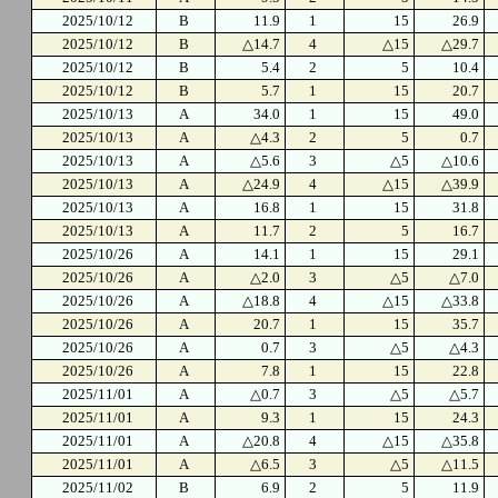
2025/10/12
B
11.9
1
15
26.9
2025/10/12
B
△14.7
4
△15
△29.7
2025/10/12
B
5.4
2
5
10.4
2025/10/12
B
5.7
1
15
20.7
2025/10/13
A
34.0
1
15
49.0
2025/10/13
A
△4.3
2
5
0.7
2025/10/13
A
△5.6
3
△5
△10.6
2025/10/13
A
△24.9
4
△15
△39.9
2025/10/13
A
16.8
1
15
31.8
2025/10/13
A
11.7
2
5
16.7
2025/10/26
A
14.1
1
15
29.1
2025/10/26
A
△2.0
3
△5
△7.0
2025/10/26
A
△18.8
4
△15
△33.8
2025/10/26
A
20.7
1
15
35.7
2025/10/26
A
0.7
3
△5
△4.3
2025/10/26
A
7.8
1
15
22.8
2025/11/01
A
△0.7
3
△5
△5.7
2025/11/01
A
9.3
1
15
24.3
2025/11/01
A
△20.8
4
△15
△35.8
2025/11/01
A
△6.5
3
△5
△11.5
2025/11/02
B
6.9
2
5
11.9