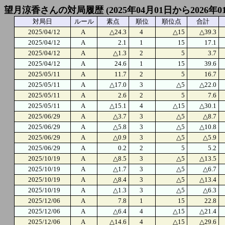
望月涼香さんの対局履歴 (2025年04月01日から2026年0
対局日
ルール
素点
順位
順位点
合計
2025/04/12
A
△24.3
4
△15
△39.3
2025/04/12
A
2.1
1
15
17.1
2025/04/12
A
△1.3
2
5
3.7
2025/04/12
A
24.6
1
15
39.6
2025/05/11
A
11.7
2
5
16.7
2025/05/11
A
△17.0
3
△5
△22.0
2025/05/11
A
2.6
2
5
7.6
2025/05/11
A
△15.1
4
△15
△30.1
2025/06/29
A
△3.7
3
△5
△8.7
2025/06/29
A
△5.8
3
△5
△10.8
2025/06/29
A
△0.9
3
△5
△5.9
2025/06/29
A
0.2
2
5
5.2
2025/10/19
A
△8.5
3
△5
△13.5
2025/10/19
A
△1.7
3
△5
△6.7
2025/10/19
A
△8.4
3
△5
△13.4
2025/10/19
A
△1.3
3
△5
△6.3
2025/12/06
A
7.8
1
15
22.8
2025/12/06
A
△6.4
4
△15
△21.4
2025/12/06
A
△14.6
4
△15
△29.6