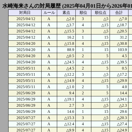
水崎海来さんの対局履歴 (2025年04月01日から2026年0
対局日
ルール
素点
順位
順位点
合計
2025/04/12
A
△2.0
3
△5
△7.0
2025/04/12
A
△3.7
4
△15
△18.7
2025/04/12
A
△15.5
3
△5
△20.5
2025/04/12
A
16.2
1
15
31.2
2025/04/20
A
△15.8
4
△15
△30.8
2025/04/20
A
88.9
1
15
103.9
2025/04/20
A
△0.5
2
5
4.5
2025/04/20
A
△24.5
4
△15
△39.5
2025/05/11
A
△4.5
2
5
0.5
2025/05/11
A
△12.2
3
△5
△17.2
2025/05/11
A
△14.9
4
△15
△29.9
2025/05/11
A
△1.0
2
5
4.0
2025/06/29
A
9.4
2
5
14.4
2025/06/29
A
△19.1
4
△15
△34.1
2025/06/29
A
2.7
3
△5
△2.3
2025/06/29
A
14.6
1
15
29.6
2025/07/27
A
△15.3
3
△5
△20.3
2025/07/27
A
△12.4
4
△15
△27.4
2025/07/27
A
△9.9
4
△15
△24.9