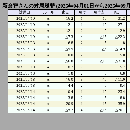
新倉智さんの対局履歴 (2025年04月01日から2025年09
対局日
ルール
素点
順位
順位点
合計
2025/04/19
A
16.2
1
15
31.2
2025/04/19
A
12.1
1
15
27.1
2025/04/19
A
△2.1
2
5
2.9
2025/04/19
A
△7.3
4
△15
△22.3
2025/05/03
A
6.8
2
5
11.8
2025/05/03
A
△9.9
3
△5
△14.9
2025/05/03
A
0.0
2
5
5.0
2025/05/03
A
△6.8
4
△15
△21.8
2025/05/18
A
0.7
2
5
5.7
2025/05/18
A
1.8
2
5
6.8
2025/05/18
A
△6.0
3
△5
△11.0
2025/05/18
A
4.4
2
5
9.4
2025/06/14
A
10.4
1
15
25.4
2025/06/14
A
3.8
2
5
8.8
2025/06/14
A
20.9
1
15
35.9
2025/06/14
A
△5.7
4
△15
△20.7