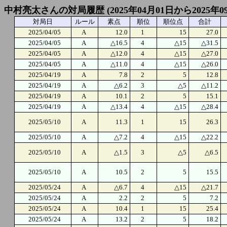
中村亮太さんの対局履歴 (2025年04月01日から2025年0
対局日
ルール
素点
順位
順位点
合計
2025/04/05
A
12.0
1
15
27.0
2025/04/05
A
△16.5
4
△15
△31.5
2025/04/05
A
△12.0
4
△15
△27.0
2025/04/05
A
△11.0
4
△15
△26.0
2025/04/19
A
7.8
2
5
12.8
2025/04/19
A
△6.2
3
△5
△11.2
2025/04/19
A
10.1
2
5
15.1
2025/04/19
A
△13.4
4
△15
△28.4
2025/05/10
A
11.3
1
15
26.3
2025/05/10
A
△7.2
4
△15
△22.2
2025/05/10
A
△1.5
3
△5
△6.5
2025/05/10
A
10.5
2
5
15.5
2025/05/24
A
△6.7
4
△15
△21.7
2025/05/24
A
2.2
2
5
7.2
2025/05/24
A
10.4
1
15
25.4
2025/05/24
A
13.2
2
5
18.2