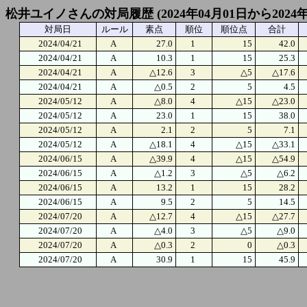
松井ユイノさんの対局履歴 (2024年04月01日から2024年
対局日
ルール
素点
順位
順位点
合計
2024/04/21
A
27.0
1
15
42.0
2024/04/21
A
10.3
1
15
25.3
2024/04/21
A
△12.6
3
△5
△17.6
2024/04/21
A
△0.5
2
5
4.5
2024/05/12
A
△8.0
4
△15
△23.0
2024/05/12
A
23.0
1
15
38.0
2024/05/12
A
2.1
2
5
7.1
2024/05/12
A
△18.1
4
△15
△33.1
2024/06/15
A
△39.9
4
△15
△54.9
2024/06/15
A
△1.2
3
△5
△6.2
2024/06/15
A
13.2
1
15
28.2
2024/06/15
A
9.5
2
5
14.5
2024/07/20
A
△12.7
4
△15
△27.7
2024/07/20
A
△4.0
3
△5
△9.0
2024/07/20
A
△0.3
2
0
△0.3
2024/07/20
A
30.9
1
15
45.9