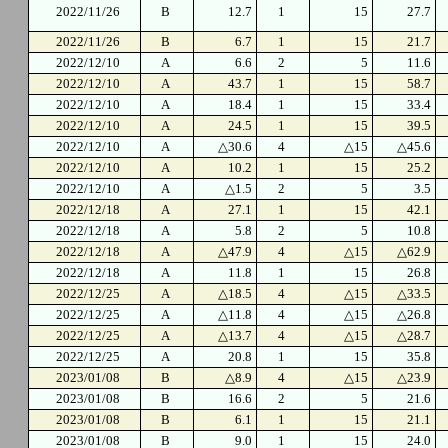
2022/11/26
B
12.7
1
15
27.7
2022/11/26
B
6.7
1
15
21.7
2022/12/10
A
6.6
2
5
11.6
2022/12/10
A
43.7
1
15
58.7
2022/12/10
A
18.4
1
15
33.4
2022/12/10
A
24.5
1
15
39.5
2022/12/10
A
△30.6
4
△15
△45.6
2022/12/10
A
10.2
1
15
25.2
2022/12/10
A
△1.5
2
5
3.5
2022/12/18
A
27.1
1
15
42.1
2022/12/18
A
5.8
2
5
10.8
2022/12/18
A
△47.9
4
△15
△62.9
2022/12/18
A
11.8
1
15
26.8
2022/12/25
A
△18.5
4
△15
△33.5
2022/12/25
A
△11.8
4
△15
△26.8
2022/12/25
A
△13.7
4
△15
△28.7
2022/12/25
A
20.8
1
15
35.8
2023/01/08
B
△8.9
4
△15
△23.9
2023/01/08
B
16.6
2
5
21.6
2023/01/08
B
6.1
1
15
21.1
2023/01/08
B
9.0
1
15
24.0