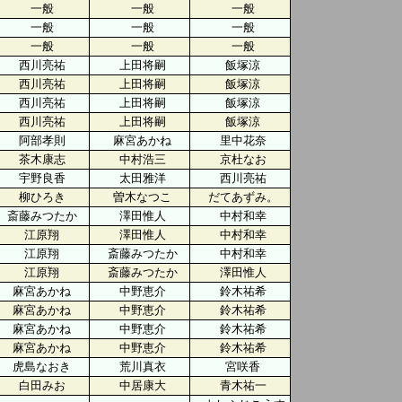
一般
一般
一般
一般
一般
一般
一般
一般
一般
西川亮祐
上田将嗣
飯塚涼
西川亮祐
上田将嗣
飯塚涼
西川亮祐
上田将嗣
飯塚涼
西川亮祐
上田将嗣
飯塚涼
阿部孝則
麻宮あかね
里中花奈
茶木康志
中村浩三
京杜なお
宇野良香
太田雅洋
西川亮祐
柳ひろき
曽木なつこ
だてあずみ。
斎藤みつたか
澤田惟人
中村和幸
江原翔
澤田惟人
中村和幸
江原翔
斎藤みつたか
中村和幸
江原翔
斎藤みつたか
澤田惟人
麻宮あかね
中野恵介
鈴木祐希
麻宮あかね
中野恵介
鈴木祐希
麻宮あかね
中野恵介
鈴木祐希
麻宮あかね
中野恵介
鈴木祐希
虎島なおき
荒川真衣
宮咲香
白田みお
中居康大
青木祐一