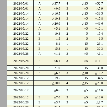
2022/05/01
A
△37.7
4
△15
△52.7
2022/05/01
A
△0.9
3
△5
△5.9
2022/05/14
A
△16.5
4
△15
△31.5
2022/05/14
A
△10.8
3
△5
△15.8
2022/05/14
A
△26.6
4
△15
△41.6
2022/05/14
A
△5.1
3
△5
△10.1
2022/05/22
B
10.4
2
5
15.4
2022/05/22
B
1.5
2
5
6.5
2022/05/22
B
8.1
1
15
23.1
2022/05/22
B
15.3
1
15
30.3
2022/05/28
A
△1.1
3
△5
△6.1
2022/05/28
A
△6.1
3
△5
△11.1
2022/05/28
A
21.0
1
15
36.0
2022/05/28
A
△6.2
3
△10
△16.2
2022/06/12
B
19.5
1
15
34.5
2022/06/12
B
△10.0
4
△15
△25.0
2022/06/12
B
△6.6
3
△5
△11.6
2022/06/12
B
△7.0
3
△5
△12.0
2022/06/26
B
△3.7
3
△5
△8.7