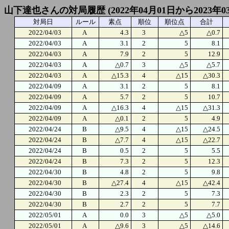
山下達也さんの対局履歴 (2022年04月01日から2023年0
対局日
ルール
素点
順位
順位点
合計
2022/04/03
A
4.3
3
△5
△0.7
2022/04/03
A
3.1
2
5
8.1
2022/04/03
A
7.9
2
5
12.9
2022/04/03
A
△0.7
3
△5
△5.7
2022/04/03
A
△15.3
4
△15
△30.3
2022/04/09
A
3.1
2
5
8.1
2022/04/09
A
5.7
2
5
10.7
2022/04/09
A
△16.3
4
△15
△31.3
2022/04/09
A
△0.1
2
5
4.9
2022/04/24
B
△9.5
4
△15
△24.5
2022/04/24
B
△7.7
4
△15
△22.7
2022/04/24
B
0.5
2
5
5.5
2022/04/24
B
7.3
2
5
12.3
2022/04/30
B
4.8
2
5
9.8
2022/04/30
B
△27.4
4
△15
△42.4
2022/04/30
B
2.3
2
5
7.3
2022/04/30
B
2.7
2
5
7.7
2022/05/01
A
0.0
3
△5
△5.0
2022/05/01
A
△9.6
3
△5
△14.6