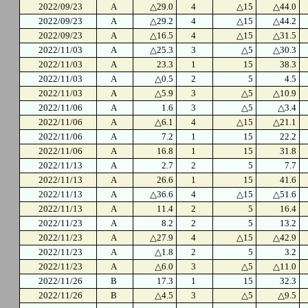
2022/09/23
A
△29.0
4
△15
△44.0
2022/09/23
A
△29.2
4
△15
△44.2
2022/09/23
A
△16.5
4
△15
△31.5
2022/11/03
A
△25.3
3
△5
△30.3
2022/11/03
A
23.3
1
15
38.3
2022/11/03
A
△0.5
2
5
4.5
2022/11/03
A
△5.9
3
△5
△10.9
2022/11/06
A
1.6
3
△5
△3.4
2022/11/06
A
△6.1
4
△15
△21.1
2022/11/06
A
7.2
1
15
22.2
2022/11/06
A
16.8
1
15
31.8
2022/11/13
A
2.7
2
5
7.7
2022/11/13
A
26.6
1
15
41.6
2022/11/13
A
△36.6
4
△15
△51.6
2022/11/13
A
11.4
2
5
16.4
2022/11/23
A
8.2
2
5
13.2
2022/11/23
A
△27.9
4
△15
△42.9
2022/11/23
A
△1.8
2
5
3.2
2022/11/23
A
△6.0
3
△5
△11.0
2022/11/26
B
17.3
1
15
32.3
2022/11/26
B
△4.5
3
△5
△9.5