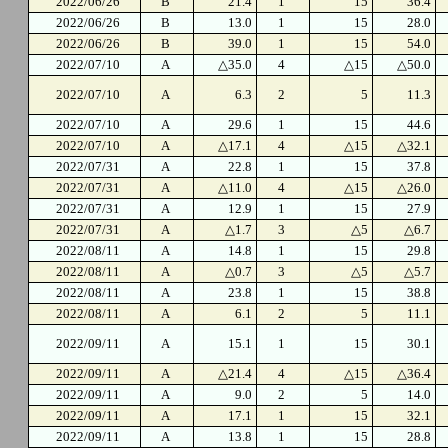
2022/06/26
B
21.4
1
15
36.4
2022/06/26
B
13.0
1
15
28.0
2022/06/26
B
39.0
1
15
54.0
2022/07/10
A
△35.0
4
△15
△50.0
2022/07/10
A
6.3
2
5
11.3
2022/07/10
A
29.6
1
15
44.6
2022/07/10
A
△17.1
4
△15
△32.1
2022/07/31
A
22.8
1
15
37.8
2022/07/31
A
△11.0
4
△15
△26.0
2022/07/31
A
12.9
1
15
27.9
2022/07/31
A
△1.7
3
△5
△6.7
2022/08/11
A
14.8
1
15
29.8
2022/08/11
A
△0.7
3
△5
△5.7
2022/08/11
A
23.8
1
15
38.8
2022/08/11
A
6.1
2
5
11.1
2022/09/11
A
15.1
1
15
30.1
2022/09/11
A
△21.4
4
△15
△36.4
2022/09/11
A
9.0
2
5
14.0
2022/09/11
A
17.1
1
15
32.1
2022/09/11
A
13.8
1
15
28.8