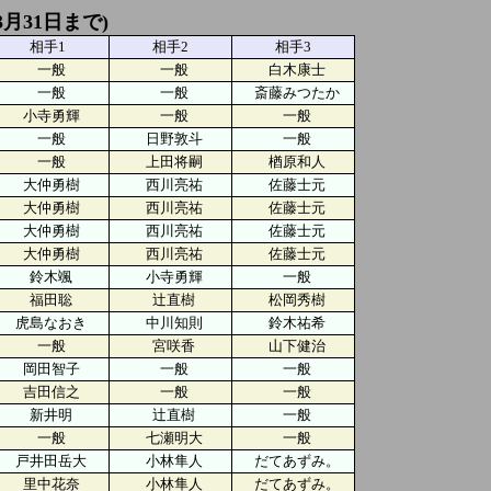
3月31日まで)
相手1
相手2
相手3
一般
一般
白木康士
一般
一般
斎藤みつたか
小寺勇輝
一般
一般
一般
日野敦斗
一般
一般
上田将嗣
楢原和人
大仲勇樹
西川亮祐
佐藤士元
大仲勇樹
西川亮祐
佐藤士元
大仲勇樹
西川亮祐
佐藤士元
大仲勇樹
西川亮祐
佐藤士元
鈴木颯
小寺勇輝
一般
福田聡
辻直樹
松岡秀樹
虎島なおき
中川知則
鈴木祐希
一般
宮咲香
山下健治
岡田智子
一般
一般
吉田信之
一般
一般
新井明
辻直樹
一般
一般
七瀬明大
一般
戸井田岳大
小林隼人
だてあずみ。
里中花奈
小林隼人
だてあずみ。