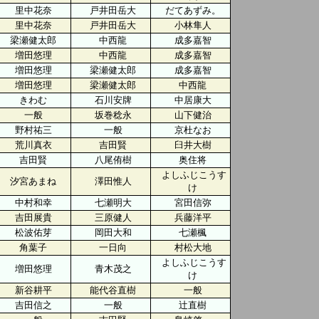
里中花奈
戸井田岳大
だてあずみ。
里中花奈
戸井田岳大
小林隼人
梁瀬健太郎
中西龍
成多嘉智
増田悠理
中西龍
成多嘉智
増田悠理
梁瀬健太郎
成多嘉智
増田悠理
梁瀬健太郎
中西龍
きわむ
石川安牌
中居康大
一般
坂巻稔永
山下健治
野村祐三
一般
京杜なお
荒川真衣
吉田賢
臼井大樹
吉田賢
八尾侑樹
奥住将
よしふじこうす
汐宮あまね
澤田惟人
け
中村和幸
七瀬明大
宮田信弥
吉田展貴
三原健人
兵藤洋平
松波佑芽
岡田大和
七瀬楓
角葉子
一日向
村松大地
よしふじこうす
増田悠理
青木茂之
け
新谷耕平
能代谷直樹
一般
吉田信之
一般
辻直樹