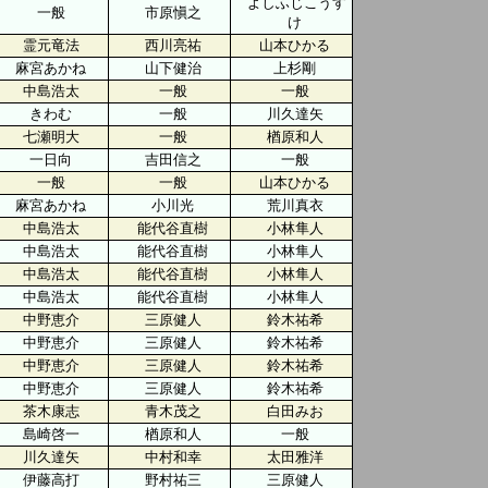
よしふじこうす
一般
市原愼之
け
霊元竜法
西川亮祐
山本ひかる
麻宮あかね
山下健治
上杉剛
中島浩太
一般
一般
きわむ
一般
川久達矢
七瀬明大
一般
楢原和人
一日向
吉田信之
一般
一般
一般
山本ひかる
麻宮あかね
小川光
荒川真衣
中島浩太
能代谷直樹
小林隼人
中島浩太
能代谷直樹
小林隼人
中島浩太
能代谷直樹
小林隼人
中島浩太
能代谷直樹
小林隼人
中野恵介
三原健人
鈴木祐希
中野恵介
三原健人
鈴木祐希
中野恵介
三原健人
鈴木祐希
中野恵介
三原健人
鈴木祐希
茶木康志
青木茂之
白田みお
島崎啓一
楢原和人
一般
川久達矢
中村和幸
太田雅洋
伊藤高打
野村祐三
三原健人