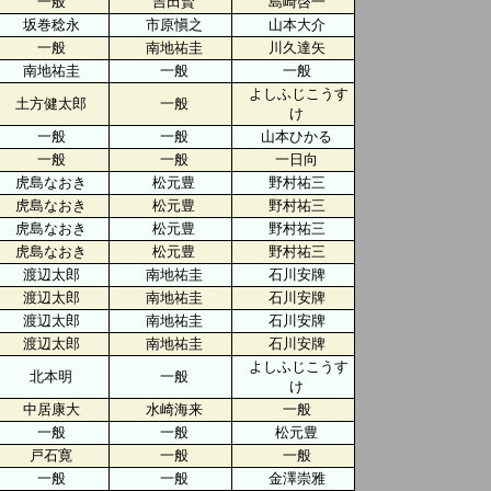
一般
吉田賢
島崎啓一
坂巻稔永
市原愼之
山本大介
一般
南地祐圭
川久達矢
南地祐圭
一般
一般
よしふじこうす
土方健太郎
一般
け
一般
一般
山本ひかる
一般
一般
一日向
虎島なおき
松元豊
野村祐三
虎島なおき
松元豊
野村祐三
虎島なおき
松元豊
野村祐三
虎島なおき
松元豊
野村祐三
渡辺太郎
南地祐圭
石川安牌
渡辺太郎
南地祐圭
石川安牌
渡辺太郎
南地祐圭
石川安牌
渡辺太郎
南地祐圭
石川安牌
よしふじこうす
北本明
一般
け
中居康大
水崎海来
一般
一般
一般
松元豊
戸石寛
一般
一般
一般
一般
金澤崇雅