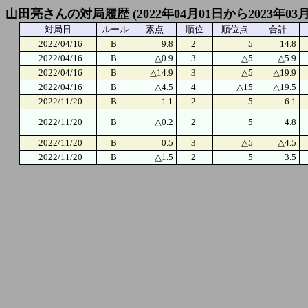
山田亮さんの対局履歴 (2022年04月01日から2023年03
対局日
ルール
素点
順位
順位点
合計
2022/04/16
B
9.8
2
5
14.8
2022/04/16
B
△0.9
3
△5
△5.9
2022/04/16
B
△14.9
3
△5
△19.9
2022/04/16
B
△4.5
4
△15
△19.5
2022/11/20
B
1.1
2
5
6.1
2022/11/20
B
△0.2
2
5
4.8
2022/11/20
B
0.5
3
△5
△4.5
2022/11/20
B
△1.5
2
5
3.5