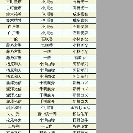
古町圭市
小川光
高橋光一
古町圭市
小川光
高橋光一
鈴木祐希
仲川翔
成多嘉智
鈴木祐希
仲川翔
成多嘉智
白戸隆
小川光
石川安牌
白戸隆
小川光
石川安牌
一般
宮咲香
小林さな
藤乃宮聖
宮咲香
小林さな
藤乃宮聖
一般
小林さな
藤乃宮聖
一般
宮咲香
楢原和人
小澤由弥
阿部孝則
楢原和人
小澤由弥
阿部孝則
楢原和人
小澤由弥
阿部孝則
瀧澤光信
千明航介
新橋コズ
瀧澤光信
千明航介
新橋コズ
瀧澤光信
千明航介
新橋コズ
瀧澤光信
千明航介
新橋コズ
岩沢和利
仲川翔
金宮じゅん
小川光
藤中慎一郎
松波佑芽
松尾将太
小澤由弥
日野敦斗
上杉剛
一日向
谷井茂文
本座幸裕
村松大地
中村浩三