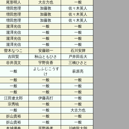
尾形明人
大古力也
一般
増田悠理
加藤敦
佐々木英人
増田悠理
加藤敦
佐々木英人
増田悠理
加藤敦
佐々木英人
瀧澤光信
一般
一般
瀧澤光信
一般
一般
瀧澤光信
一般
一般
瀧澤光信
一般
一般
曽木なつこ
安藤顕一
石川安牌
吉田賢
秋山ともひさ
戸井田岳大
谷井茂文
宇野良香
三橋ひさと
よしふじこうす
一般
萩原亮
け
一般
一般
一般
一般
一般
一般
一般
一般
一般
江田遼太郎
伊藤高打
一般
宗秀暁
一般
一般
一般
一般
大古力也
折山貴裕
一般
一般
折山貴裕
一般
一般
本城優奏
平野義孝
川崎龍太朗