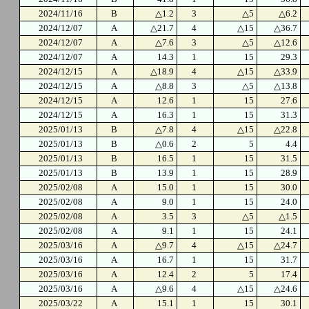
2024/11/16
B
△1.2
3
△5
△6.2
2024/12/07
A
△21.7
4
△15
△36.7
2024/12/07
A
△7.6
3
△5
△12.6
2024/12/07
A
14.3
1
15
29.3
2024/12/15
A
△18.9
4
△15
△33.9
2024/12/15
A
△8.8
3
△5
△13.8
2024/12/15
A
12.6
1
15
27.6
2024/12/15
A
16.3
1
15
31.3
2025/01/13
B
△7.8
4
△15
△22.8
2025/01/13
B
△0.6
2
5
4.4
2025/01/13
B
16.5
1
15
31.5
2025/01/13
B
13.9
1
15
28.9
2025/02/08
A
15.0
1
15
30.0
2025/02/08
A
9.0
1
15
24.0
2025/02/08
A
3.5
3
△5
△1.5
2025/02/08
A
9.1
1
15
24.1
2025/03/16
A
△9.7
4
△15
△24.7
2025/03/16
A
16.7
1
15
31.7
2025/03/16
A
12.4
2
5
17.4
2025/03/16
A
△9.6
4
△15
△24.6
2025/03/22
A
15.1
1
15
30.1