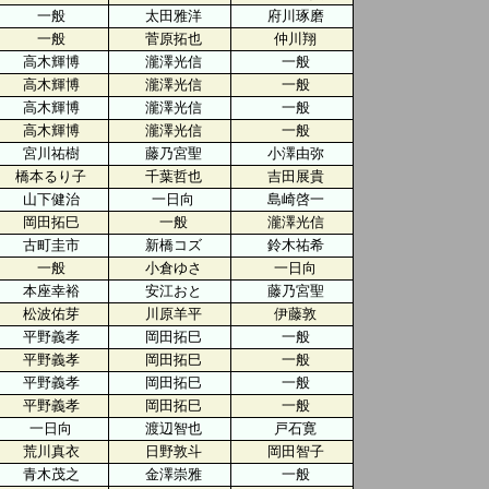
一般
太田雅洋
府川琢磨
一般
菅原拓也
仲川翔
高木輝博
瀧澤光信
一般
高木輝博
瀧澤光信
一般
高木輝博
瀧澤光信
一般
高木輝博
瀧澤光信
一般
宮川祐樹
藤乃宮聖
小澤由弥
橋本るり子
千葉哲也
吉田展貴
山下健治
一日向
島崎啓一
岡田拓巳
一般
瀧澤光信
古町圭市
新橋コズ
鈴木祐希
一般
小倉ゆさ
一日向
本座幸裕
安江おと
藤乃宮聖
松波佑芽
川原羊平
伊藤敦
平野義孝
岡田拓巳
一般
平野義孝
岡田拓巳
一般
平野義孝
岡田拓巳
一般
平野義孝
岡田拓巳
一般
一日向
渡辺智也
戸石寛
荒川真衣
日野敦斗
岡田智子
青木茂之
金澤崇雅
一般