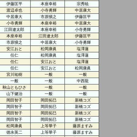
伊藤匡平
本座幸裕
宗秀暁
渡辺卓也
小寺勇輝
中居康大
中居康大
市原愼之
伊藤匡平
小寺勇輝
本座幸裕
中居康大
江田遼太郎
本座幸裕
小寺勇輝
本座幸裕
江田遼太郎
伊藤匡平
市原愼之
中居康大
小寺勇輝
安江おと
松岡康眞
塩澤蓮
任仁
松岡康眞
塩澤蓮
任仁
安江おと
塩澤蓮
任仁
安江おと
松岡康眞
宮川祐樹
一般
一般
一般
一般
中西龍
秋山ともひさ
一般
一般
山下健治
一般
一般
岡田智子
岡田拓巳
新橋コズ
岡田智子
岡田拓巳
新橋コズ
岡田智子
岡田拓巳
新橋コズ
岡田智子
岡田拓巳
新橋コズ
松岡康眞
上等華子
藤原ますみ
徳永英二
上等華子
藤原ますみ