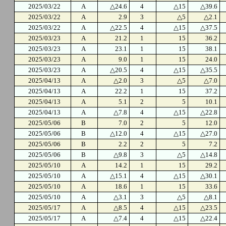
2025/03/22
A
△24.6
4
△15
△39.6
2025/03/22
A
2.9
3
△5
△2.1
2025/03/22
A
△22.5
4
△15
△37.5
2025/03/23
A
21.2
1
15
36.2
2025/03/23
A
23.1
1
15
38.1
2025/03/23
A
9.0
1
15
24.0
2025/03/23
A
△20.5
4
△15
△35.5
2025/04/13
A
△2.0
3
△5
△7.0
2025/04/13
A
22.2
1
15
37.2
2025/04/13
A
5.1
2
5
10.1
2025/04/13
A
△7.8
4
△15
△22.8
2025/05/06
B
7.0
2
5
12.0
2025/05/06
B
△12.0
4
△15
△27.0
2025/05/06
B
2.2
2
5
7.2
2025/05/06
B
△9.8
3
△5
△14.8
2025/05/10
A
14.2
1
15
29.2
2025/05/10
A
△15.1
4
△15
△30.1
2025/05/10
A
18.6
1
15
33.6
2025/05/10
A
△3.1
3
△5
△8.1
2025/05/17
A
△8.5
4
△15
△23.5
2025/05/17
A
△7.4
4
△15
△22.4