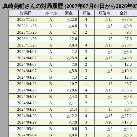
真崎莞輔さんの対局履歴 (2007年07月01日から2026年0
対局日
ルール
素点
順位
順位点
合計
2023/11/26
A
△22.8
4
△15
△37.8
2023/11/26
A
△4.6
3
△5
△9.6
2023/11/26
A
4.7
2
5
9.7
2023/11/26
A
12.6
1
15
27.6
2023/11/26
A
△8.4
4
△15
△23.4
2024/04/07
A
1.2
3
△5
△3.8
2024/04/07
A
△25.9
4
△15
△40.9
2024/04/07
A
7.0
2
5
12.0
2024/04/07
A
△5.8
3
△5
△10.8
2024/04/28
B
7.3
2
5
12.3
2024/04/28
B
10.7
1
15
25.7
2024/04/28
B
△20.6
4
△15
△35.6
2024/04/28
B
△4.3
3
△5
△9.3
2024/04/29
A
△1.1
2
5
3.9
2024/04/29
A
21.4
1
15
36.4
2024/04/29
A
△12.2
4
△15
△27.2
2024/04/29
A
△7.8
3
△10
△17.8
2024/05/04
B
0.6
3
△5
△4.4
2024/05/04
B
△0.6
3
△5
△5.6