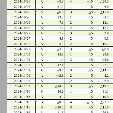
2024/10/26
A
△5.3
4
△15
△20.3
2024/10/26
A
31.0
1
15
46.0
2024/10/26
A
△6.6
3
△5
△11.6
2024/10/26
A
23.2
1
15
38.2
2024/10/26
A
7.1
2
5
12.1
2024/10/26
A
7.2
2
5
12.2
2024/10/27
A
7.9
3
△5
2.9
2024/10/27
A
4.3
2
5
9.3
2024/10/27
A
5.2
2
5
10.2
2024/10/27
A
△3.0
3
△5
△8.0
2024/11/03
A
14.9
1
15
29.9
2024/11/03
A
1.4
3
△5
△3.6
2024/11/03
A
12.1
1
15
27.1
2024/11/09
A
△9.4
3
△5
△14.4
2024/11/09
A
△2.8
2
5
2.2
2024/11/09
A
1.0
2
5
6.0
2024/11/09
A
△14.3
3
△5
△19.3
2024/11/16
B
16.1
1
15
31.1
2024/11/16
B
4.9
1
15
19.9
2024/11/16
B
△8.3
4
△15
△23.3
2024/11/16
B
△10.0
3
△5
△15.0
2024/11/16
B
41.8
1
15
56.8