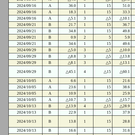
2024/09/16
A
36.0
1
15
51.0
2024/09/16
A
18.3
1
15
33.3
2024/09/16
A
△5.1
3
△5
△10.1
2024/09/21
B
21.7
1
15
36.7
2024/09/21
B
34.8
1
15
49.8
2024/09/21
B
0.9
2
5
5.9
2024/09/21
B
34.6
1
15
49.6
2024/09/29
B
△5.0
3
△5
△10.0
2024/09/29
B
△8.8
3
△5
△13.8
2024/09/29
B
△8.1
3
△5
△13.1
2024/09/29
B
△45.1
4
△15
△60.1
2024/10/05
A
6.6
1
15
21.6
2024/10/05
A
23.6
1
15
38.6
2024/10/05
A
10.9
1
15
25.9
2024/10/05
A
△10.7
3
△5
△15.7
2024/10/13
B
△13.9
4
△15
△28.9
2024/10/13
B
22.9
1
15
37.9
2024/10/13
B
13.8
1
15
28.8
2024/10/13
B
16.6
1
15
31.6