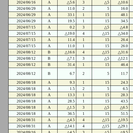
2024/06/16
A
△5.6
3
△5
△10.6
2024/06/29
A
11.0
2
5
16.0
2024/06/29
A
33.1
1
15
48.1
2024/06/29
A
19.5
1
15
34.5
2024/07/15
A
0.2
3
△5
△4.8
2024/07/15
A
△19.0
4
△15
△34.0
2024/07/15
A
11.4
1
15
26.4
2024/07/15
A
11.0
1
15
26.0
2024/08/12
B
△16.6
4
△15
△31.6
2024/08/12
B
△7.1
3
△5
△12.1
2024/08/12
B
31.4
1
15
46.4
2024/08/12
B
6.7
2
5
11.7
2024/08/18
A
9.3
1
15
24.3
2024/08/18
A
1.5
2
5
6.5
2024/08/18
A
13.3
1
15
28.3
2024/08/18
A
28.5
1
15
43.5
2024/08/18
A
△1.5
3
△5
△6.5
2024/08/18
A
36.5
1
15
51.5
2024/08/31
A
△4.5
4
△15
△19.5
2024/08/31
A
△14.1
4
△15
△29.1
2024/09/16
A
△4.5
3
△5
△9.5