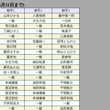
5月31日まで)
相手1
相手2
相手3
山本ひかる
八尾侑樹
藤中慎一郎
一般
大古力也
一日向
荒川真衣
一般
茶木康志
三橋ひさと
一般
角葉子
一般
一般
八尾侑樹
仲川翔
安藤顕一
宿澤とものり
相川翔
一般
村松大地
藤原ますみ
一般
秋山ともひさ
藤井光
一般
新倉智
大古力也
細谷拓真
太田雅洋
麻宮あかね
七瀬明大
亜琉輝
佐々木英人
一般
中村淳平
一般
一般
一般
本城優奏
池田和哉
千明航介
渡辺智也
池田和哉
千明航介
渡辺智也
本城優奏
千明航介
渡辺智也
本城優奏
池田和哉
戸井田岳大
一般
一般
一般
一般
吉田展貴