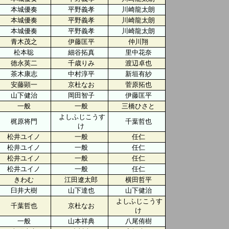
本城優奏
平野義孝
川崎龍太朗
本城優奏
平野義孝
川崎龍太朗
本城優奏
平野義孝
川崎龍太朗
青木茂之
伊藤匡平
仲川翔
松本聡
細谷拓真
里中花奈
徳永英二
千歳りみ
渡辺卓也
茶木康志
中村淳平
新垣有紗
安藤顕一
京杜なお
菅原拓也
山下健治
岡田智子
伊藤匡平
一般
一般
三橋ひさと
よしふじこうす
梶原将門
千葉哲也
け
松井ユイノ
一般
任仁
松井ユイノ
一般
任仁
松井ユイノ
一般
任仁
松井ユイノ
一般
任仁
きわむ
江田遼太郎
横田哲平
臼井大樹
山下達也
山下健治
よしふじこうす
千葉哲也
京杜なお
け
一般
山本祥典
八尾侑樹