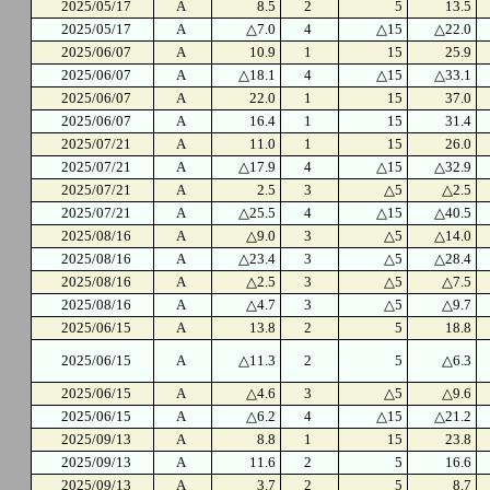
2025/05/17
A
8.5
2
5
13.5
2025/05/17
A
△7.0
4
△15
△22.0
2025/06/07
A
10.9
1
15
25.9
2025/06/07
A
△18.1
4
△15
△33.1
2025/06/07
A
22.0
1
15
37.0
2025/06/07
A
16.4
1
15
31.4
2025/07/21
A
11.0
1
15
26.0
2025/07/21
A
△17.9
4
△15
△32.9
2025/07/21
A
2.5
3
△5
△2.5
2025/07/21
A
△25.5
4
△15
△40.5
2025/08/16
A
△9.0
3
△5
△14.0
2025/08/16
A
△23.4
3
△5
△28.4
2025/08/16
A
△2.5
3
△5
△7.5
2025/08/16
A
△4.7
3
△5
△9.7
2025/06/15
A
13.8
2
5
18.8
2025/06/15
A
△11.3
2
5
△6.3
2025/06/15
A
△4.6
3
△5
△9.6
2025/06/15
A
△6.2
4
△15
△21.2
2025/09/13
A
8.8
1
15
23.8
2025/09/13
A
11.6
2
5
16.6
2025/09/13
A
3.7
2
5
8.7