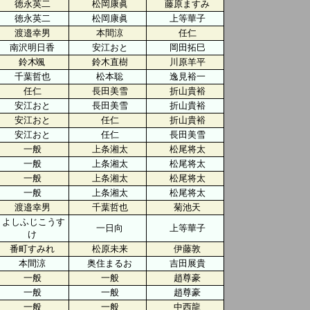
徳永英二
松岡康眞
藤原ますみ
徳永英二
松岡康眞
上等華子
渡邉幸男
本間涼
任仁
南沢明日香
安江おと
岡田拓巳
鈴木颯
鈴木直樹
川原羊平
千葉哲也
松本聡
逸見裕一
任仁
長田美雪
折山貴裕
安江おと
長田美雪
折山貴裕
安江おと
任仁
折山貴裕
安江おと
任仁
長田美雪
一般
上条湘太
松尾将太
一般
上条湘太
松尾将太
一般
上条湘太
松尾将太
一般
上条湘太
松尾将太
渡邉幸男
千葉哲也
菊池天
よしふじこうす
一日向
上等華子
け
番町すみれ
松原未来
伊藤敦
本間涼
奥住まるお
吉田展貴
一般
一般
趙尊豪
一般
一般
趙尊豪
一般
一般
中西龍