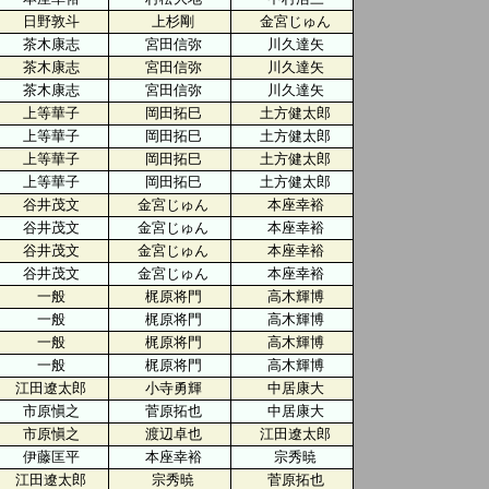
日野敦斗
上杉剛
金宮じゅん
茶木康志
宮田信弥
川久達矢
茶木康志
宮田信弥
川久達矢
茶木康志
宮田信弥
川久達矢
上等華子
岡田拓巳
土方健太郎
上等華子
岡田拓巳
土方健太郎
上等華子
岡田拓巳
土方健太郎
上等華子
岡田拓巳
土方健太郎
谷井茂文
金宮じゅん
本座幸裕
谷井茂文
金宮じゅん
本座幸裕
谷井茂文
金宮じゅん
本座幸裕
谷井茂文
金宮じゅん
本座幸裕
一般
梶原将門
高木輝博
一般
梶原将門
高木輝博
一般
梶原将門
高木輝博
一般
梶原将門
高木輝博
江田遼太郎
小寺勇輝
中居康大
市原愼之
菅原拓也
中居康大
市原愼之
渡辺卓也
江田遼太郎
伊藤匡平
本座幸裕
宗秀暁
江田遼太郎
宗秀暁
菅原拓也