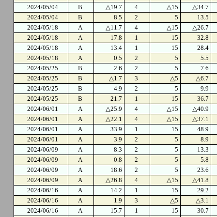
2024/05/04
B
△19.7
4
△15
△34.7
2024/05/04
B
8.5
2
5
13.5
2024/05/18
A
△11.7
4
△15
△26.7
2024/05/18
A
17.8
1
15
32.8
2024/05/18
A
13.4
1
15
28.4
2024/05/18
A
0.5
2
5
5.5
2024/05/25
B
2.6
2
5
7.6
2024/05/25
B
△1.7
3
△5
△6.7
2024/05/25
B
4.9
2
5
9.9
2024/05/25
B
21.7
1
15
36.7
2024/06/01
A
△25.9
4
△15
△40.9
2024/06/01
A
△22.1
4
△15
△37.1
2024/06/01
A
33.9
1
15
48.9
2024/06/01
A
3.9
2
5
8.9
2024/06/09
A
8.3
2
5
13.3
2024/06/09
A
0.8
2
5
5.8
2024/06/09
A
18.6
2
5
23.6
2024/06/09
A
△26.8
4
△15
△41.8
2024/06/16
A
14.2
1
15
29.2
2024/06/16
A
1.9
3
△5
△3.1
2024/06/16
A
15.7
1
15
30.7