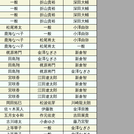
一般
折山貴裕
深田大輔
一般
折山貴裕
深田大輔
一般
折山貴裕
深田大輔
一般
折山貴裕
深田大輔
松尾将太
一般
小澤由弥
鹿海なべ子
一般
小澤由弥
鹿海なべ子
松尾将太
小澤由弥
鹿海なべ子
松尾将太
一般
梶原将門
金澤なぎさ
新倉智
田島翔
金澤なぎさ
新倉智
田島翔
梶原将門
新倉智
田島翔
梶原将門
金澤なぎさ
宮咲香
江田遼太郎
新倉智
宮咲香
江田遼太郎
新倉智
宮咲香
江田遼太郎
新倉智
宮咲香
江田遼太郎
新倉智
岡田拓巳
松波佑芽
川崎龍太朗
佐々木英人
伊藤敦
金澤崇雅
五月女令和
作元佑吏
吉田展貴
古川雄太
小倉ゆさ
藤乃宮聖
上等華子
一般
金澤なぎさ