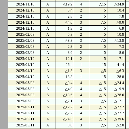
2024/11/10
A
△19.9
4
△15
△34.9
2024/12/15
A
5.4
2
5
10.4
2024/12/15
A
2.8
2
5
7.8
2024/12/15
A
△4.0
3
△5
△9.0
2024/12/15
A
1.9
2
5
6.9
2025/02/08
A
5.8
2
5
10.8
2025/02/08
A
△8.8
3
△5
△13.8
2025/02/08
A
2.3
2
5
7.3
2025/02/08
A
3.6
2
5
8.6
2025/04/12
A
12.1
2
5
17.1
2025/04/12
A
26.4
1
15
41.4
2025/04/12
A
△1.3
3
△5
△6.3
2025/04/12
A
13.8
1
15
28.8
2025/05/03
A
△9.4
4
△15
△24.4
2025/05/03
A
△4.9
4
△15
△19.9
2025/05/03
A
△13.6
4
△15
△28.6
2025/05/03
A
△7.1
3
△5
△12.1
2025/05/11
A
△12.2
4
△15
△27.2
2025/05/11
A
△7.2
4
△15
△22.2
2025/05/11
A
△24.6
4
△15
△39.6
2025/05/11
A
3.0
3
△5
△2.0