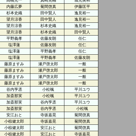
高橋光一
真崎莞輔
堀光美和
内藤広夢
菊間啓真
伊藤匡平
杉本史織
田中賢人
逸見裕一
望月涼香
田中賢人
逸見裕一
望月涼香
杉本史織
逸見裕一
望月涼香
杉本史織
田中賢人
平野義孝
佐藤友朗
任仁
塩澤蓮
佐藤友朗
任仁
塩澤蓮
平野義孝
任仁
塩澤蓮
平野義孝
佐藤友朗
藤原ますみ
瀬戸啓太郎
一般
藤原ますみ
瀬戸啓太郎
一般
藤原ますみ
瀬戸啓太郎
一般
藤原ますみ
瀬戸啓太郎
一般
谷内亨丞
小松颯
平川ユウ
加斎那実
小松颯
平川ユウ
加斎那実
谷内亨丞
平川ユウ
加斎那実
谷内亨丞
小松颯
安江おと
寺坂嘉晃
菊間啓真
小椋健太郎
寺坂嘉晃
菊間啓真
小椋健太郎
安江おと
菊間啓真
小椋健太郎
安江おと
寺坂嘉晃