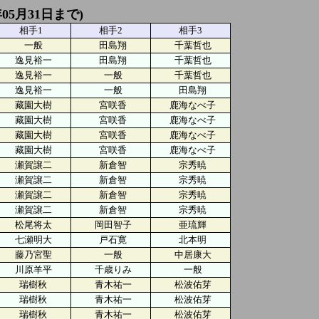
05月31日まで)
相手1
相手2
相手3
一般
田島翔
千葉哲也
逸見裕一
田島翔
千葉哲也
逸見裕一
一般
千葉哲也
逸見裕一
一般
田島翔
藏園大樹
宮咲香
鹿海なべ子
藏園大樹
宮咲香
鹿海なべ子
藏園大樹
宮咲香
鹿海なべ子
藏園大樹
宮咲香
鹿海なべ子
瀬賀譲二
新倉智
宗秀暁
瀬賀譲二
新倉智
宗秀暁
瀬賀譲二
新倉智
宗秀暁
瀬賀譲二
新倉智
宗秀暁
松尾将太
岡田智子
亜琉輝
七瀬明大
戸石寛
北本明
藤乃宮聖
一般
中居康大
川原羊平
千歳りみ
一般
瑞樹秋
青木祐一
松波佑芽
瑞樹秋
青木祐一
松波佑芽
瑞樹秋
青木祐一
松波佑芽