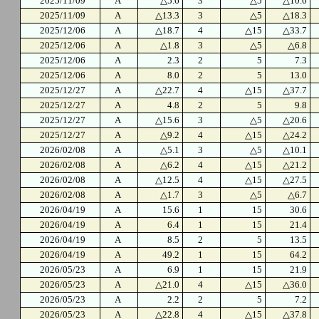
2025/11/09
A
△5.6
3
△5
△10.6
2025/11/09
A
△13.3
3
△5
△18.3
2025/12/06
A
△18.7
4
△15
△33.7
2025/12/06
A
△1.8
3
△5
△6.8
2025/12/06
A
2.3
2
5
7.3
2025/12/06
A
8.0
2
5
13.0
2025/12/27
A
△22.7
4
△15
△37.7
2025/12/27
A
4.8
2
5
9.8
2025/12/27
A
△15.6
3
△5
△20.6
2025/12/27
A
△9.2
4
△15
△24.2
2026/02/08
A
△5.1
3
△5
△10.1
2026/02/08
A
△6.2
4
△15
△21.2
2026/02/08
A
△12.5
4
△15
△27.5
2026/02/08
A
△1.7
3
△5
△6.7
2026/04/19
A
15.6
1
15
30.6
2026/04/19
A
6.4
1
15
21.4
2026/04/19
A
8.5
2
5
13.5
2026/04/19
A
49.2
1
15
64.2
2026/05/23
A
6.9
1
15
21.9
2026/05/23
A
△21.0
4
△15
△36.0
2026/05/23
A
2.2
2
5
7.2
2026/05/23
A
△22.8
4
△15
△37.8