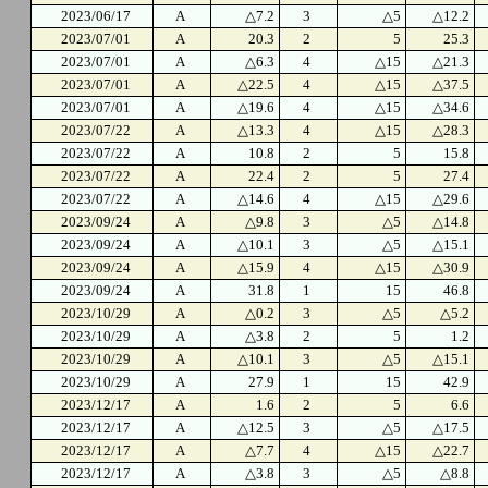
2023/06/17
A
△7.2
3
△5
△12.2
2023/07/01
A
20.3
2
5
25.3
2023/07/01
A
△6.3
4
△15
△21.3
2023/07/01
A
△22.5
4
△15
△37.5
2023/07/01
A
△19.6
4
△15
△34.6
2023/07/22
A
△13.3
4
△15
△28.3
2023/07/22
A
10.8
2
5
15.8
2023/07/22
A
22.4
2
5
27.4
2023/07/22
A
△14.6
4
△15
△29.6
2023/09/24
A
△9.8
3
△5
△14.8
2023/09/24
A
△10.1
3
△5
△15.1
2023/09/24
A
△15.9
4
△15
△30.9
2023/09/24
A
31.8
1
15
46.8
2023/10/29
A
△0.2
3
△5
△5.2
2023/10/29
A
△3.8
2
5
1.2
2023/10/29
A
△10.1
3
△5
△15.1
2023/10/29
A
27.9
1
15
42.9
2023/12/17
A
1.6
2
5
6.6
2023/12/17
A
△12.5
3
△5
△17.5
2023/12/17
A
△7.7
4
△15
△22.7
2023/12/17
A
△3.8
3
△5
△8.8