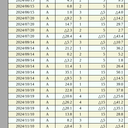
2024/06/15
A
4.3
2
5
9.3
2024/06/15
A
6.8
2
5
11.8
2024/06/15
A
1.0
3
△5
△4.0
2024/07/20
A
△9.2
3
△5
△14.2
2024/07/20
A
14.7
1
15
29.7
2024/07/20
A
△2.3
2
5
2.7
2024/07/20
A
△28.4
4
△15
△43.4
2024/09/14
A
△5.7
3
△5
△10.7
2024/09/14
A
21.2
1
15
36.2
2024/09/14
A
0.2
2
5
5.2
2024/09/14
A
△3.2
2
5
1.8
2024/10/14
A
11.4
1
15
26.4
2024/10/14
A
35.1
1
15
50.1
2024/10/14
A
△9.5
3
△5
△14.5
2024/10/14
A
24.0
1
15
39.0
2024/10/19
A
22.8
1
15
37.8
2024/10/19
A
△10.6
4
△15
△25.6
2024/10/19
A
△26.2
4
△15
△41.2
2024/10/19
A
△20.1
4
△15
△35.1
2024/11/10
A
13.8
1
15
28.8
2024/11/10
A
8.2
3
△5
3.2
2024/11/10
A
△0.4
3
△5
△5.4