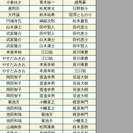
小倉ゆさ
青木祐一
趙尊豪
廣岡宗
松尾将太
日野敦斗
大坪誠
鈴木祐希
宿澤とものり
円城寺孔
嶋銀次郎
松本慶吾
白木康士
田中賢人
田代恵士
武富隆介
田中賢人
田代恵士
武富隆介
白木康士
田代恵士
武富隆介
白木康士
田中賢人
本座幸裕
江口聡
府川琢磨
やすだみきお
江口聡
府川琢磨
やすだみきお
本座幸裕
府川琢磨
やすだみきお
本座幸裕
江口聡
岡田智子
渡邉幸男
笹波大樹
岡田智子
渡邉幸男
笹波大樹
岡田智子
渡邉幸男
笹波大樹
岡田智子
渡邉幸男
笹波大樹
菊池天
小幡直之
梶原将門
池田和哉
小幡直之
梶原将門
池田和哉
菊池天
梶原将門
池田和哉
菊池天
小幡直之
山城絢奈
松岡康眞
鈴木直樹