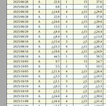
2025/06/28
A
22.6
1
15
37.6
2025/06/28
A
6.8
1
15
21.8
2025/06/28
A
△14.8
4
△15
△29.8
2025/06/28
A
22.0
1
15
37.0
2025/06/29
A
△24.6
4
△15
△39.6
2025/06/29
A
13.5
1
15
28.5
2025/06/29
A
△9.4
4
△15
△24.4
2025/06/29
A
△8.4
3
△5
△13.4
2025/08/16
A
△15.4
3
△5
△20.4
2025/08/16
A
△23.3
4
△15
△38.3
2025/08/16
A
△19.0
4
△15
△34.0
2025/08/16
A
44.5
1
15
59.5
2025/10/05
A
9.7
1
15
24.7
2025/10/05
A
5.5
2
5
10.5
2025/10/05
A
△11.4
4
△15
△26.4
2025/10/05
A
△5.5
3
△5
△10.5
2025/10/19
A
△5.1
3
△5
△10.1
2025/10/19
A
△0.3
3
△5
△5.3
2025/10/19
A
△5.2
3
△5
△10.2
2025/10/19
A
△24.6
4
△15
△39.6
2025/11/09
A
△16.4
4
△15
△31.4