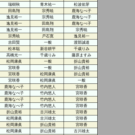
瑞樹秋
青木祐一
松波佑芽
田島翔
宗秀暁
鹿海なべ子
逸見裕一
宗秀暁
鹿海なべ子
逸見裕一
田島翔
鹿海なべ子
逸見裕一
田島翔
宗秀暁
宗秀暁
戸石寛
逸見裕一
吉田賢
一般
渡部誠道
松本聡
新谷耕平
千歳りみ
高橋光一
千歳りみ
藤原ますみ
松岡康眞
一般
折山貴裕
宮咲香
一般
折山貴裕
宮咲香
松岡康眞
折山貴裕
宮咲香
松岡康眞
一般
鹿海なべ子
竹内悠人
宮咲香
鹿海なべ子
竹内悠人
宮咲香
鹿海なべ子
竹内悠人
宮咲香
鹿海なべ子
竹内悠人
宮咲香
折山貴裕
古川雄太
宮咲香
松岡康眞
古川雄太
宮咲香
松岡康眞
折山貴裕
宮咲香
松岡康眞
折山貴裕
古川雄太