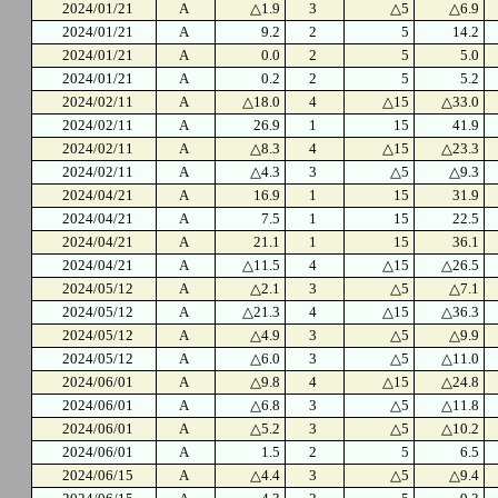
2024/01/21
A
△1.9
3
△5
△6.9
2024/01/21
A
9.2
2
5
14.2
2024/01/21
A
0.0
2
5
5.0
2024/01/21
A
0.2
2
5
5.2
2024/02/11
A
△18.0
4
△15
△33.0
2024/02/11
A
26.9
1
15
41.9
2024/02/11
A
△8.3
4
△15
△23.3
2024/02/11
A
△4.3
3
△5
△9.3
2024/04/21
A
16.9
1
15
31.9
2024/04/21
A
7.5
1
15
22.5
2024/04/21
A
21.1
1
15
36.1
2024/04/21
A
△11.5
4
△15
△26.5
2024/05/12
A
△2.1
3
△5
△7.1
2024/05/12
A
△21.3
4
△15
△36.3
2024/05/12
A
△4.9
3
△5
△9.9
2024/05/12
A
△6.0
3
△5
△11.0
2024/06/01
A
△9.8
4
△15
△24.8
2024/06/01
A
△6.8
3
△5
△11.8
2024/06/01
A
△5.2
3
△5
△10.2
2024/06/01
A
1.5
2
5
6.5
2024/06/15
A
△4.4
3
△5
△9.4