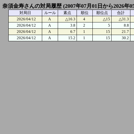
奈須金寿さんの対局履歴 (2007年07月01日から2026年0
対局日
ルール
素点
順位
順位点
合計
2026/04/12
A
△16.3
4
△15
△31.3
2026/04/12
A
3.8
2
5
8.8
2026/04/12
A
6.7
1
15
21.7
2026/04/12
A
15.2
1
15
30.2