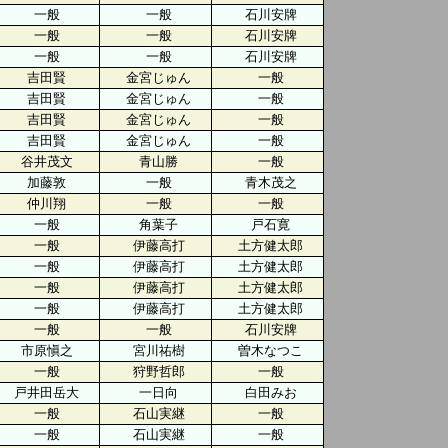
一般
一般
石川安牌
一般
一般
石川安牌
一般
一般
石川安牌
吉田賢
金宮じゅん
一般
吉田賢
金宮じゅん
一般
吉田賢
金宮じゅん
一般
吉田賢
金宮じゅん
一般
谷井茂文
青山勝
一般
加藤敦
一般
青木茂之
仲川翔
一般
一般
一般
角葉子
戸石寛
一般
伊藤高打
土方健太郎
一般
伊藤高打
土方健太郎
一般
伊藤高打
土方健太郎
一般
伊藤高打
土方健太郎
一般
一般
石川安牌
市原愼之
宮川祐樹
曽木なつこ
一般
狩野哲郎
一般
戸井田岳大
一日向
白田みお
一般
石山実継
一般
一般
石山実継
一般