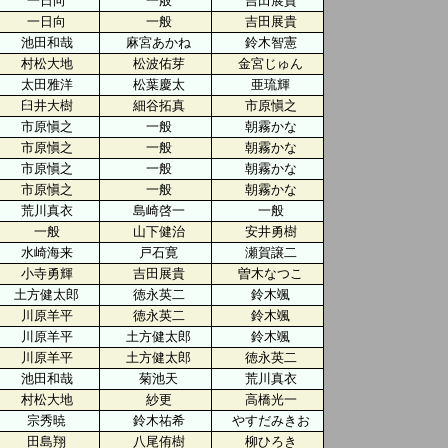
一日向
一般
吉田展貴
一日向
一般
吉田展貴
池田和哉
麻宮あかね
鈴木智憲
村松大地
松波佑芽
金宮じゅん
太田雅洋
松葉慶太
亜琉輝
臼井大樹
細谷拓真
市原愼之
市原愼之
一般
朝霧かな
市原愼之
一般
朝霧かな
市原愼之
一般
朝霧かな
市原愼之
一般
朝霧かな
荒川真衣
島崎啓一
一般
一般
山下健治
安井勇樹
水崎海来
戸石寛
瀬賀譲二
小寺勇輝
吉田展貴
曽木なつこ
土方健太郎
徳永英二
鈴木颯
川原羊平
徳永英二
鈴木颯
川原羊平
土方健太郎
鈴木颯
川原羊平
土方健太郎
徳永英二
池田和哉
菊池天
荒川真衣
村松大地
紗更
高橋光一
宗秀暁
鈴木祐希
やすだみきお
田島翔
八尾侑樹
柳ひろき