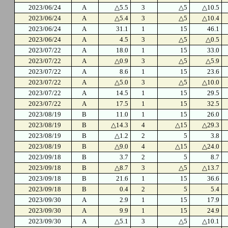
2023/06/24
A
△5.5
3
△5
△10.5
2023/06/24
A
△5.4
3
△5
△10.4
2023/06/24
A
31.1
1
15
46.1
2023/06/24
A
4.5
3
△5
△0.5
2023/07/22
A
18.0
1
15
33.0
2023/07/22
A
△0.9
3
△5
△5.9
2023/07/22
A
8.6
1
15
23.6
2023/07/22
A
△5.0
3
△5
△10.0
2023/07/22
A
14.5
1
15
29.5
2023/07/22
A
17.5
1
15
32.5
2023/08/19
B
11.0
1
15
26.0
2023/08/19
B
△14.3
4
△15
△29.3
2023/08/19
B
△1.2
2
5
3.8
2023/08/19
B
△9.0
4
△15
△24.0
2023/09/18
B
3.7
2
5
8.7
2023/09/18
B
△8.7
3
△5
△13.7
2023/09/18
B
21.6
1
15
36.6
2023/09/18
B
0.4
2
5
5.4
2023/09/30
A
2.9
1
15
17.9
2023/09/30
A
9.9
1
15
24.9
2023/09/30
A
△5.1
3
△5
△10.1