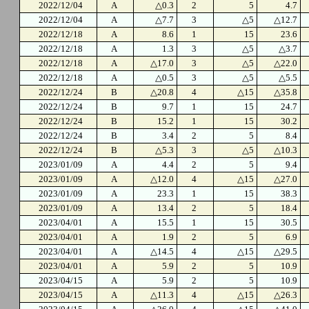
2022/12/04
A
△0.3
2
5
4.7
2022/12/04
A
△7.7
3
△5
△12.7
2022/12/18
A
8.6
1
15
23.6
2022/12/18
A
1.3
3
△5
△3.7
2022/12/18
A
△17.0
3
△5
△22.0
2022/12/18
A
△0.5
3
△5
△5.5
2022/12/24
B
△20.8
4
△15
△35.8
2022/12/24
B
9.7
1
15
24.7
2022/12/24
B
15.2
1
15
30.2
2022/12/24
B
3.4
2
5
8.4
2022/12/24
B
△5.3
3
△5
△10.3
2023/01/09
A
4.4
2
5
9.4
2023/01/09
A
△12.0
4
△15
△27.0
2023/01/09
A
23.3
1
15
38.3
2023/01/09
A
13.4
2
5
18.4
2023/04/01
A
15.5
1
15
30.5
2023/04/01
A
1.9
2
5
6.9
2023/04/01
A
△14.5
4
△15
△29.5
2023/04/01
A
5.9
2
5
10.9
2023/04/15
A
5.9
2
5
10.9
2023/04/15
A
△11.3
4
△15
△26.3