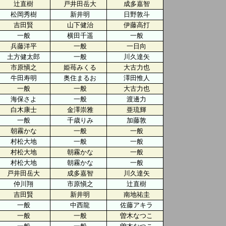
辻直樹
戸井田岳大
成多嘉智
松岡秀樹
新井明
日野敦斗
吉田賢
山下健治
伊藤高打
一般
横田千遥
一般
兵藤洋平
一般
一日向
土方健太郎
一般
川久達矢
市原愼之
姫苺みくる
大古力也
牛田寿明
奥住まるお
澤田惟人
一般
一般
大古力也
海保さよ
一般
渡邊力
白木康士
金澤崇雅
亜琉輝
一般
千歳りみ
加藤敦
朝霧かな
一般
一般
村松大地
一般
一般
村松大地
朝霧かな
一般
村松大地
朝霧かな
一般
戸井田岳大
成多嘉智
川久達矢
仲川翔
市原愼之
辻直樹
吉田賢
新井明
南地祐圭
一般
中西龍
佐藤アキラ
一般
一般
曽木なつこ