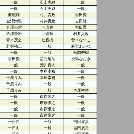
一般
石山実継
一般
一般
石山実継
一般
亜琉輝
村井貴政
吉田賢
金澤崇雅
村井貴政
吉田賢
金澤崇雅
亜琉輝
吉田賢
金澤崇雅
亜琉輝
村井貴政
青木茂之
辻直樹
曽木なつこ
野村祐三
一般
麻宮あかね
一般
一般
松岡秀樹
吉田賢
霊元竜法
虎島なおき
一般
荒川真衣
一般
一般
本座幸裕
一般
千歳りみ
本座幸裕
一般
千歳りみ
一般
一般
千歳りみ
一般
本座幸裕
一般
市原愼之
一般
一般
市原愼之
一般
一般
市原愼之
一般
一般
市原愼之
一般
一日向
一般
吉田展貴
一日向
一般
吉田展貴