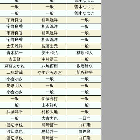
一般
一般
曽木なつこ
一般
一般
曽木なつこ
一般
一般
曽木なつこ
宇野良香
相沢洸洋
一般
宇野良香
相沢洸洋
一般
宇野良香
相沢洸洋
一般
宇野良香
相沢洸洋
一般
太田雅洋
佐藤士元
一般
青木祐一
安田和弘
楢原和人
吉田賢
中村浩三
一般
麻宮あかね
八尾侑樹
坂巻稔永
二瓶雄哉
やすだみきお
新谷耕平
小倉ゆさ
一般
一般
尾形明人
一般
一般
小倉ゆさ
一般
一般
一般
伊藤高打
一般
一般
山本祥典
一般
兵藤洋平
村松大地
一般
一般
大古力也
一日向
渡辺卓也
島崎啓一
白戸隆
渡辺卓也
島崎啓一
白戸隆
渡辺卓也
島崎啓一
白戸隆