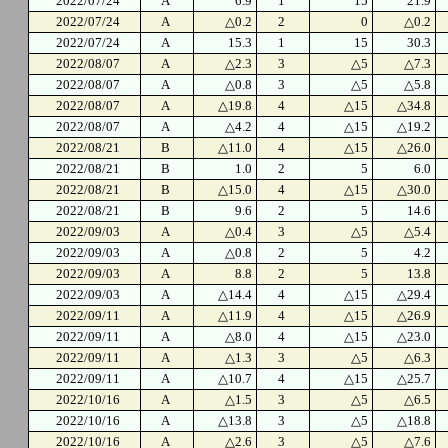
2022/07/24
A
6.9
1
15
21.9
2022/07/24
A
△0.2
2
0
△0.2
2022/07/24
A
15.3
1
15
30.3
2022/08/07
A
△2.3
3
△5
△7.3
2022/08/07
A
△0.8
3
△5
△5.8
2022/08/07
A
△19.8
4
△15
△34.8
2022/08/07
A
△4.2
4
△15
△19.2
2022/08/21
B
△11.0
4
△15
△26.0
2022/08/21
B
1.0
2
5
6.0
2022/08/21
B
△15.0
4
△15
△30.0
2022/08/21
B
9.6
2
5
14.6
2022/09/03
A
△0.4
3
△5
△5.4
2022/09/03
A
△0.8
2
5
4.2
2022/09/03
A
8.8
2
5
13.8
2022/09/03
A
△14.4
4
△15
△29.4
2022/09/11
A
△11.9
4
△15
△26.9
2022/09/11
A
△8.0
4
△15
△23.0
2022/09/11
A
△1.3
3
△5
△6.3
2022/09/11
A
△10.7
4
△15
△25.7
2022/10/16
A
△1.5
3
△5
△6.5
2022/10/16
A
△13.8
3
△5
△18.8
2022/10/16
A
△2.6
3
△5
△7.6