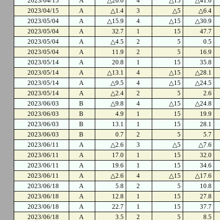
2023/04/15
A
△26.0
4
△15
△41.0
2023/04/15
A
△1.4
3
△5
△6.4
2023/05/04
A
△15.9
4
△15
△30.9
2023/05/04
A
32.7
1
15
47.7
2023/05/04
A
△4.5
2
5
0.5
2023/05/04
A
11.9
2
5
16.9
2023/05/14
A
20.8
1
15
35.8
2023/05/14
A
△13.1
4
△15
△28.1
2023/05/14
A
△9.5
4
△15
△24.5
2023/05/14
A
△2.4
2
5
2.6
2023/06/03
B
△9.8
4
△15
△24.8
2023/06/03
B
4.9
1
15
19.9
2023/06/03
B
13.1
1
15
28.1
2023/06/03
B
0.7
2
5
5.7
2023/06/11
A
△2.6
3
△5
△7.6
2023/06/11
A
17.0
1
15
32.0
2023/06/11
A
19.6
1
15
34.6
2023/06/11
A
△2.6
4
△15
△17.6
2023/06/18
A
5.8
2
5
10.8
2023/06/18
A
12.8
1
15
27.8
2023/06/18
A
22.7
1
15
37.7
2023/06/18
A
3.5
2
5
8.5