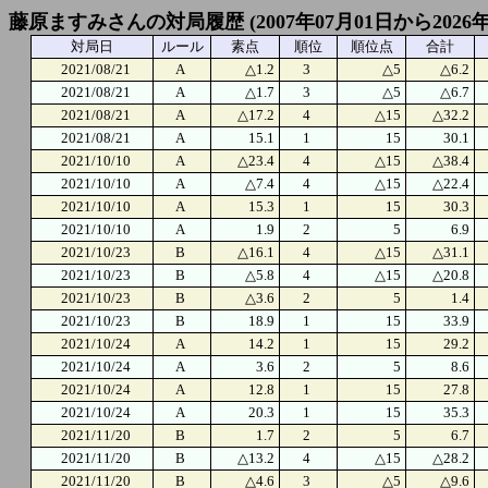
藤原ますみさんの対局履歴 (2007年07月01日から2026年
対局日
ルール
素点
順位
順位点
合計
2021/08/21
A
△1.2
3
△5
△6.2
2021/08/21
A
△1.7
3
△5
△6.7
2021/08/21
A
△17.2
4
△15
△32.2
2021/08/21
A
15.1
1
15
30.1
2021/10/10
A
△23.4
4
△15
△38.4
2021/10/10
A
△7.4
4
△15
△22.4
2021/10/10
A
15.3
1
15
30.3
2021/10/10
A
1.9
2
5
6.9
2021/10/23
B
△16.1
4
△15
△31.1
2021/10/23
B
△5.8
4
△15
△20.8
2021/10/23
B
△3.6
2
5
1.4
2021/10/23
B
18.9
1
15
33.9
2021/10/24
A
14.2
1
15
29.2
2021/10/24
A
3.6
2
5
8.6
2021/10/24
A
12.8
1
15
27.8
2021/10/24
A
20.3
1
15
35.3
2021/11/20
B
1.7
2
5
6.7
2021/11/20
B
△13.2
4
△15
△28.2
2021/11/20
B
△4.6
3
△5
△9.6