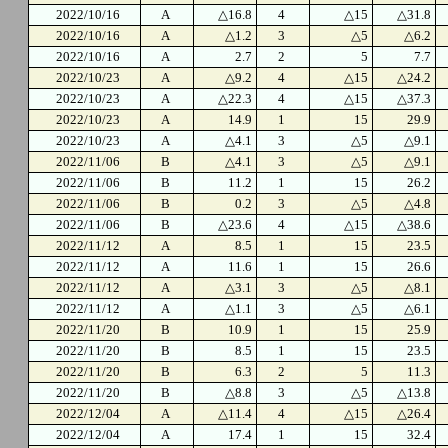
2022/10/16
A
△16.8
4
△15
△31.8
2022/10/16
A
△1.2
3
△5
△6.2
2022/10/16
A
2.7
2
5
7.7
2022/10/23
A
△9.2
4
△15
△24.2
2022/10/23
A
△22.3
4
△15
△37.3
2022/10/23
A
14.9
1
15
29.9
2022/10/23
A
△4.1
3
△5
△9.1
2022/11/06
B
△4.1
3
△5
△9.1
2022/11/06
B
11.2
1
15
26.2
2022/11/06
B
0.2
3
△5
△4.8
2022/11/06
B
△23.6
4
△15
△38.6
2022/11/12
A
8.5
1
15
23.5
2022/11/12
A
11.6
1
15
26.6
2022/11/12
A
△3.1
3
△5
△8.1
2022/11/12
A
△1.1
3
△5
△6.1
2022/11/20
B
10.9
1
15
25.9
2022/11/20
B
8.5
1
15
23.5
2022/11/20
B
6.3
2
5
11.3
2022/11/20
B
△8.8
3
△5
△13.8
2022/12/04
A
△11.4
4
△15
△26.4
2022/12/04
A
17.4
1
15
32.4