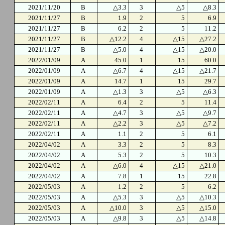
2021/11/20
B
△3.3
3
△5
△8.3
2021/11/27
B
1.9
2
5
6.9
2021/11/27
B
6.2
2
5
11.2
2021/11/27
B
△12.2
4
△15
△27.2
2021/11/27
B
△5.0
4
△15
△20.0
2022/01/09
A
45.0
1
15
60.0
2022/01/09
A
△6.7
4
△15
△21.7
2022/01/09
A
14.7
1
15
29.7
2022/01/09
A
△1.3
3
△5
△6.3
2022/02/11
A
6.4
2
5
11.4
2022/02/11
A
△4.7
3
△5
△9.7
2022/02/11
A
△2.2
3
△5
△7.2
2022/02/11
A
1.1
2
5
6.1
2022/04/02
A
3.3
2
5
8.3
2022/04/02
A
5.3
2
5
10.3
2022/04/02
A
△6.0
4
△15
△21.0
2022/04/02
A
7.8
1
15
22.8
2022/05/03
A
1.2
2
5
6.2
2022/05/03
A
△5.3
3
△5
△10.3
2022/05/03
A
△10.0
3
△5
△15.0
2022/05/03
A
△9.8
3
△5
△14.8