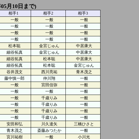
05月10日まで)
相手1
相手2
相手3
一般
一般
一般
一般
一般
一般
一般
一般
一般
一般
一般
一般
松本聡
金宮じゅん
中居康大
細谷拓真
金宮じゅん
中居康大
細谷拓真
松本聡
中居康大
細谷拓真
松本聡
金宮じゅん
谷井茂文
西川亮祐
青木茂之
藤中慎一郎
仲川翔
一般
一般
宮田信弥
一般
一般
一般
一般
一般
千歳りみ
一般
一般
千歳りみ
一般
一般
千歳りみ
一般
一般
千歳りみ
一般
安田和弘
川久達矢
三橋ひさと
青木茂之
斎藤みつたか
一般
宮川祐樹
一般
小川光