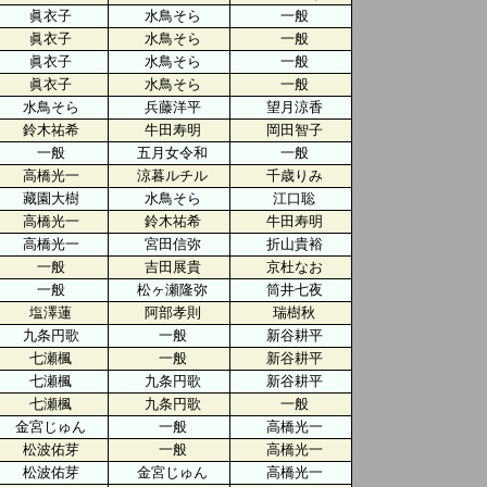
眞衣子
水鳥そら
一般
眞衣子
水鳥そら
一般
眞衣子
水鳥そら
一般
眞衣子
水鳥そら
一般
水鳥そら
兵藤洋平
望月涼香
鈴木祐希
牛田寿明
岡田智子
一般
五月女令和
一般
高橋光一
涼暮ルチル
千歳りみ
藏園大樹
水鳥そら
江口聡
高橋光一
鈴木祐希
牛田寿明
高橋光一
宮田信弥
折山貴裕
一般
吉田展貴
京杜なお
一般
松ヶ瀬隆弥
筒井七夜
塩澤蓮
阿部孝則
瑞樹秋
九条円歌
一般
新谷耕平
七瀬楓
一般
新谷耕平
七瀬楓
九条円歌
新谷耕平
七瀬楓
九条円歌
一般
金宮じゅん
一般
高橋光一
松波佑芽
一般
高橋光一
松波佑芽
金宮じゅん
高橋光一