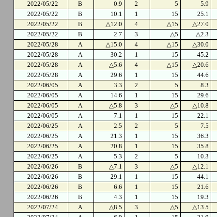
2022/05/22
B
0.9
2
5
5.9
2022/05/22
B
10.1
1
15
25.1
2022/05/22
B
△12.0
4
△15
△27.0
2022/05/22
B
2.7
3
△5
△2.3
2022/05/28
A
△15.0
4
△15
△30.0
2022/05/28
A
30.2
1
15
45.2
2022/05/28
A
△5.6
4
△15
△20.6
2022/05/28
A
29.6
1
15
44.6
2022/06/05
A
3.3
2
5
8.3
2022/06/05
A
14.6
1
15
29.6
2022/06/05
A
△5.8
3
△5
△10.8
2022/06/05
A
7.1
1
15
22.1
2022/06/25
A
2.5
2
5
7.5
2022/06/25
A
21.3
1
15
36.3
2022/06/25
A
20.8
1
15
35.8
2022/06/25
A
5.3
2
5
10.3
2022/06/26
B
△7.1
3
△5
△12.1
2022/06/26
B
29.1
1
15
44.1
2022/06/26
B
6.6
1
15
21.6
2022/06/26
B
4.3
1
15
19.3
2022/07/24
A
△8.5
3
△5
△13.5