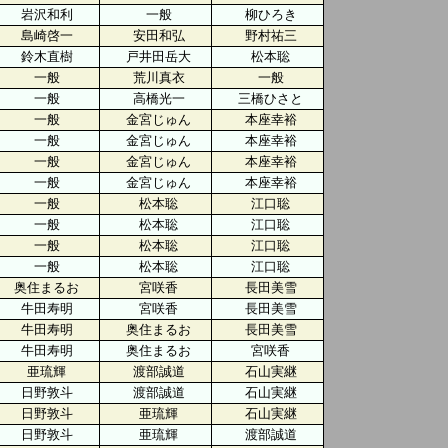
岩沢和利
一般
柳ひろき
島崎啓一
安田和弘
野村祐三
鈴木直樹
戸井田岳大
松本聡
一般
荒川真衣
一般
一般
高橋光一
三橋ひさと
一般
金宮じゅん
本座幸裕
一般
金宮じゅん
本座幸裕
一般
金宮じゅん
本座幸裕
一般
金宮じゅん
本座幸裕
一般
松本聡
江口聡
一般
松本聡
江口聡
一般
松本聡
江口聡
一般
松本聡
江口聡
奥住まるお
宮咲香
長田美雪
牛田寿明
宮咲香
長田美雪
牛田寿明
奥住まるお
長田美雪
牛田寿明
奥住まるお
宮咲香
亜琉輝
渡部誠道
石山実継
日野敦斗
渡部誠道
石山実継
日野敦斗
亜琉輝
石山実継
日野敦斗
亜琉輝
渡部誠道