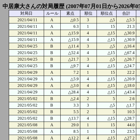
中居康大さんの対局履歴 (2007年07月01日から2026年0
対局日
ルール
素点
順位
順位点
合計
2021/04/11
A
△0.5
3
△5
△5.5
2021/04/11
A
6.3
1
15
21.3
2021/04/11
A
△15.9
4
△15
△30.9
2021/04/11
A
△15.9
4
△15
△30.9
2021/04/25
B
△11.4
3
△5
△16.4
2021/04/25
B
△52.4
4
△15
△67.4
2021/04/25
B
△21.7
3
△5
△26.7
2021/04/25
B
△9.7
4
△15
△24.7
2021/04/29
A
7.2
1
15
22.2
2021/04/29
A
△5.9
4
△15
△20.9
2021/04/29
A
△3.0
4
△15
△18.0
2021/04/29
A
△28.4
4
△15
△43.4
2021/05/02
B
△2.4
2
5
2.6
2021/05/02
B
3.3
3
△5
△1.7
2021/05/02
B
5.5
2
5
10.5
2021/05/02
B
△13.7
4
△15
△28.7
2021/05/08
A
29.0
1
15
44.0
2021/05/08
A
8.5
1
15
23.5
2021/05/08
A
△12.2
4
△15
△27.2