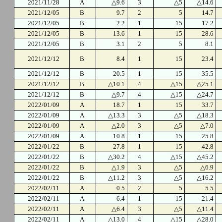
2021/11/28
A
△9.6
3
△5
△14.6
2021/12/05
B
9.7
2
5
14.7
2021/12/05
B
2.2
1
15
17.2
2021/12/05
B
13.6
1
15
28.6
2021/12/05
B
3.1
2
5
8.1
2021/12/12
B
8.4
1
15
23.4
2021/12/12
B
20.5
1
15
35.5
2021/12/12
B
△10.1
4
△15
△25.1
2021/12/12
B
△9.7
4
△15
△24.7
2022/01/09
A
18.7
1
15
33.7
2022/01/09
A
△13.3
3
△5
△18.3
2022/01/09
A
△2.0
3
△5
△7.0
2022/01/09
A
10.8
1
15
25.8
2022/01/22
B
27.8
1
15
42.8
2022/01/22
B
△30.2
4
△15
△45.2
2022/01/22
B
△1.9
3
△5
△6.9
2022/01/22
B
△11.2
3
△5
△16.2
2022/02/11
A
0.5
2
5
5.5
2022/02/11
A
6.4
1
15
21.4
2022/02/11
A
△6.4
3
△5
△11.4
2022/02/11
A
△13.0
4
△15
△28.0