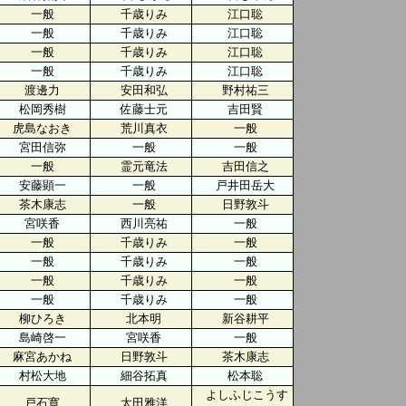
一般
千歳りみ
江口聡
一般
千歳りみ
江口聡
一般
千歳りみ
江口聡
一般
千歳りみ
江口聡
渡邊力
安田和弘
野村祐三
松岡秀樹
佐藤士元
吉田賢
虎島なおき
荒川真衣
一般
宮田信弥
一般
一般
一般
霊元竜法
吉田信之
安藤顕一
一般
戸井田岳大
茶木康志
一般
日野敦斗
宮咲香
西川亮祐
一般
一般
千歳りみ
一般
一般
千歳りみ
一般
一般
千歳りみ
一般
一般
千歳りみ
一般
柳ひろき
北本明
新谷耕平
島崎啓一
宮咲香
一般
麻宮あかね
日野敦斗
茶木康志
村松大地
細谷拓真
松本聡
よしふじこうす
戸石寛
太田雅洋