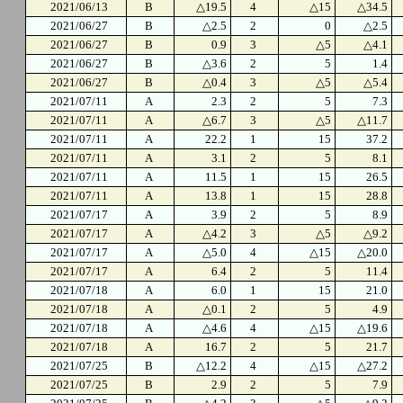
2021/06/13
B
△19.5
4
△15
△34.5
2021/06/27
B
△2.5
2
0
△2.5
2021/06/27
B
0.9
3
△5
△4.1
2021/06/27
B
△3.6
2
5
1.4
2021/06/27
B
△0.4
3
△5
△5.4
2021/07/11
A
2.3
2
5
7.3
2021/07/11
A
△6.7
3
△5
△11.7
2021/07/11
A
22.2
1
15
37.2
2021/07/11
A
3.1
2
5
8.1
2021/07/11
A
11.5
1
15
26.5
2021/07/11
A
13.8
1
15
28.8
2021/07/17
A
3.9
2
5
8.9
2021/07/17
A
△4.2
3
△5
△9.2
2021/07/17
A
△5.0
4
△15
△20.0
2021/07/17
A
6.4
2
5
11.4
2021/07/18
A
6.0
1
15
21.0
2021/07/18
A
△0.1
2
5
4.9
2021/07/18
A
△4.6
4
△15
△19.6
2021/07/18
A
16.7
2
5
21.7
2021/07/25
B
△12.2
4
△15
△27.2
2021/07/25
B
2.9
2
5
7.9