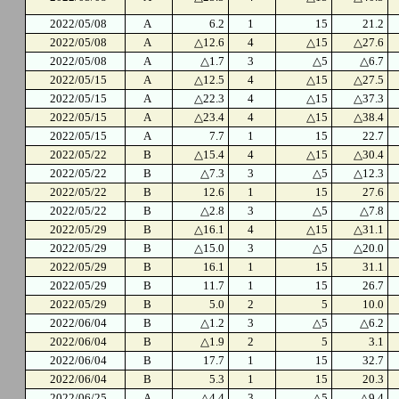
2022/05/08
A
6.2
1
15
21.2
2022/05/08
A
△12.6
4
△15
△27.6
2022/05/08
A
△1.7
3
△5
△6.7
2022/05/15
A
△12.5
4
△15
△27.5
2022/05/15
A
△22.3
4
△15
△37.3
2022/05/15
A
△23.4
4
△15
△38.4
2022/05/15
A
7.7
1
15
22.7
2022/05/22
B
△15.4
4
△15
△30.4
2022/05/22
B
△7.3
3
△5
△12.3
2022/05/22
B
12.6
1
15
27.6
2022/05/22
B
△2.8
3
△5
△7.8
2022/05/29
B
△16.1
4
△15
△31.1
2022/05/29
B
△15.0
3
△5
△20.0
2022/05/29
B
16.1
1
15
31.1
2022/05/29
B
11.7
1
15
26.7
2022/05/29
B
5.0
2
5
10.0
2022/06/04
B
△1.2
3
△5
△6.2
2022/06/04
B
△1.9
2
5
3.1
2022/06/04
B
17.7
1
15
32.7
2022/06/04
B
5.3
1
15
20.3
2022/06/25
A
△4.4
3
△5
△9.4