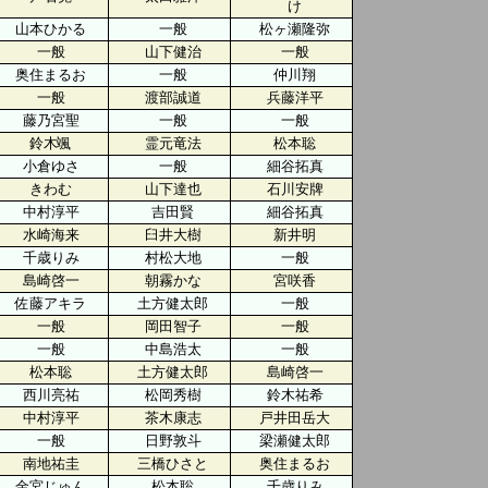
け
山本ひかる
一般
松ヶ瀬隆弥
一般
山下健治
一般
奥住まるお
一般
仲川翔
一般
渡部誠道
兵藤洋平
藤乃宮聖
一般
一般
鈴木颯
霊元竜法
松本聡
小倉ゆさ
一般
細谷拓真
きわむ
山下達也
石川安牌
中村淳平
吉田賢
細谷拓真
水崎海来
臼井大樹
新井明
千歳りみ
村松大地
一般
島崎啓一
朝霧かな
宮咲香
佐藤アキラ
土方健太郎
一般
一般
岡田智子
一般
一般
中島浩太
一般
松本聡
土方健太郎
島崎啓一
西川亮祐
松岡秀樹
鈴木祐希
中村淳平
茶木康志
戸井田岳大
一般
日野敦斗
梁瀬健太郎
南地祐圭
三橋ひさと
奥住まるお
金宮じゅん
松本聡
千歳りみ