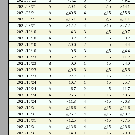
2021/07/25
B
△4.2
3
△5
△9.2
2021/08/21
A
△9.1
3
△5
△14.1
2021/08/21
A
△40.6
4
△15
△55.6
2021/08/21
A
△16.1
3
△5
△21.1
2021/08/21
A
△12.2
4
△15
△27.2
2021/10/10
A
4.3
3
△5
△0.7
2021/10/10
A
3.2
2
5
8.2
2021/10/10
A
△0.6
2
5
4.4
2021/10/10
A
0.6
3
△5
△4.4
2021/10/23
B
6.2
2
5
11.2
2021/10/23
B
9.0
1
15
24.0
2021/10/23
B
△0.6
3
△5
△5.6
2021/10/23
B
22.7
1
15
37.7
2021/10/24
A
10.7
1
15
25.7
2021/10/24
A
6.7
2
5
11.7
2021/10/24
A
25.6
1
15
40.6
2021/10/24
A
△11.3
4
△15
△26.3
2021/10/31
A
△16.6
4
△15
△31.6
2021/10/31
A
△25.7
4
△15
△40.7
2021/10/31
A
△12.5
4
△15
△27.5
2021/10/31
A
△13.6
4
△15
△28.6
2021/10/31
A
14.0
1
15
29.0