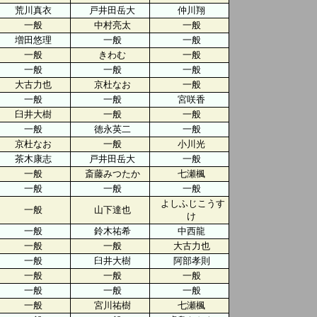
荒川真衣
戸井田岳大
仲川翔
一般
中村亮太
一般
増田悠理
一般
一般
一般
きわむ
一般
一般
一般
一般
大古力也
京杜なお
一般
一般
一般
宮咲香
臼井大樹
一般
一般
一般
徳永英二
一般
京杜なお
一般
小川光
茶木康志
戸井田岳大
一般
一般
斎藤みつたか
七瀬楓
一般
一般
一般
よしふじこうす
一般
山下達也
け
一般
鈴木祐希
中西龍
一般
一般
大古力也
一般
臼井大樹
阿部孝則
一般
一般
一般
一般
一般
一般
一般
宮川祐樹
七瀬楓