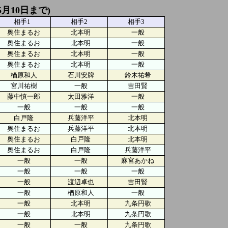
5月10日まで)
相手1
相手2
相手3
奥住まるお
北本明
一般
奥住まるお
北本明
一般
奥住まるお
北本明
一般
奥住まるお
北本明
一般
楢原和人
石川安牌
鈴木祐希
宮川祐樹
一般
吉田賢
藤中慎一郎
太田雅洋
一般
一般
一般
一般
白戸隆
兵藤洋平
北本明
奥住まるお
兵藤洋平
北本明
奥住まるお
白戸隆
北本明
奥住まるお
白戸隆
兵藤洋平
一般
一般
麻宮あかね
一般
一般
一般
一般
渡辺卓也
吉田賢
一般
楢原和人
一般
一般
北本明
九条円歌
一般
北本明
九条円歌
一般
一般
九条円歌