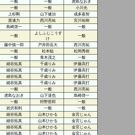
一般
一般
虎島なおき
一般
一般
小川光
上杉剛
山下健治
成多嘉智
渡邊力
西川亮祐
宮川祐樹
島崎啓一
一般
一般
よしふじこうす
一般
一般
け
藤中慎一郎
戸井田岳大
西川亮祐
一般
松本聡
松岡秀樹
一般
青木茂之
一般
細谷拓真
千歳りみ
伊藤高打
細谷拓真
千歳りみ
伊藤高打
細谷拓真
千歳りみ
伊藤高打
細谷拓真
千歳りみ
伊藤高打
一般
一般
西川亮祐
虎島なおき
山下達也
島崎啓一
一般
狩野哲郎
一般
岩沢和利
一般
一般
細谷拓真
山本ひかる
金宮じゅん
細谷拓真
山本ひかる
金宮じゅん
細谷拓真
山本ひかる
金宮じゅん
細谷拓真
山本ひかる
金宮じゅん