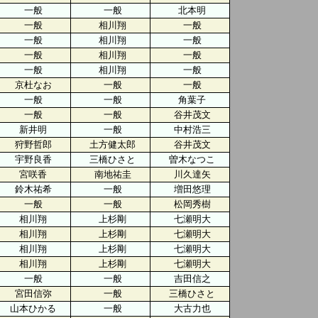
一般
一般
北本明
一般
相川翔
一般
一般
相川翔
一般
一般
相川翔
一般
一般
相川翔
一般
京杜なお
一般
一般
一般
一般
角葉子
一般
一般
谷井茂文
新井明
一般
中村浩三
狩野哲郎
土方健太郎
谷井茂文
宇野良香
三橋ひさと
曽木なつこ
宮咲香
南地祐圭
川久達矢
鈴木祐希
一般
増田悠理
一般
一般
松岡秀樹
相川翔
上杉剛
七瀬明大
相川翔
上杉剛
七瀬明大
相川翔
上杉剛
七瀬明大
相川翔
上杉剛
七瀬明大
一般
一般
吉田信之
宮田信弥
一般
三橋ひさと
山本ひかる
一般
大古力也