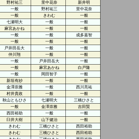
野村祐三
里中花奈
新井明
一般
野村祐三
里中花奈
一般
きわむ
一般
七瀬明大
一般
一般
麻宮あかね
一般
一般
一般
一般
成多嘉智
一般
一般
一般
戸井田岳大
一般
一般
仲川翔
一般
一般
一般
戸井田岳大
一般
一般
麻宮あかね
白戸隆
一般
岡田智子
一般
新垣有紗
一般
一般
金澤崇雅
一般
西川亮祐
村井貴政
一般
一般
秋山ともひさ
七瀬明大
三橋ひさと
一般
金澤崇雅
吉田賢
西田裕助
一般
一般
臼井大樹
山下健治
一般
きわむ
三橋ひさと
西田裕助
きわむ
三橋ひさと
西田裕助