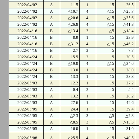
2022/04/02
A
11.5
1
15
26.5
2022/04/02
A
△10.7
4
△15
△25.7
2022/04/02
A
△20.6
4
△15
△35.6
2022/04/02
A
△26.8
4
△15
△41.8
2022/04/16
B
△13.4
3
△5
△18.4
2022/04/16
B
8.9
1
15
23.9
2022/04/16
B
△31.2
4
△15
△46.2
2022/04/16
B
2.7
2
5
7.7
2022/04/24
B
15.5
2
5
20.5
2022/04/24
B
△19.0
4
△15
△34.0
2022/04/24
B
13.0
1
15
28.0
2022/04/24
B
13.3
1
15
28.3
2022/05/03
A
12.2
1
15
27.2
2022/05/03
A
0.4
2
5
5.4
2022/05/03
A
13.2
1
15
28.2
2022/05/03
A
27.6
1
15
42.6
2022/05/05
A
24.4
1
15
39.4
2022/05/05
A
△2.3
3
△5
△7.3
2022/05/05
A
△8.5
3
△5
△13.5
2022/05/05
A
16.0
1
15
31.0
2022/05/08
A
△25.5
4
△15
△40.5