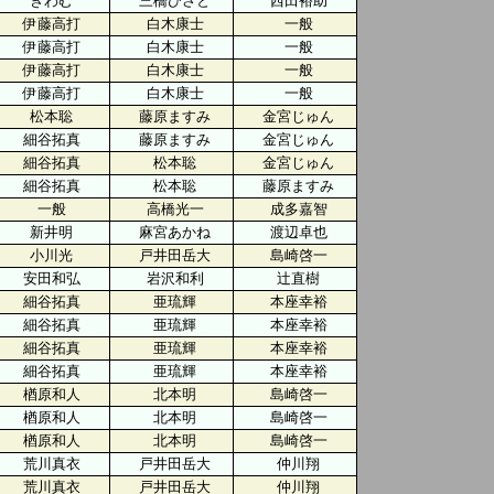
きわむ
三橋ひさと
西田裕助
伊藤高打
白木康士
一般
伊藤高打
白木康士
一般
伊藤高打
白木康士
一般
伊藤高打
白木康士
一般
松本聡
藤原ますみ
金宮じゅん
細谷拓真
藤原ますみ
金宮じゅん
細谷拓真
松本聡
金宮じゅん
細谷拓真
松本聡
藤原ますみ
一般
高橋光一
成多嘉智
新井明
麻宮あかね
渡辺卓也
小川光
戸井田岳大
島崎啓一
安田和弘
岩沢和利
辻直樹
細谷拓真
亜琉輝
本座幸裕
細谷拓真
亜琉輝
本座幸裕
細谷拓真
亜琉輝
本座幸裕
細谷拓真
亜琉輝
本座幸裕
楢原和人
北本明
島崎啓一
楢原和人
北本明
島崎啓一
楢原和人
北本明
島崎啓一
荒川真衣
戸井田岳大
仲川翔
荒川真衣
戸井田岳大
仲川翔