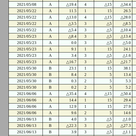
2021/05/08
A
△19.4
4
△15
△34.4
2021/05/22
A
11.5
1
15
26.5
2021/05/22
A
△13.0
4
△15
△28.0
2021/05/22
A
△3.5
3
△5
△8.5
2021/05/22
A
△5.4
3
△5
△10.4
2021/05/23
A
△8.4
3
△5
△13.4
2021/05/23
A
0.0
3
△5
△5.0
2021/05/23
A
9.1
1
15
24.1
2021/05/23
A
3.4
3
△5
△1.6
2021/05/23
A
△16.7
3
△5
△21.7
2021/05/30
B
23.1
1
15
38.1
2021/05/30
B
8.4
2
5
13.4
2021/05/30
B
0.3
2
5
5.3
2021/05/30
B
0.2
2
5
5.2
2021/06/06
A
△35.4
4
△15
△50.4
2021/06/06
A
14.4
1
15
29.4
2021/06/06
A
12.9
1
15
27.9
2021/06/06
A
9.6
2
5
14.6
2021/06/13
B
4.0
3
△5
△1.0
2021/06/13
B
△22.3
3
△5
△27.3
2021/06/13
B
3.9
3
△5
△1.1