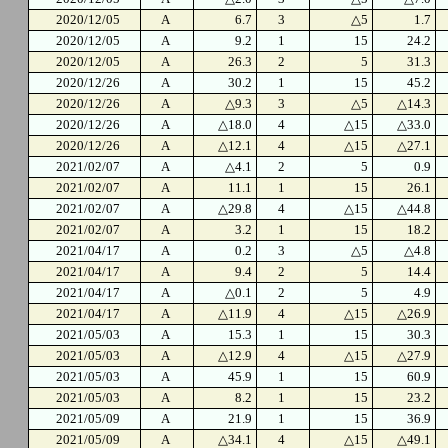
2020/12/05
A
6.7
3
△5
1.7
2020/12/05
A
9.2
1
15
24.2
2020/12/05
A
26.3
2
5
31.3
2020/12/26
A
30.2
1
15
45.2
2020/12/26
A
△9.3
3
△5
△14.3
2020/12/26
A
△18.0
4
△15
△33.0
2020/12/26
A
△12.1
4
△15
△27.1
2021/02/07
A
△4.1
2
5
0.9
2021/02/07
A
11.1
1
15
26.1
2021/02/07
A
△29.8
4
△15
△44.8
2021/02/07
A
3.2
1
15
18.2
2021/04/17
A
0.2
3
△5
△4.8
2021/04/17
A
9.4
2
5
14.4
2021/04/17
A
△0.1
2
5
4.9
2021/04/17
A
△11.9
4
△15
△26.9
2021/05/03
A
15.3
1
15
30.3
2021/05/03
A
△12.9
4
△15
△27.9
2021/05/03
A
45.9
1
15
60.9
2021/05/03
A
8.2
1
15
23.2
2021/05/09
A
21.9
1
15
36.9
2021/05/09
A
△34.1
4
△15
△49.1