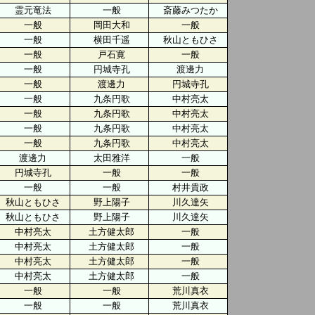
霊元竜法
一般
斎藤みつたか
一般
岡田大和
一般
一般
横田千遥
秋山ともひさ
一般
戸石寛
一般
一般
円城寺孔
渡邊力
一般
渡邊力
円城寺孔
一般
九条円歌
中村亮太
一般
九条円歌
中村亮太
一般
九条円歌
中村亮太
一般
九条円歌
中村亮太
渡邊力
太田雅洋
一般
円城寺孔
一般
一般
一般
一般
村井貴政
秋山ともひさ
野上陽子
川久達矢
秋山ともひさ
野上陽子
川久達矢
中村亮太
土方健太郎
一般
中村亮太
土方健太郎
一般
中村亮太
土方健太郎
一般
中村亮太
土方健太郎
一般
一般
一般
荒川真衣
一般
一般
荒川真衣