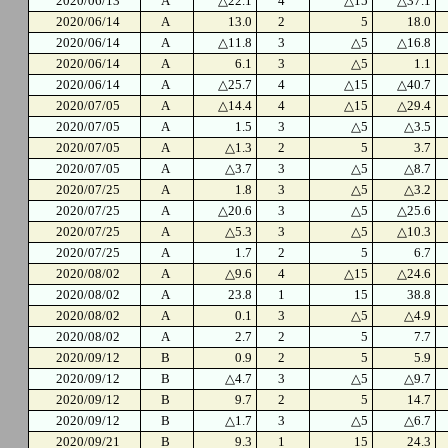
2020/06/13
A
△22.1
4
△15
△37.1
2020/06/14
A
13.0
2
5
18.0
2020/06/14
A
△11.8
3
△5
△16.8
2020/06/14
A
6.1
3
△5
1.1
2020/06/14
A
△25.7
4
△15
△40.7
2020/07/05
A
△14.4
4
△15
△29.4
2020/07/05
A
1.5
3
△5
△3.5
2020/07/05
A
△1.3
2
5
3.7
2020/07/05
A
△3.7
3
△5
△8.7
2020/07/25
A
1.8
3
△5
△3.2
2020/07/25
A
△20.6
3
△5
△25.6
2020/07/25
A
△5.3
3
△5
△10.3
2020/07/25
A
1.7
2
5
6.7
2020/08/02
A
△9.6
4
△15
△24.6
2020/08/02
A
23.8
1
15
38.8
2020/08/02
A
0.1
3
△5
△4.9
2020/08/02
A
2.7
2
5
7.7
2020/09/12
B
0.9
2
5
5.9
2020/09/12
B
△4.7
3
△5
△9.7
2020/09/12
B
9.7
2
5
14.7
2020/09/12
B
△1.7
3
△5
△6.7
2020/09/21
B
9.3
1
15
24.3