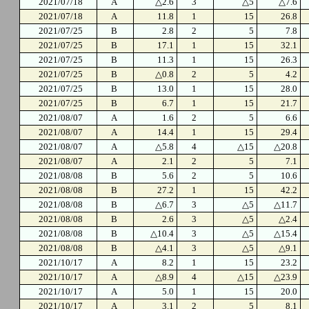
2021/07/18
A
△2.6
3
△5
△7.6
2021/07/18
A
11.8
1
15
26.8
2021/07/25
B
2.8
2
5
7.8
2021/07/25
B
17.1
1
15
32.1
2021/07/25
B
11.3
1
15
26.3
2021/07/25
B
△0.8
2
5
4.2
2021/07/25
B
13.0
1
15
28.0
2021/07/25
B
6.7
1
15
21.7
2021/08/07
A
1.6
2
5
6.6
2021/08/07
A
14.4
1
15
29.4
2021/08/07
A
△5.8
4
△15
△20.8
2021/08/07
A
2.1
2
5
7.1
2021/08/08
B
5.6
2
5
10.6
2021/08/08
B
27.2
1
15
42.2
2021/08/08
B
△6.7
3
△5
△11.7
2021/08/08
B
2.6
3
△5
△2.4
2021/08/08
B
△10.4
3
△5
△15.4
2021/08/08
B
△4.1
3
△5
△9.1
2021/10/17
A
8.2
1
15
23.2
2021/10/17
A
△8.9
4
△15
△23.9
2021/10/17
A
5.0
1
15
20.0
2021/10/17
A
3.1
2
5
8.1