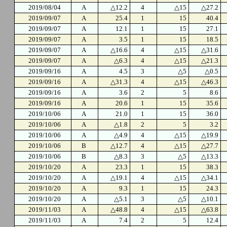
2019/08/04
A
△12.2
4
△15
△27.2
2019/09/07
A
25.4
1
15
40.4
2019/09/07
A
12.1
1
15
27.1
2019/09/07
A
3.5
1
15
18.5
2019/09/07
A
△16.6
4
△15
△31.6
2019/09/07
A
△6.3
4
△15
△21.3
2019/09/16
A
4.5
3
△5
△0.5
2019/09/16
A
△31.3
4
△15
△46.3
2019/09/16
A
3.6
2
5
8.6
2019/09/16
A
20.6
1
15
35.6
2019/10/06
A
21.0
1
15
36.0
2019/10/06
A
△1.8
2
5
3.2
2019/10/06
A
△4.9
4
△15
△19.9
2019/10/06
B
△12.7
4
△15
△27.7
2019/10/06
B
△8.3
3
△5
△13.3
2019/10/20
A
23.3
1
15
38.3
2019/10/20
A
△19.1
4
△15
△34.1
2019/10/20
A
9.3
1
15
24.3
2019/10/20
A
△5.1
3
△5
△10.1
2019/11/03
A
△48.8
4
△15
△63.8
2019/11/03
A
7.4
2
5
12.4