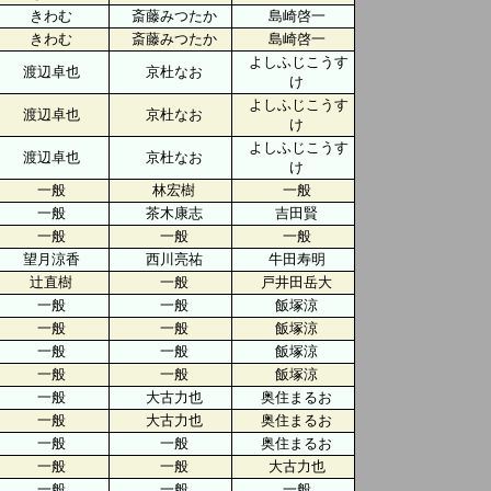
きわむ
斎藤みつたか
島崎啓一
きわむ
斎藤みつたか
島崎啓一
よしふじこうす
渡辺卓也
京杜なお
け
よしふじこうす
渡辺卓也
京杜なお
け
よしふじこうす
渡辺卓也
京杜なお
け
一般
林宏樹
一般
一般
茶木康志
吉田賢
一般
一般
一般
望月涼香
西川亮祐
牛田寿明
辻直樹
一般
戸井田岳大
一般
一般
飯塚涼
一般
一般
飯塚涼
一般
一般
飯塚涼
一般
一般
飯塚涼
一般
大古力也
奥住まるお
一般
大古力也
奥住まるお
一般
一般
奥住まるお
一般
一般
大古力也
一般
一般
一般