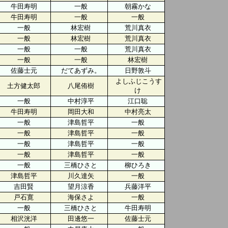
牛田寿明
一般
朝霧かな
牛田寿明
一般
一般
一般
林宏樹
荒川真衣
一般
林宏樹
荒川真衣
一般
一般
荒川真衣
一般
一般
林宏樹
佐藤士元
だてあずみ。
日野敦斗
よしふじこうす
土方健太郎
八尾侑樹
け
一般
中村淳平
江口聡
牛田寿明
岡田大和
中村亮太
一般
津島哲平
一般
一般
津島哲平
一般
一般
津島哲平
一般
一般
津島哲平
一般
一般
三橋ひさと
柳ひろき
津島哲平
川久達矢
一般
吉田賢
望月涼香
兵藤洋平
戸石寛
海保さよ
一般
一般
三橋ひさと
牛田寿明
相沢洸洋
田邊悠一
佐藤士元