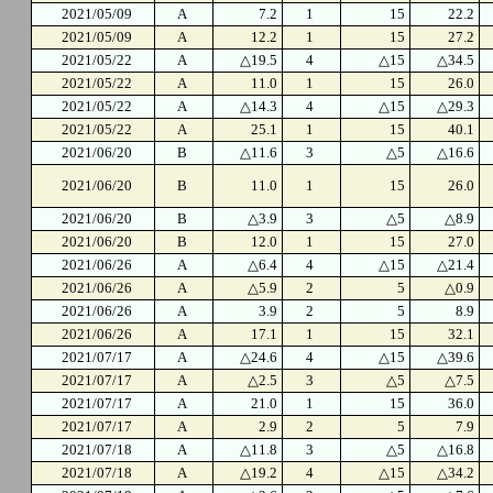
2021/05/09
A
7.2
1
15
22.2
2021/05/09
A
12.2
1
15
27.2
2021/05/22
A
△19.5
4
△15
△34.5
2021/05/22
A
11.0
1
15
26.0
2021/05/22
A
△14.3
4
△15
△29.3
2021/05/22
A
25.1
1
15
40.1
2021/06/20
B
△11.6
3
△5
△16.6
2021/06/20
B
11.0
1
15
26.0
2021/06/20
B
△3.9
3
△5
△8.9
2021/06/20
B
12.0
1
15
27.0
2021/06/26
A
△6.4
4
△15
△21.4
2021/06/26
A
△5.9
2
5
△0.9
2021/06/26
A
3.9
2
5
8.9
2021/06/26
A
17.1
1
15
32.1
2021/07/17
A
△24.6
4
△15
△39.6
2021/07/17
A
△2.5
3
△5
△7.5
2021/07/17
A
21.0
1
15
36.0
2021/07/17
A
2.9
2
5
7.9
2021/07/18
A
△11.8
3
△5
△16.8
2021/07/18
A
△19.2
4
△15
△34.2