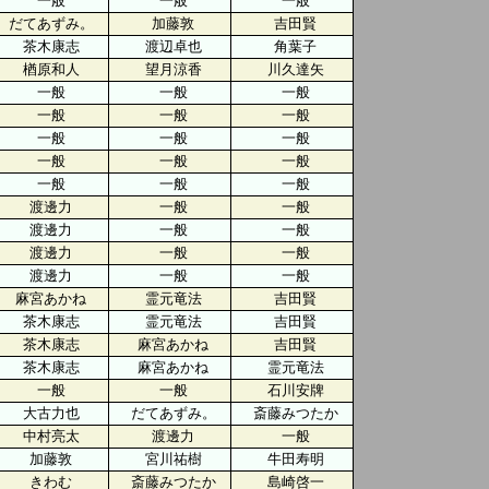
一般
一般
一般
だてあずみ。
加藤敦
吉田賢
茶木康志
渡辺卓也
角葉子
楢原和人
望月涼香
川久達矢
一般
一般
一般
一般
一般
一般
一般
一般
一般
一般
一般
一般
一般
一般
一般
渡邊力
一般
一般
渡邊力
一般
一般
渡邊力
一般
一般
渡邊力
一般
一般
麻宮あかね
霊元竜法
吉田賢
茶木康志
霊元竜法
吉田賢
茶木康志
麻宮あかね
吉田賢
茶木康志
麻宮あかね
霊元竜法
一般
一般
石川安牌
大古力也
だてあずみ。
斎藤みつたか
中村亮太
渡邊力
一般
加藤敦
宮川祐樹
牛田寿明
きわむ
斎藤みつたか
島崎啓一