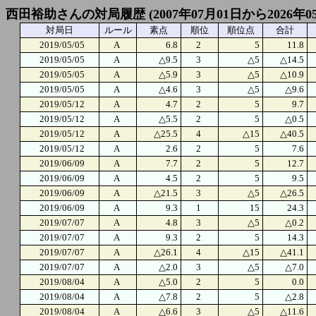
西田裕助さんの対局履歴 (2007年07月01日から2026年0
対局日
ルール
素点
順位
順位点
合計
2019/05/05
A
6.8
2
5
11.8
2019/05/05
A
△9.5
3
△5
△14.5
2019/05/05
A
△5.9
3
△5
△10.9
2019/05/05
A
△4.6
3
△5
△9.6
2019/05/12
A
4.7
2
5
9.7
2019/05/12
A
△5.5
2
5
△0.5
2019/05/12
A
△25.5
4
△15
△40.5
2019/05/12
A
2.6
2
5
7.6
2019/06/09
A
7.7
2
5
12.7
2019/06/09
A
4.5
2
5
9.5
2019/06/09
A
△21.5
3
△5
△26.5
2019/06/09
A
9.3
1
15
24.3
2019/07/07
A
4.8
3
△5
△0.2
2019/07/07
A
9.3
2
5
14.3
2019/07/07
A
△26.1
4
△15
△41.1
2019/07/07
A
△2.0
3
△5
△7.0
2019/08/04
A
△5.0
2
5
0.0
2019/08/04
A
△7.8
2
5
△2.8
2019/08/04
A
△6.6
3
△5
△11.6