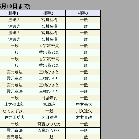
5月10日まで)
相手1
相手2
相手3
渡邊力
宮川祐樹
一般
渡邊力
宮川祐樹
一般
渡邊力
宮川祐樹
一般
渡邊力
宮川祐樹
一般
一般
香宗我部真
一般
一般
香宗我部真
一般
一般
香宗我部真
一般
一般
香宗我部真
一般
霊元竜法
三橋ひさと
一般
霊元竜法
三橋ひさと
一般
霊元竜法
三橋ひさと
一般
霊元竜法
三橋ひさと
一般
一般
円城寺孔
一般
土方健太郎
宮原諒
中村亮太
だてあずみ。
一般
川久達矢
戸井田岳大
太田雅洋
村井貴政
一般
斎藤みつたか
一般
霊元竜法
斎藤みつたか
一般
霊元竜法
一般
一般