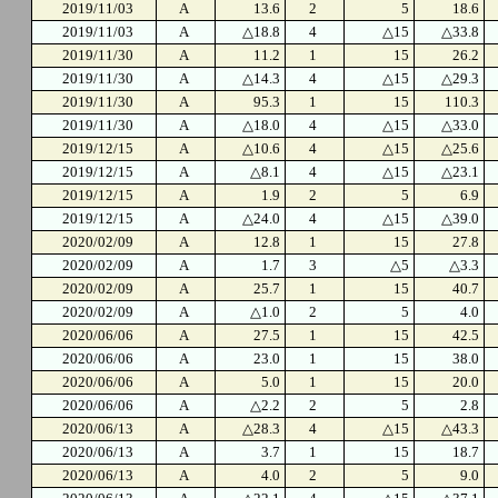
2019/11/03
A
13.6
2
5
18.6
2019/11/03
A
△18.8
4
△15
△33.8
2019/11/30
A
11.2
1
15
26.2
2019/11/30
A
△14.3
4
△15
△29.3
2019/11/30
A
95.3
1
15
110.3
2019/11/30
A
△18.0
4
△15
△33.0
2019/12/15
A
△10.6
4
△15
△25.6
2019/12/15
A
△8.1
4
△15
△23.1
2019/12/15
A
1.9
2
5
6.9
2019/12/15
A
△24.0
4
△15
△39.0
2020/02/09
A
12.8
1
15
27.8
2020/02/09
A
1.7
3
△5
△3.3
2020/02/09
A
25.7
1
15
40.7
2020/02/09
A
△1.0
2
5
4.0
2020/06/06
A
27.5
1
15
42.5
2020/06/06
A
23.0
1
15
38.0
2020/06/06
A
5.0
1
15
20.0
2020/06/06
A
△2.2
2
5
2.8
2020/06/13
A
△28.3
4
△15
△43.3
2020/06/13
A
3.7
1
15
18.7
2020/06/13
A
4.0
2
5
9.0