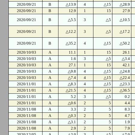
2020/09/21
B
△13.9
4
△15
△28.9
2020/09/21
B
12.9
1
15
27.9
2020/09/21
B
△5.5
3
△5
△10.5
2020/09/21
B
△12.2
3
△5
△17.2
2020/09/21
B
△35.2
4
△15
△50.2
2020/10/03
A
11.1
1
15
26.1
2020/10/03
A
1.6
3
△5
△3.4
2020/10/03
A
27.1
1
15
42.1
2020/10/03
A
△9.8
4
△15
△24.8
2020/10/03
A
△7.4
4
△15
△22.4
2020/11/01
A
△8.3
4
△15
△23.3
2020/11/01
A
△21.5
4
△15
△36.5
2020/11/01
A
5.2
3
△5
0.2
2020/11/01
A
△0.6
2
5
4.4
2020/11/08
A
3.3
2
5
8.3
2020/11/08
A
△0.3
2
5
4.7
2020/11/08
A
△3.1
2
5
1.9
2020/11/08
A
2.9
2
5
7.9
2020/12/05
A
△2.0
3
△5
△7.0