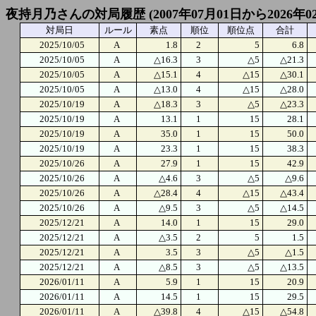
夜持月乃さんの対局履歴 (2007年07月01日から2026年0
対局日
ルール
素点
順位
順位点
合計
2025/10/05
A
1.8
2
5
6.8
2025/10/05
A
△16.3
3
△5
△21.3
2025/10/05
A
△15.1
4
△15
△30.1
2025/10/05
A
△13.0
4
△15
△28.0
2025/10/19
A
△18.3
3
△5
△23.3
2025/10/19
A
13.1
1
15
28.1
2025/10/19
A
35.0
1
15
50.0
2025/10/19
A
23.3
1
15
38.3
2025/10/26
A
27.9
1
15
42.9
2025/10/26
A
△4.6
3
△5
△9.6
2025/10/26
A
△28.4
4
△15
△43.4
2025/10/26
A
△9.5
3
△5
△14.5
2025/12/21
A
14.0
1
15
29.0
2025/12/21
A
△3.5
2
5
1.5
2025/12/21
A
3.5
3
△5
△1.5
2025/12/21
A
△8.5
3
△5
△13.5
2026/01/11
A
5.9
1
15
20.9
2026/01/11
A
14.5
1
15
29.5
2026/01/11
A
△39.8
4
△15
△54.8