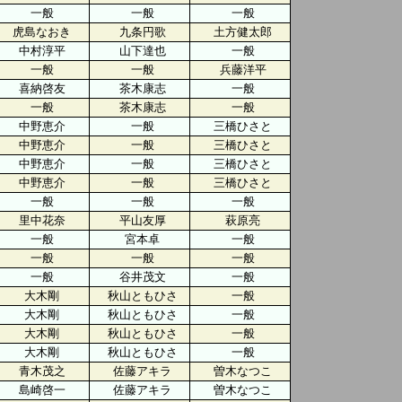
一般
一般
一般
虎島なおき
九条円歌
土方健太郎
中村淳平
山下達也
一般
一般
一般
兵藤洋平
喜納啓友
茶木康志
一般
一般
茶木康志
一般
中野恵介
一般
三橋ひさと
中野恵介
一般
三橋ひさと
中野恵介
一般
三橋ひさと
中野恵介
一般
三橋ひさと
一般
一般
一般
里中花奈
平山友厚
萩原亮
一般
宮本卓
一般
一般
一般
一般
一般
谷井茂文
一般
大木剛
秋山ともひさ
一般
大木剛
秋山ともひさ
一般
大木剛
秋山ともひさ
一般
大木剛
秋山ともひさ
一般
青木茂之
佐藤アキラ
曽木なつこ
島崎啓一
佐藤アキラ
曽木なつこ