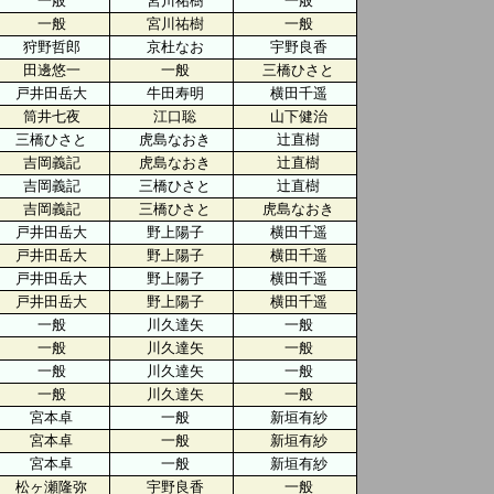
一般
宮川祐樹
一般
一般
宮川祐樹
一般
狩野哲郎
京杜なお
宇野良香
田邊悠一
一般
三橋ひさと
戸井田岳大
牛田寿明
横田千遥
筒井七夜
江口聡
山下健治
三橋ひさと
虎島なおき
辻直樹
吉岡義記
虎島なおき
辻直樹
吉岡義記
三橋ひさと
辻直樹
吉岡義記
三橋ひさと
虎島なおき
戸井田岳大
野上陽子
横田千遥
戸井田岳大
野上陽子
横田千遥
戸井田岳大
野上陽子
横田千遥
戸井田岳大
野上陽子
横田千遥
一般
川久達矢
一般
一般
川久達矢
一般
一般
川久達矢
一般
一般
川久達矢
一般
宮本卓
一般
新垣有紗
宮本卓
一般
新垣有紗
宮本卓
一般
新垣有紗
松ヶ瀬隆弥
宇野良香
一般