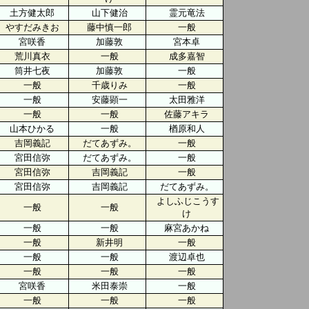
土方健太郎
山下健治
霊元竜法
やすだみきお
藤中慎一郎
一般
宮咲香
加藤敦
宮本卓
荒川真衣
一般
成多嘉智
筒井七夜
加藤敦
一般
一般
千歳りみ
一般
一般
安藤顕一
太田雅洋
一般
一般
佐藤アキラ
山本ひかる
一般
楢原和人
吉岡義記
だてあずみ。
一般
宮田信弥
だてあずみ。
一般
宮田信弥
吉岡義記
一般
宮田信弥
吉岡義記
だてあずみ。
よしふじこうす
一般
一般
け
一般
一般
麻宮あかね
一般
新井明
一般
一般
一般
渡辺卓也
一般
一般
一般
宮咲香
米田泰崇
一般
一般
一般
一般