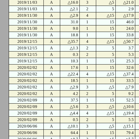
2019/11/03
A
△16.0
3
△5
△21.0
2019/11/03
A
△2.1
2
5
2.9
2019/11/30
A
△2.9
4
△15
△17.9
2019/11/30
A
31.0
1
15
46.0
2019/11/30
A
9.0
1
15
24.0
2019/11/30
A
18.8
1
15
33.8
2019/12/15
A
△35.7
4
△15
△50.7
2019/12/15
A
△1.3
2
5
3.7
2019/12/15
A
0.3
2
5
5.3
2019/12/15
A
10.3
1
15
25.3
2020/02/02
A
17.6
1
15
32.6
2020/02/02
A
△22.4
4
△15
△37.4
2020/02/02
A
18.5
1
15
33.5
2020/02/02
A
△2.9
3
△5
△7.9
2020/02/02
A
4.2
2
5
9.2
2020/02/09
A
37.5
1
15
52.5
2020/02/09
A
△5.6
3
△5
△10.6
2020/02/09
A
△4.4
4
△15
△19.4
2020/02/09
A
0.5
2
5
5.5
2020/06/06
A
△10.1
3
△5
△15.1
2020/06/06
A
64.4
1
15
79.4