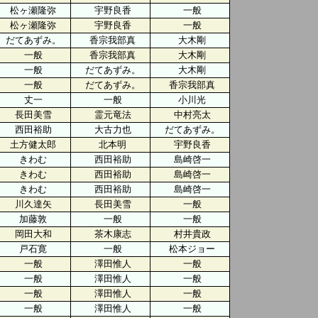
松ヶ瀬隆弥
宇野良香
一般
松ヶ瀬隆弥
宇野良香
一般
だてあずみ。
香宗我部真
大木剛
一般
香宗我部真
大木剛
一般
だてあずみ。
大木剛
一般
だてあずみ。
香宗我部真
丈一
一般
小川光
長田美雪
霊元竜法
中村亮太
西田裕助
大古力也
だてあずみ。
土方健太郎
北本明
宇野良香
きわむ
西田裕助
島崎啓一
きわむ
西田裕助
島崎啓一
きわむ
西田裕助
島崎啓一
川久達矢
長田美雪
一般
加藤敦
一般
一般
岡田大和
茶木康志
村井貴政
戸石寛
一般
松本ジョー
一般
澤田惟人
一般
一般
澤田惟人
一般
一般
澤田惟人
一般
一般
澤田惟人
一般