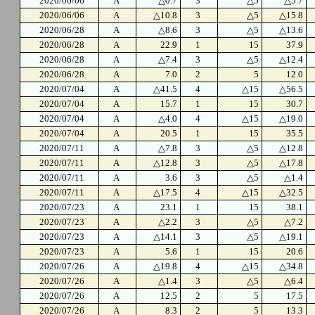
2020/06/06
A
△0.7
3
△5
△5.7
2020/06/06
A
△10.8
3
△5
△15.8
2020/06/28
A
△8.6
3
△5
△13.6
2020/06/28
A
22.9
1
15
37.9
2020/06/28
A
△7.4
3
△5
△12.4
2020/06/28
A
7.0
2
5
12.0
2020/07/04
A
△41.5
4
△15
△56.5
2020/07/04
A
15.7
1
15
30.7
2020/07/04
A
△4.0
4
△15
△19.0
2020/07/04
A
20.5
1
15
35.5
2020/07/11
A
△7.8
3
△5
△12.8
2020/07/11
A
△12.8
3
△5
△17.8
2020/07/11
A
3.6
3
△5
△1.4
2020/07/11
A
△17.5
4
△15
△32.5
2020/07/23
A
23.1
1
15
38.1
2020/07/23
A
△2.2
3
△5
△7.2
2020/07/23
A
△14.1
3
△5
△19.1
2020/07/23
A
5.6
1
15
20.6
2020/07/26
A
△19.8
4
△15
△34.8
2020/07/26
A
△1.4
3
△5
△6.4
2020/07/26
A
12.5
2
5
17.5
2020/07/26
A
8.3
2
5
13.3