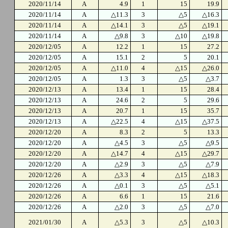
2020/11/14
A
4.9
1
15
19.9
2020/11/14
A
△11.3
3
△5
△16.3
2020/11/14
A
△14.1
3
△5
△19.1
2020/11/14
A
△9.8
3
△10
△19.8
2020/12/05
A
12.2
1
15
27.2
2020/12/05
A
15.1
2
5
20.1
2020/12/05
A
△11.0
4
△15
△26.0
2020/12/05
A
1.3
3
△5
△3.7
2020/12/13
A
13.4
1
15
28.4
2020/12/13
A
24.6
2
5
29.6
2020/12/13
A
20.7
1
15
35.7
2020/12/13
A
△22.5
4
△15
△37.5
2020/12/20
A
8.3
2
5
13.3
2020/12/20
A
△4.5
3
△5
△9.5
2020/12/20
A
△14.7
4
△15
△29.7
2020/12/20
A
△2.9
3
△5
△7.9
2020/12/26
A
△3.3
4
△15
△18.3
2020/12/26
A
△0.1
3
△5
△5.1
2020/12/26
A
6.6
1
15
21.6
2020/12/26
A
△2.0
3
△5
△7.0
2021/01/30
A
△5.3
3
△5
△10.3