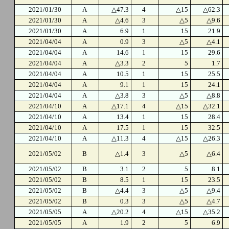
2021/01/30
A
△47.3
4
△15
△62.3
2021/01/30
A
△4.6
3
△5
△9.6
2021/01/30
A
6.9
1
15
21.9
2021/04/04
A
0.9
3
△5
△4.1
2021/04/04
A
14.6
1
15
29.6
2021/04/04
A
△3.3
2
5
1.7
2021/04/04
A
10.5
1
15
25.5
2021/04/04
A
9.1
1
15
24.1
2021/04/04
A
△3.8
3
△5
△8.8
2021/04/10
A
△17.1
4
△15
△32.1
2021/04/10
A
13.4
1
15
28.4
2021/04/10
A
17.5
1
15
32.5
2021/04/10
A
△11.3
4
△15
△26.3
2021/05/02
B
△1.4
3
△5
△6.4
2021/05/02
B
3.1
2
5
8.1
2021/05/02
B
8.5
1
15
23.5
2021/05/02
B
△4.4
3
△5
△9.4
2021/05/02
B
0.3
3
△5
△4.7
2021/05/05
A
△20.2
4
△15
△35.2
2021/05/05
A
1.9
2
5
6.9