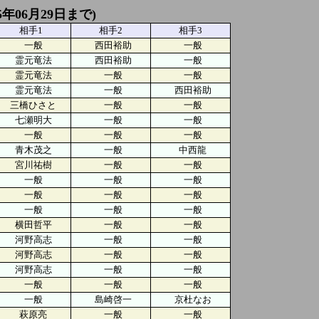
年06月29日まで)
相手1
相手2
相手3
一般
西田裕助
一般
霊元竜法
西田裕助
一般
霊元竜法
一般
一般
霊元竜法
一般
西田裕助
三橋ひさと
一般
一般
七瀬明大
一般
一般
一般
一般
一般
青木茂之
一般
中西龍
宮川祐樹
一般
一般
一般
一般
一般
一般
一般
一般
一般
一般
一般
横田哲平
一般
一般
河野高志
一般
一般
河野高志
一般
一般
河野高志
一般
一般
一般
一般
一般
一般
島崎啓一
京杜なお
萩原亮
一般
一般