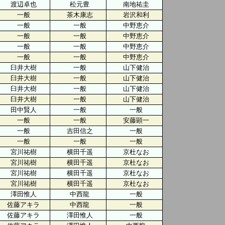
渡辺卓也
松元豊
南地祐圭
一般
茶木康志
岩沢和利
一般
一般
中野恵介
一般
一般
中野恵介
一般
一般
中野恵介
一般
一般
中野恵介
臼井大樹
一般
山下健治
臼井大樹
一般
山下健治
臼井大樹
一般
山下健治
臼井大樹
一般
山下健治
田中賢人
一般
一般
一般
一般
安藤顕一
一般
吉田信之
一般
一般
一般
一般
宮川祐樹
横田千遥
京杜なお
宮川祐樹
横田千遥
京杜なお
宮川祐樹
横田千遥
京杜なお
宮川祐樹
横田千遥
京杜なお
澤田惟人
中西龍
一般
佐藤アキラ
中西龍
一般
佐藤アキラ
澤田惟人
一般