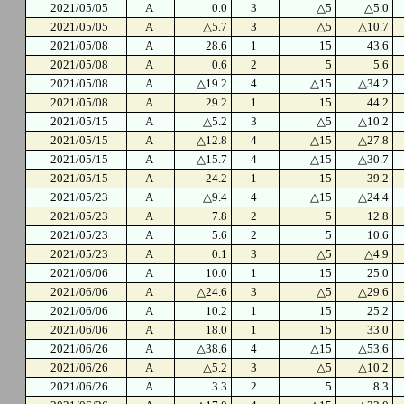
2021/05/05
A
0.0
3
△5
△5.0
2021/05/05
A
△5.7
3
△5
△10.7
2021/05/08
A
28.6
1
15
43.6
2021/05/08
A
0.6
2
5
5.6
2021/05/08
A
△19.2
4
△15
△34.2
2021/05/08
A
29.2
1
15
44.2
2021/05/15
A
△5.2
3
△5
△10.2
2021/05/15
A
△12.8
4
△15
△27.8
2021/05/15
A
△15.7
4
△15
△30.7
2021/05/15
A
24.2
1
15
39.2
2021/05/23
A
△9.4
4
△15
△24.4
2021/05/23
A
7.8
2
5
12.8
2021/05/23
A
5.6
2
5
10.6
2021/05/23
A
0.1
3
△5
△4.9
2021/06/06
A
10.0
1
15
25.0
2021/06/06
A
△24.6
3
△5
△29.6
2021/06/06
A
10.2
1
15
25.2
2021/06/06
A
18.0
1
15
33.0
2021/06/26
A
△38.6
4
△15
△53.6
2021/06/26
A
△5.2
3
△5
△10.2
2021/06/26
A
3.3
2
5
8.3