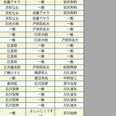
佐藤アキラ
一般
岩沢和利
京杜なお
一般
岩沢和利
京杜なお
佐藤アキラ
岩沢和利
京杜なお
佐藤アキラ
一般
臼井大樹
戸井田岳大
一般
一般
戸井田岳大
一般
一般
臼井大樹
一般
一般
臼井大樹
戸井田岳大
辻直樹
一般
一般
辻直樹
一般
一般
辻直樹
一般
一般
辻直樹
一般
一般
土方健太郎
戸井田岳大
松岡秀樹
三橋ひさと
楢原和人
川久達矢
一般
渡辺卓也
中村浩三
倉持聡
石川安牌
里中花奈
石川安牌
一般
川久達矢
石川安牌
一般
川久達矢
石川安牌
一般
川久達矢
石川安牌
一般
川久達矢
よしふじこうす
一般
宮川祐樹
け