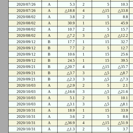
2020/07/26
A
5.3
2
5
10.3
2020/07/26
A
△18.8
4
△15
△33.8
2020/08/02
A
3.8
2
5
8.8
2020/08/02
A
30.9
1
15
45.9
2020/08/02
A
10.7
2
5
15.7
2020/08/02
A
△7.2
3
△5
△12.2
2020/09/12
B
17.7
1
15
32.7
2020/09/12
B
7.7
2
5
12.7
2020/09/12
B
10.6
1
15
25.6
2020/09/12
B
24.5
1
15
39.5
2020/09/21
B
△20.7
4
△15
△35.7
2020/09/21
B
△3.7
3
△5
△8.7
2020/09/21
B
△2.3
3
△5
△7.3
2020/10/03
A
△2.9
2
5
2.1
2020/10/03
A
△16.6
3
△5
△21.6
2020/10/03
A
5.1
2
5
10.1
2020/10/03
A
△3.1
3
△5
△8.1
2020/10/31
A
18.9
1
15
33.9
2020/10/31
A
3.6
2
5
8.6
2020/10/31
A
△36.9
4
△15
△51.9
2020/10/31
A
△1.3
2
5
3.7