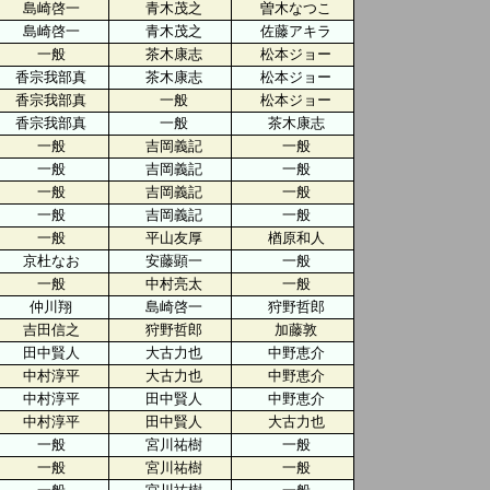
島崎啓一
青木茂之
曽木なつこ
島崎啓一
青木茂之
佐藤アキラ
一般
茶木康志
松本ジョー
香宗我部真
茶木康志
松本ジョー
香宗我部真
一般
松本ジョー
香宗我部真
一般
茶木康志
一般
吉岡義記
一般
一般
吉岡義記
一般
一般
吉岡義記
一般
一般
吉岡義記
一般
一般
平山友厚
楢原和人
京杜なお
安藤顕一
一般
一般
中村亮太
一般
仲川翔
島崎啓一
狩野哲郎
吉田信之
狩野哲郎
加藤敦
田中賢人
大古力也
中野恵介
中村淳平
大古力也
中野恵介
中村淳平
田中賢人
中野恵介
中村淳平
田中賢人
大古力也
一般
宮川祐樹
一般
一般
宮川祐樹
一般