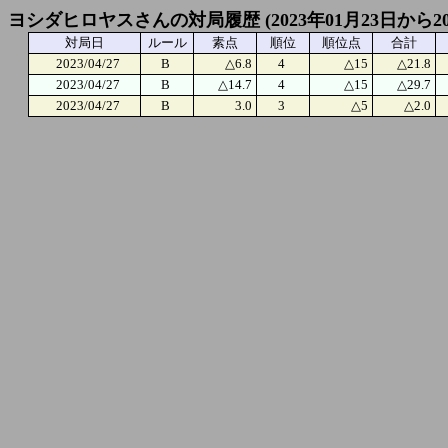
ヨシダヒロヤスさんの対局履歴 (2023年01月23日から20
対局日
ルール
素点
順位
順位点
合計
2023/04/27
B
△6.8
4
△15
△21.8
2023/04/27
B
△14.7
4
△15
△29.7
2023/04/27
B
3.0
3
△5
△2.0