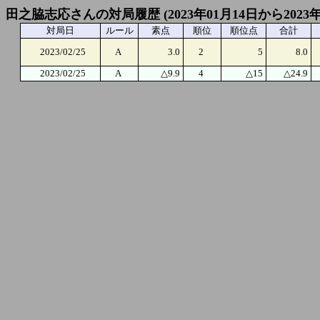
田之脇志応さんの対局履歴 (2023年01月14日から2023年
対局日
ルール
素点
順位
順位点
合計
2023/02/25
A
3.0
2
5
8.0
2023/02/25
A
△9.9
4
△15
△24.9