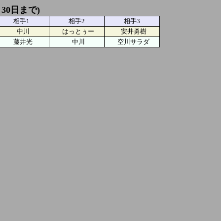
月30日まで)
相手1
相手2
相手3
中川
はっとぅー
安井勇樹
藤井光
中川
空川サラダ