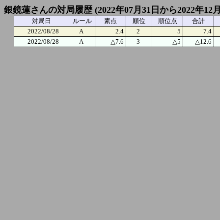
銀鏡蓮さんの対局履歴 (2022年07月31日から2022年12
対局日
ルール
素点
順位
順位点
合計
2022/08/28
A
2.4
2
5
7.4
2022/08/28
A
△7.6
3
△5
△12.6