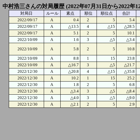
中村浩三さんの対局履歴 (2022年07月31日から2022年1
対局日
ルール
素点
順位
順位点
合計
2022/09/17
A
0.4
2
5
5.4
2022/09/17
A
△13.5
4
△15
△28.5
2022/09/17
A
5.1
2
5
10.1
2022/10/09
A
1.6
3
△5
△3.4
2022/10/09
A
5.8
2
5
10.8
2022/10/09
A
8.8
1
15
23.8
2022/10/09
A
△16.7
3
△5
△21.7
2022/12/30
A
△20.8
4
△15
△35.8
2022/12/30
A
10.2
1
15
25.2
2022/12/30
A
1.8
2
5
6.8
2022/12/30
A
△3.4
3
△5
△8.4
2022/12/30
A
△4.0
3
△5
△9.0
2022/12/30
A
△2.1
2
5
2.9