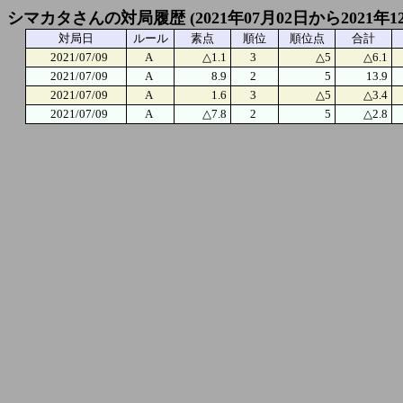
シマカタさんの対局履歴 (2021年07月02日から2021年1
対局日
ルール
素点
順位
順位点
合計
2021/07/09
A
△1.1
3
△5
△6.1
2021/07/09
A
8.9
2
5
13.9
2021/07/09
A
1.6
3
△5
△3.4
2021/07/09
A
△7.8
2
5
△2.8