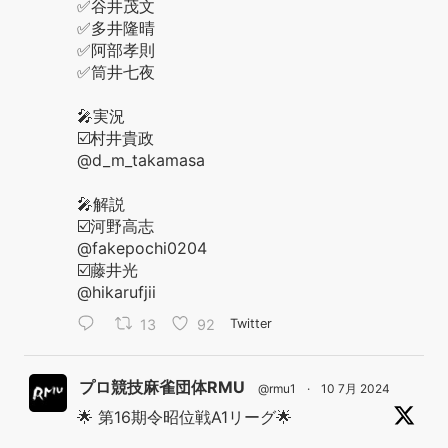
✅谷井茂文
✅多井隆晴
✅阿部孝則
✅筒井七夜
🎤実況
☑️村井貴政
@d_m_takamasa
🎤解説
☑️河野高志
@fakepochi0204
☑️藤井光
@hikarufjii
13
92
Twitter
プロ競技麻雀団体RMU
@rmu1
·
10 7月 2024
🌟 第16期令昭位戦A1リーグ🌟