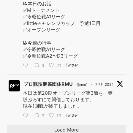
📝本日のお話
✅Mトーナメント
✅令昭位戦A1リーグ
✅littleチャレンジカップ 予選1日目
✅オープンリーグ
📝今週の行事
✅令昭位戦A1リーグ
✅令昭位戦A2〜D3リーグ
9
21
Twitter
プロ競技麻雀団体RMU
@rmu1
·
7 7月 2024
本日は第20期オープンリーグ第3節を、赤
坂ぷろすにて開催しております。
現在1回戦が終了しました。
3
13
Twitter
Load More