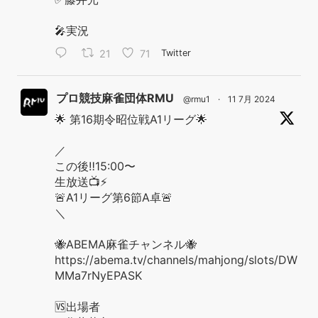
🎤実況
21
71
Twitter
プロ競技麻雀団体RMU
@rmu1
·
11 7月 2024
🌟 第16期令昭位戦A1リーグ🌟
／
この後‼️15:00〜
生放送📺⚡️
🚨A1リーグ第6節A卓🚨
＼
🐝ABEMA麻雀チャンネル🐝
https://abema.tv/channels/mahjong/slots/DW
MMa7rNyEPASK
🆚出場者