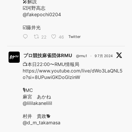
🎤解説
☑️河野高志
@fakepochi0204
☑️藤井光
22
46
Twitter
プロ競技麻雀団体RMU
@rmu1
·
9 7月 2024
📺本日22:00〜RMU情報局
https://www.youtube.com/live/dWo3LaQNL5
o?si=8UPuwiGKDoGlzinW
🎙️MC
麻宮 あかね
@lililakanelilil
村井 貴政🐕
@d_m_takamasa