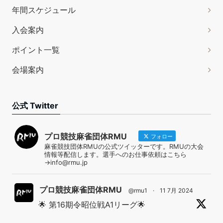
年間スケジュール
入会案内
ポイント一覧
会場案内
公式 Twitter
プロ競技麻雀団体RMU
フォロー
麻雀競技団体RMUの公式ツイッターです。RMUの大会
情報等配信します。選手へのお仕事依頼はこちら
→info@rmu.jp
プロ競技麻雀団体RMU
@rmu1
·
11 7月 2024
🌟 第16期令昭位戦A1リーグ🌟