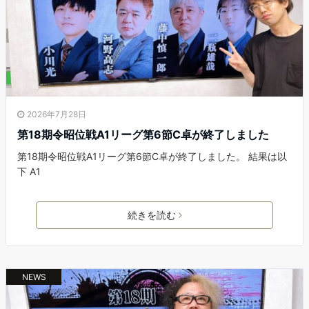
2026年7月28日
第18期令昭位戦A1リーグ第6節C卓が終了しました
第18期令昭位戦A1リーグ第6節C卓が終了しました。 結果は以
下 A1
続きを読む
NEWS