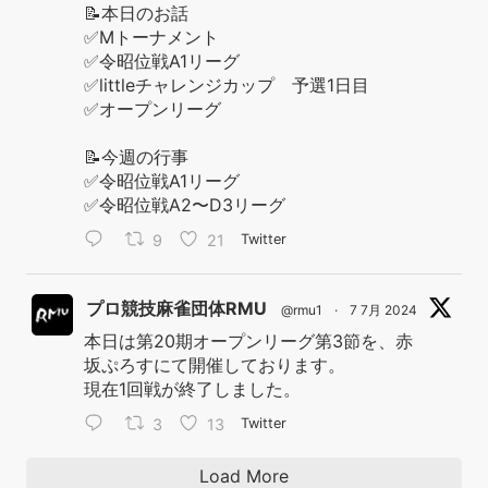
📝本日のお話
✅Mトーナメント
✅令昭位戦A1リーグ
✅littleチャレンジカップ 予選1日目
✅オープンリーグ
📝今週の行事
✅令昭位戦A1リーグ
✅令昭位戦A2〜D3リーグ
9
21
Twitter
プロ競技麻雀団体RMU
@rmu1
·
7 7月 2024
本日は第20期オープンリーグ第3節を、赤
坂ぷろすにて開催しております。
現在1回戦が終了しました。
3
13
Twitter
Load More