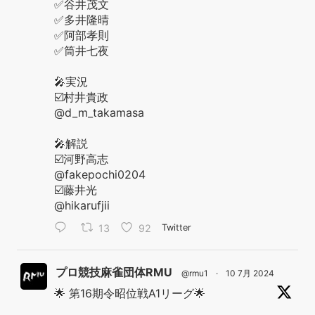
✅谷井茂文
✅多井隆晴
✅阿部孝則
✅筒井七夜
🎤実況
☑️村井貴政
@d_m_takamasa
🎤解説
☑️河野高志
@fakepochi0204
☑️藤井光
@hikarufjii
13
92
Twitter
プロ競技麻雀団体RMU
@rmu1
·
10 7月 2024
🌟 第16期令昭位戦A1リーグ🌟