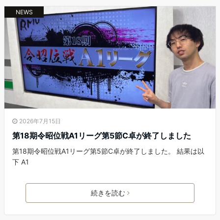
NEWS
2026年7月15日
第18期令昭位戦A1リーグ第5節C卓が終了しました
第18期令昭位戦A1リーグ第5節C卓が終了しました。 結果は以
下 A1
続きを読む