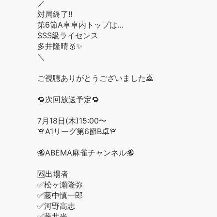
／
対局終了‼️
第6節A卓卓内トップは…
SSS級ライセンス
多井隆晴🥇✨
＼
ご視聴ありがとうございました🙇
🔁次回放送予定🔁
7月18日(木)15:00〜
🚨A1リーグ第6節B卓🚨
🐝ABEMA麻雀チャンネル🐝
🆚出場者
✅松ヶ瀬隆弥
✅藤中慎一郎
✅河野高志
✅藤井光