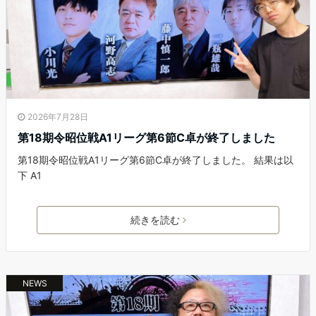
2026年7月28日
第18期令昭位戦A1リーグ第6節C卓が終了しました
第18期令昭位戦A1リーグ第6節C卓が終了しました。 結果は以
下 A1
続きを読む
NEWS