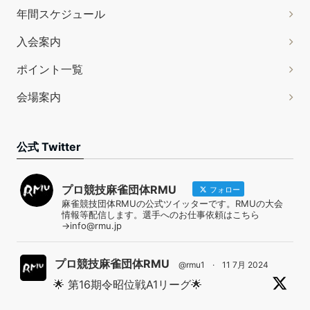
年間スケジュール
入会案内
ポイント一覧
会場案内
公式 Twitter
プロ競技麻雀団体RMU
フォロー
麻雀競技団体RMUの公式ツイッターです。RMUの大会
情報等配信します。選手へのお仕事依頼はこちら
→info@rmu.jp
プロ競技麻雀団体RMU
@rmu1
·
11 7月 2024
🌟 第16期令昭位戦A1リーグ🌟