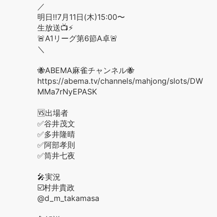
／
明日‼️7月11日(木)15:00〜
生放送📺⚡️
🚨A1リーグ第6節A卓🚨
＼
🐝ABEMA麻雀チャンネル🐝
https://abema.tv/channels/mahjong/slots/DW
MMa7rNyEPASK
🆚出場者
✅谷井茂文
✅多井隆晴
✅阿部孝則
✅筒井七夜
🎤実況
☑️村井貴政
@d_m_takamasa