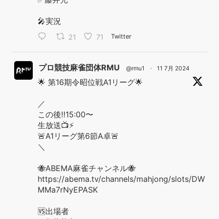
🎤実況
21
71
Twitter
プロ競技麻雀団体RMU
@rmu1
·
11 7月 2024
🌟 第16期令昭位戦A1リーグ🌟
／
この後‼️15:00〜
生放送📺⚡️
🚨A1リーグ第6節A卓🚨
＼
🐝ABEMA麻雀チャンネル🐝
https://abema.tv/channels/mahjong/slots/DW
MMa7rNyEPASK
🆚出場者