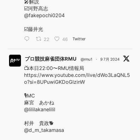
🎤解説
☑️河野高志
@fakepochi0204
☑️藤井光
22
46
Twitter
プロ競技麻雀団体RMU
@rmu1
·
9 7月 2024
📺本日22:00〜RMU情報局
https://www.youtube.com/live/dWo3LaQNL5
o?si=8UPuwiGKDoGlzinW
🎙️MC
麻宮 あかね
@lililakanelilil
村井 貴政🐕
@d_m_takamasa