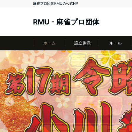
麻雀プロ団体RMUの公式HP
RMU - 麻雀プロ団体
ホーム
設立趣意
ルール