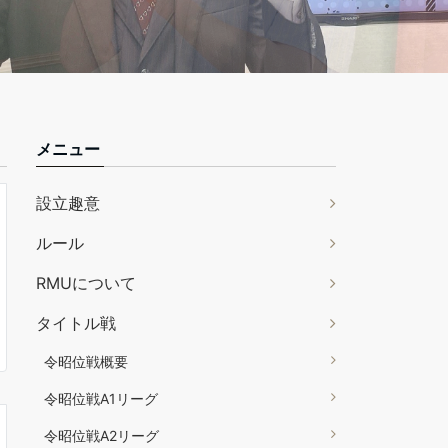
メニュー
設立趣意
ルール
RMUについて
タイトル戦
令昭位戦概要
令昭位戦A1リーグ
令昭位戦A2リーグ