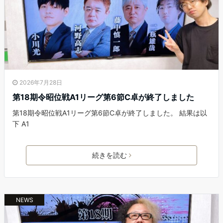
2026年7月28日
第18期令昭位戦A1リーグ第6節C卓が終了しました
第18期令昭位戦A1リーグ第6節C卓が終了しました。 結果は以
下 A1
続きを読む
NEWS