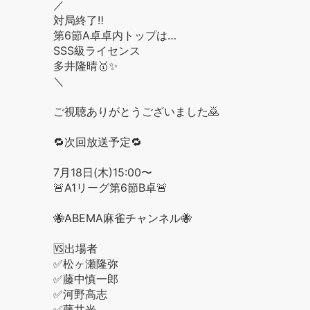
／
対局終了‼️
第6節A卓卓内トップは…
SSS級ライセンス
多井隆晴🥇✨
＼
ご視聴ありがとうございました🙇
🔁次回放送予定🔁
7月18日(木)15:00〜
🚨A1リーグ第6節B卓🚨
🐝ABEMA麻雀チャンネル🐝
🆚出場者
✅松ヶ瀬隆弥
✅藤中慎一郎
✅河野高志
✅藤井光