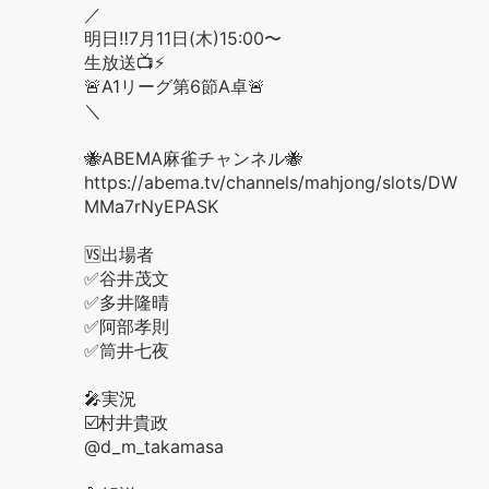
／
明日‼️7月11日(木)15:00〜
生放送📺⚡️
🚨A1リーグ第6節A卓🚨
＼
🐝ABEMA麻雀チャンネル🐝
https://abema.tv/channels/mahjong/slots/DW
MMa7rNyEPASK
🆚出場者
✅谷井茂文
✅多井隆晴
✅阿部孝則
✅筒井七夜
🎤実況
☑️村井貴政
@d_m_takamasa