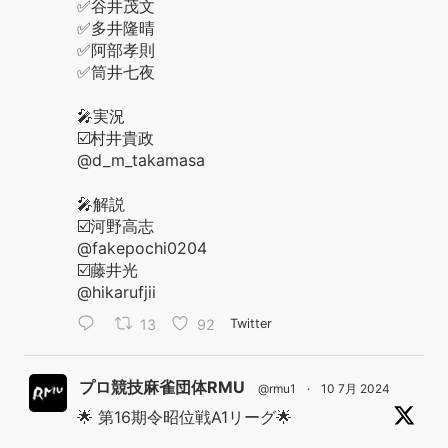
✅谷井茂文
✅多井隆晴
✅阿部孝則
✅筒井七夜
🎤実況
☑️村井貴政
@d_m_takamasa
🎤解説
☑️河野高志
@fakepochi0204
☑️藤井光
@hikarufjii
13
92
Twitter
プロ競技麻雀団体RMU
@rmu1
·
10 7月 2024
🌟 第16期令昭位戦A1リーグ🌟