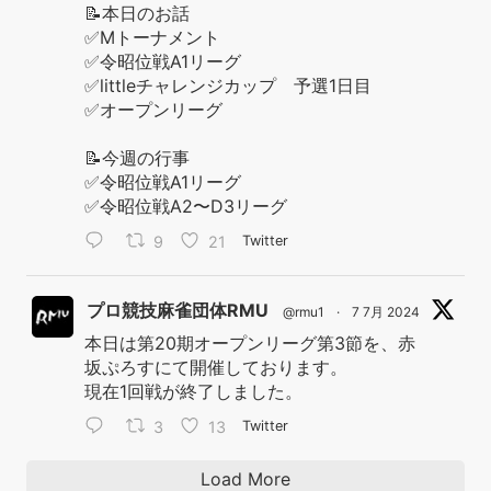
📝本日のお話
✅Mトーナメント
✅令昭位戦A1リーグ
✅littleチャレンジカップ 予選1日目
✅オープンリーグ
📝今週の行事
✅令昭位戦A1リーグ
✅令昭位戦A2〜D3リーグ
9
21
Twitter
プロ競技麻雀団体RMU
@rmu1
·
7 7月 2024
本日は第20期オープンリーグ第3節を、赤
坂ぷろすにて開催しております。
現在1回戦が終了しました。
3
13
Twitter
Load More