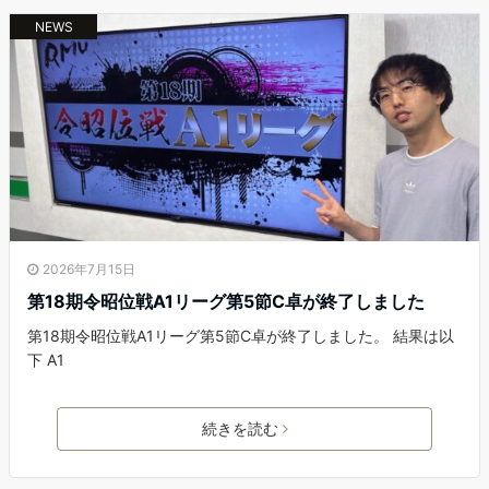
NEWS
2026年7月15日
第18期令昭位戦A1リーグ第5節C卓が終了しました
第18期令昭位戦A1リーグ第5節C卓が終了しました。 結果は以
下 A1
続きを読む