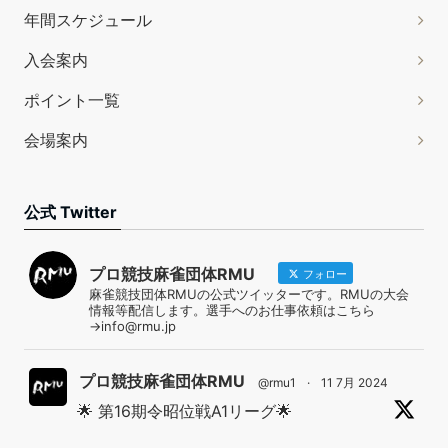
年間スケジュール
入会案内
ポイント一覧
会場案内
公式 Twitter
プロ競技麻雀団体RMU
フォロー
麻雀競技団体RMUの公式ツイッターです。RMUの大会
情報等配信します。選手へのお仕事依頼はこちら
→info@rmu.jp
プロ競技麻雀団体RMU
@rmu1
·
11 7月 2024
🌟 第16期令昭位戦A1リーグ🌟