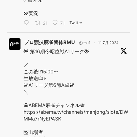
🎤実況
21
71
Twitter
プロ競技麻雀団体RMU
@rmu1
·
11 7月 2024
🌟 第16期令昭位戦A1リーグ🌟
／
この後‼️15:00〜
生放送📺⚡️
🚨A1リーグ第6節A卓🚨
＼
🐝ABEMA麻雀チャンネル🐝
https://abema.tv/channels/mahjong/slots/DW
MMa7rNyEPASK
🆚出場者