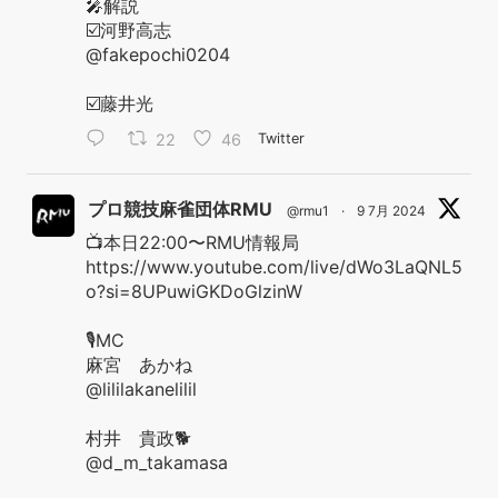
🎤解説
☑️河野高志
@fakepochi0204
☑️藤井光
22
46
Twitter
プロ競技麻雀団体RMU
@rmu1
·
9 7月 2024
📺本日22:00〜RMU情報局
https://www.youtube.com/live/dWo3LaQNL5
o?si=8UPuwiGKDoGlzinW
🎙️MC
麻宮 あかね
@lililakanelilil
村井 貴政🐕
@d_m_takamasa