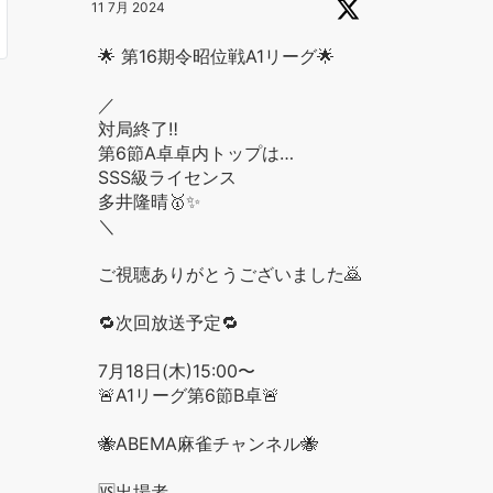
11 7月 2024
🌟 第16期令昭位戦A1リーグ🌟
／
対局終了‼️
第6節A卓卓内トップは…
SSS級ライセンス
多井隆晴🥇✨
＼
ご視聴ありがとうございました🙇
🔁次回放送予定🔁
7月18日(木)15:00〜
🚨A1リーグ第6節B卓🚨
🐝ABEMA麻雀チャンネル🐝
🆚出場者