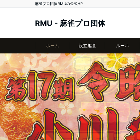
麻雀プロ団体RMUの公式HP
RMU - 麻雀プロ団体
ホーム
設立趣意
ルール