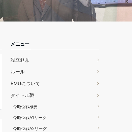
メニュー
設立趣意
ルール
RMUについて
タイトル戦
令昭位戦概要
令昭位戦A1リーグ
令昭位戦A2リーグ