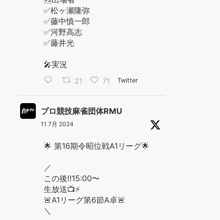
✅松ヶ瀬隆弥
✅藤中慎一郎
✅河野高志
✅藤井光
🎤実況
21
71
Twitter
プロ競技麻雀団体RMU
11 7月 2024
🌟 第16期令昭位戦A1リーグ🌟
／
この後‼️15:00〜
生放送📺⚡️
🚨A1リーグ第6節A卓🚨
＼